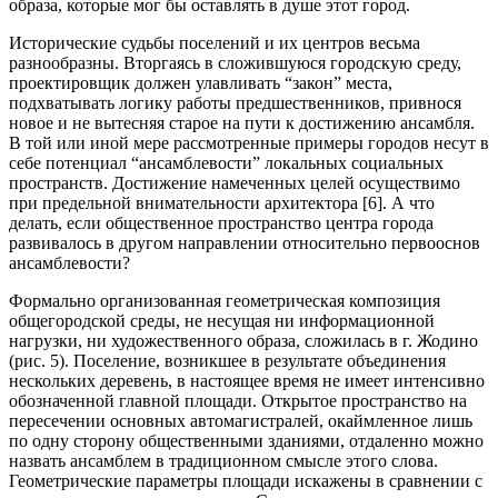
образа, которые мог бы оставлять в душе этот город.
Исторические судьбы поселений и их центров весьма
разнообразны. Вторгаясь в сложившуюся городскую среду,
проектировщик должен улавливать “закон” места,
подхватывать логику работы предшественников, привнося
новое и не вытесняя старое на пути к достижению ансамбля.
В той или иной мере рассмотренные примеры городов несут в
себе потенциал “ансамблевости” локальных социальных
пространств. Достижение намеченных целей осуществимо
при предельной внимательности архитектора [6]. А что
делать, если общественное пространство центра города
развивалось в другом направлении относительно первооснов
ансамблевости?
Формально организованная геометрическая композиция
общегородской среды, не несущая ни информационной
нагрузки, ни художественного образа, сложилась в г. Жодино
(рис. 5). Поселение, возникшее в результате объединения
нескольких деревень, в настоящее время не имеет интенсивно
обозначенной главной площади. Открытое пространство на
пересечении основных автомагистралей, окаймленное лишь
по одну сторону общественными зданиями, отдаленно можно
назвать ансамблем в традиционном смысле этого слова.
Геометрические параметры площади искажены в сравнении с