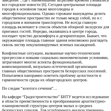
заведение”, где с наименьшими затратами времени узнавались
все городские новости [6]. Сегодня центральные площади
городов в основном также многолюдны и
многофункциональны. Однако горожане вынуждены делить
общественное пространство не только между собой, но и с
городским и внешним транспортом. Не всегда главную
площадь включают в список объектов обзорной экскурсии для
приезжих гостей. Нередко, оказавшись в центре города,
посещает чувство дискомфорта и дезориентации. Бывает, что
окружающие площадь главные здания невозможно разглядеть
сквозь листву некультивируемых зеленых насаждений.
Конфликтные ситуации, вызванные научно-техническим
прогрессом и новыми социально-экономическими условиями,
затрагивают многие аспекты функциональной,
композиционной, визуально-эстетической организации
главных общественных пространств белорусских поселений.
Попытаемся панорамно осветить проблему целостности и
гармоничности среды их общегородских центров.
По следам “золотого сечения”…
На кафедре “Градостроительство” БНТУ ведется исследование
в области преемственности в преобразовании архитектурно-
планировочной структуры центров малых и средних
белорусских городов. Для углубленного анализа причинно-