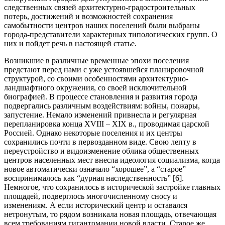
следственных связей архитектурно-градостроительных
потерь, достижений и возможностей сохранения
самобытности центров наших поселений были выбраны
города-представители характерных типологических групп. О
них и пойдет речь в настоящей статье.
Возникшие в различные временные эпохи поселения
предстают перед нами с уже устоявшейся планировочной
структурой, со своими особенностями архитектурно-
ландшафтного окружения, со своей исключительной
биографией. В процессе становления и развития города
подвергались различным воздействиям: войны, пожары,
запустение. Немало изменений привнесла и регулярная
перепланировка конца XVIII – XIX в., проводимая царской
Россией. Однако некоторые поселения и их центры
сохранились почти в первозданном виде. Свою лепту в
переустройство и видоизменение облика общественных
центров населенных мест внесла идеология социализма, когда
новое автоматически означало “хорошее”, а “старое”
воспринималось как “дурная наследственность” [6].
Немногое, что сохранилось в исторической застройке главных
площадей, подверглось многочисленному сносу и
изменениям. А если исторический центр и оставался
нетронутым, то рядом возникала новая площадь, отвечающая
всем требованиям гигантомании новой власти. Старое же