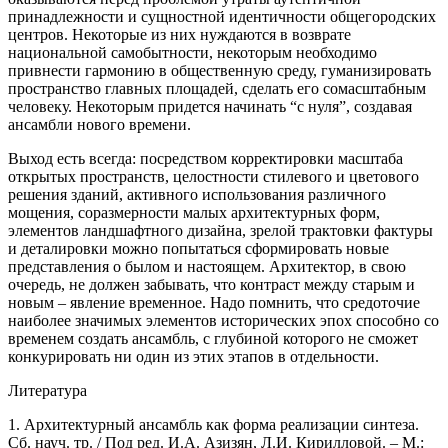
принадлежности и сущностной идентичности общегородских
центров. Некоторые из них нуждаются в возврате
национальной самобытности, некоторым необходимо
привнести гармонию в общественную среду, гуманизировать
пространство главных площадей, сделать его сомасштабным
человеку. Некоторым придется начинать “с нуля”, создавая
ансамбли нового времени.
Выход есть всегда: посредством корректировки масштаба
открытых пространств, целостности стилевого и цветового
решения зданий, активного использования различного
мощения, соразмерности малых архитектурных форм,
элементов ландшафтного дизайна, зрелой трактовки фактуры
и деталировки можно попытаться сформировать новые
представления о былом и настоящем. Архитектор, в свою
очередь, не должен забывать, что контраст между старым и
новым – явление временное. Надо помнить, что средоточие
наиболее значимых элементов исторических эпох способно со
временем создать ансамбль, с глубиной которого не сможет
конкурировать ни один из этих этапов в отдельности.
Литература
1. Архитектурный ансамбль как форма реализации синтеза.
Cб. науч. тр. / Под ред. И.А. Азизян, Л.И. Кирилловой. – М.: