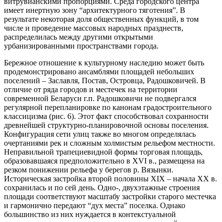
витрувианскими пропорциями. Среда городского центра
имеет инертную зону “архитектурного тяготения”. В
результате некоторая доля общественных функций, в том
числе и проведение массовых народных празднеств,
распределилась между другими открытыми
урбанизированными пространствами города.
Бережное отношение к культурному наследию может быть
продемонстрировано ансамблями площадей небольших
поселений – Заславля, Постав, Островца, Радошковичей. В
отличие от ряда городов и местечек на территории
современной Беларуси г.п. Радошковичи не подвергался
регулярной перепланировке по канонам градостроительного
классицизма (рис. 6). Этот факт способствовал сохранности
древнейшей структурно-планировочной основы поселения.
Конфигурация сети улиц также во многом определялась
очертаниями рек и сложным холмистым рельефом местности.
Неправильной трапециевидной формы торговая площадь,
образовавшаяся предположительно в XVI в., размещена на
резком понижении рельефа у берегов р. Вязынки.
Историческая застройка второй половины XIX – начала XX в.
сохранилась и по сей день. Одно-, двухэтажные строения
площади соответствуют масштабу застройки старого местечка
и гармонично передают “дух места” поселка. Однако
большинство из них нуждается в контекстуальной