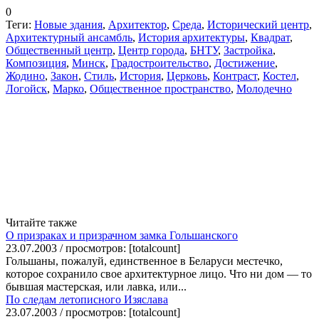
0
Теги:
Новые здания
,
Архитектор
,
Среда
,
Исторический центр
,
Архитектурный ансамбль
,
История архитектуры
,
Квадрат
,
Общественный центр
,
Центр города
,
БНТУ
,
Застройка
,
Композиция
,
Минск
,
Градостроительство
,
Достижение
,
Жодино
,
Закон
,
Стиль
,
История
,
Церковь
,
Контраст
,
Костел
,
Логойск
,
Марко
,
Общественное пространство
,
Молодечно
Читайте также
О призраках и призрачном замка Гольшанского
23.07.2003 / просмотров: [totalcount]
Гольшаны, пожалуй, единственное в Беларуси местечко,
которое сохранило свое архитектурное лицо. Что ни дом — то
бывшая мастерская, или лавка, или...
По следам летописного Изяслава
23.07.2003 / просмотров: [totalcount]