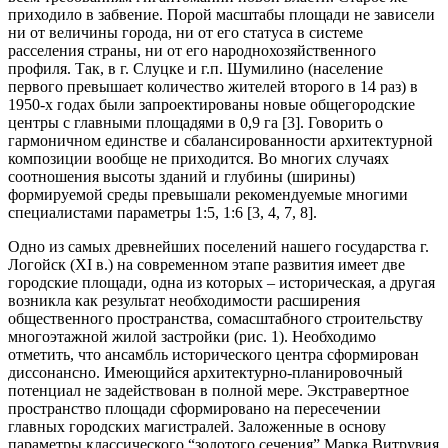
приходило в забвение. Порой масштабы площади не зависели
ни от величины города, ни от его статуса в системе
расселения страны, ни от его народнохозяйственного
профиля. Так, в г. Слуцке и г.п. Шумилино (население
первого превышает количество жителей второго в 14 раз) в
1950-х годах были запроектированы новые общегородские
центры с главными площадями в 0,9 га [3]. Говорить о
гармоничном единстве и сбалансированности архитектурной
композиции вообще не приходится. Во многих случаях
соотношения высоты зданий и глубины (ширины)
формируемой среды превышали рекомендуемые многими
специалистами параметры 1:5, 1:6 [3, 4, 7, 8].
Одно из самых древнейших поселений нашего государства г.
Логойск (XI в.) на современном этапе развития имеет две
городские площади, одна из которых – историческая, а другая
возникла как результат необходимости расширения
общественного пространства, сомасштабного строительству
многоэтажной жилой застройки (рис. 1). Необходимо
отметить, что ансамбль исторического центра сформирован
диссонансно. Имеющийся архитектурно-планировочный
потенциал не задействован в полной мере. Экстравертное
пространство площади сформировано на пересечении
главных городских магистралей. Заложенные в основу
параметры классического “золотого сечения” Марка Витрувия