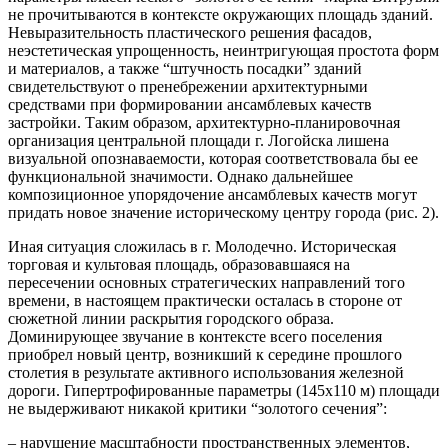
не прочитываются в контексте окружающих площадь зданий.
Невыразительность пластического решения фасадов,
неэстетическая упрощенность, неинтригующая простота форм
и материалов, а также “штучность посадки” зданий
свидетельствуют о пренебрежении архитектурными
средствами при формировании ансамблевых качеств
застройки. Таким образом, архитектурно-планировочная
организация центральной площади г. Логойска лишена
визуальной опознаваемости, которая соответствовала бы ее
функциональной значимости. Однако дальнейшее
композиционное упорядочение ансамблевых качеств могут
придать новое значение историческому центру города (рис. 2).
Иная ситуация сложилась в г. Молодечно. Историческая
торговая и культовая площадь, образовавшаяся на
пересечении основных стратегических направлений того
времени, в настоящем практически осталась в стороне от
сюжетной линии раскрытия городского образа.
Доминирующее звучание в контексте всего поселения
приобрел новый центр, возникший к середине прошлого
столетия в результате активного использования железной
дороги. Гипертрофированные параметры (145x110 м) площади
не выдерживают никакой критики “золотого сечения”:
– нарушение масштабности пространственных элементов,