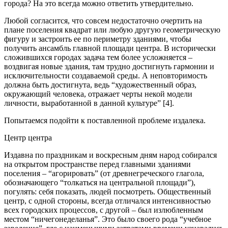
города? На это всегда можно ответить утвердительно.
Любой согласится, что совсем недостаточно очертить на
плане поселения квадрат или любую другую геометрическую
фигуру и застроить ее по периметру зданиями, чтобы
получить ансамбль главной площади центра. В исторически
сложившихся городах задача тем более усложняется –
воздвигая новые здания, там трудно достигнуть гармонии и
исключительности создаваемой среды. А неповторимость
должна быть достигнута, ведь “художественный образ,
окружающий человека, отражает черты некой модели
личности, выработанной в данной культуре” [4].
Попытаемся подойти к поставленной проблеме издалека.
Центр центра
Издавна по праздникам и воскресным дням народ собирался
на открытом пространстве перед главными зданиями
поселения – “агорировать” (от древнегреческого глагола,
обозначающего “толкаться на центральной площади”),
погулять: себя показать, людей посмотреть. Общественный
центр, с одной стороны, всегда отличался интенсивностью
всех городских процессов, с другой – был излюбленным
местом “ничегонеделанья”. Это было своего рода “учебное