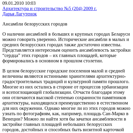
09.01.2010 10:03
Архитектура и строительство №5 (204) 2009 г.
Дарья Лагутенок
Ансамбли белорусских городов
О наличии ансамблей в больших и крупных городах Беларуси
можно говорить уверенно. Исторические ансамбли в малых и
средних белорусских городах также достаточно известны.
Представляется интересным оценить ансамблевость застройки
“сердца” этих городов – их главных площадей, которые
формировались в основном в прошлом столетии.
В целом белорусские городские поселения малой и средней
величины являются истинными хранителями архитектурно-
градостроительных традиций и культурной памяти прошлого.
Многие из них остались в стороне от процессов урбанизации
и всепоглощающей глобализации. Отчасти благодаря этому
они отличаются высокой степенью сохранности памятников
архитектуры, находящихся преимущественно в естественном
для них окружении. Однако многие ли из этих городов можно
узнать по фотографиям, как, например, площадь Сан-Марко в
Венеции? Можно ли найти хотя бы зачатки ансамблевости в
застройке главных площадей небольших белорусских
городов, достойных и способных быть визитной карточкой