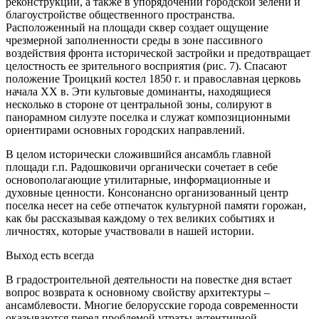
реконструкции, а также в упорядочении городской зелени и
благоустройстве общественного пространства.
Расположенный на площади сквер создает ощущение
чрезмерной заполненности среды в зоне пассивного
воздействия фронта исторической застройки и предотвращает
целостность ее зрительного восприятия (рис. 7). Спасают
положение Троицкий костел 1850 г. и православная церковь
начала XX в. Эти культовые доминанты, находящиеся
несколько в стороне от центральной зоны, солируют в
панорамном силуэте поселка и служат композиционными
ориентирами основных городских направлений.
В целом исторически сложившийся ансамбль главной
площади г.п. Радошковичи органически сочетает в себе
основополагающие утилитарные, информационные и
духовные ценности. Консонансно организованный центр
поселка несет на себе отпечаток культурной памяти горожан,
как бы рассказывая каждому о тех великих событиях и
личностях, которые участвовали в нашей истории.
Выход есть всегда
В градостроительной деятельности на повестке дня встает
вопрос возврата к основному свойству архитектуры –
ансамблевости. Многие белорусские города современности
оказываются перед проблемой утраты аутентичной