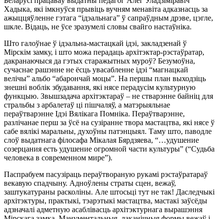
Беларусі працаваў выдатны педагог Алег Уладзіміравіч
Хадыка, які імкнуўся
прывіць вучням менавіта адказнасць за
ажыццяўленне гэтага “ідэальнага” ў сапраўдным дрэве, цэгле,
шкле. Відаць, не ўсе зразумелі словы свайго настаўніка.
Што галоўнае ў ідэальна-мастацкай ідэі, закладзенай ў
Мірскім замку, і што можа перадаць архітэктар-рэстаўратар,
дакранаючыся да гэтых старажытных муроў? Безумоўна,
сучаснае рашэнне не ёсць увасабленне ідэі “магнацкай
велічы” альбо “абарончай моцы”. На першы план выходзіць
знешні воблік збудавання, які нясе перадусім
культурную
функцыю
. Звышзадача архітэктараў – не стварэнне байніц для
стральбы з арбалетаў ці пішчаляў, а матэрыяльнае
пераўтварэнне Ідэі
Вялікага Помніка. Пераўтварэнне,
разлічанае перш за ўсё на
сузіранне твора мастацтва
, які нясе ў
сабе вялікі маральны, духоўны патэнцыял. Таму што, паводле
слоў выдатнага філосафа Мікалая Бярдзяева, “…удушение
созерцания есть удушение огромной части культуры” (“Судьба
человека в современном мире”).
Паспрабуем
пасузіраць
пераўтвораную рукамі рэстаўратараў
векавую спадчыну. Адноўлены страты сцен, вежаў,
заштукатураны расколіны. Але штосьці тут не так! Даследчыкі
архітэктуры, практыкі, тэарэтыкі мастацтва, мастакі заўсёды
адзначалі адметную асаблівасць архітэктурнага вырашэння
Мірскага замка. Манументальныя, лаканічныя формы вежаў і