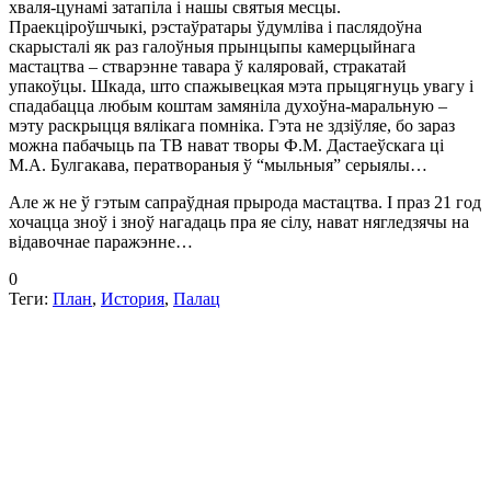
хваля-цунамі затапіла і нашы святыя месцы.
Праекціроўшчыкі, рэстаўратары ўдумліва і паслядоўна
скарысталі як раз галоўныя прынцыпы камерцыйнага
мастацтва – стварэнне тавара ў каляровай, стракатай
упакоўцы. Шкада, што спажывецкая мэта прыцягнуць увагу і
спадабацца любым коштам
замяніла духоўна-маральную –
мэту раскрыцця вялікага помніка. Гэта не здзіўляе, бо зараз
можна пабачыць па ТВ нават творы Ф.М. Дастаеўскага ці
М.А. Булгакава, ператвораныя ў “мыльныя” серыялы…
Але ж не ў гэтым сапраўдная прырода мастацтва. І праз 21 год
хочацца зноў і зноў нагадаць пра яе сілу, нават нягледзячы на
відавочнае паражэнне…
0
Теги:
План
,
История
,
Палац