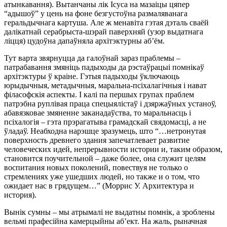
атынкавання). Вытанчаны лік Ісуса на мазаіцы цяпер
“адышоў” у цень на фоне безгустоўна размаляванага
геральдычнага картуша. Але ж менавіта гэтая дэталь сваёй
далікатнай серабрыста-шэрай паверхняй (узор выдатнага
ліцця) цудоўна дапаўняла архітэктурны аб’ём.
Тут варта звярнуцца да галоўнай зараз праблемы –
патрабавання змяніць падыходы да рэстаўрацыі помнікаў
архітэктуры ў краіне
. Гэтыя падыходы ўключаюць
юрыдычныя, метадычныя, маральна-псіхалагічныя і нават
філасофскія аспекты. І калі па першых групах праблем
патрэбна руплівая праца спецыялістаў і дзяржаўных устаноў,
абавязковае змяненне заканадаўства, то маральнасць і
псіхалогія – гэта прэрагатыва грамадскай свядомасці, а не
ўладаў. Неабходна
нарэшце зразумець, што “…нетронутая
поверхность древнего здания запечатлевает развитие
человеческих идей, непрерывности истории и, таким образом,
становится поучительной – даже более, она служит целям
воспитания новых поколений, повествуя не только о
стремлениях уже ушедших людей, но также и о том, что
ожидает нас в грядущем…” (Моррис У. Архитектура и
история).
Вынік сумны – мы атрымалі не выдатны помнік, а зроблены
вельмі прафесійна
камерцыйны аб’ект
. На жаль, рыначная