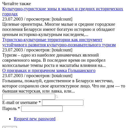
Читайте также
Культурно-туристские зоны в малых и средних исторических
городах
23.07.2003 / просмотров: [totalcount]
Целевые ориентиры. Многие малые и средние городские
поселения Беларуси имеют богатую историю и обладают
ценным историко-культурным наследием,...
Туристско-культурные территории как инструмент
устойчивого развития культурно-познавательного туризм
23.07.2003 / просмотров: [totalcount]
Туризм – одно из наиболее динамичных явлений
современного мира. В последнее время он приобрел
колоссальные темпы роста и масштабы влияния на...
О призраках и призрачном замка Гольшанского
23.07.2003 / просмотров: [totalcount]
Гольшаны, пожалуй, единственное в Беларуси местечко,
которое сохранило свое архитектурное лицо. Что ни дом — то
бывшая мастерская, или лавка, или...
E-mail or username
*
Пароль
*
Request new password