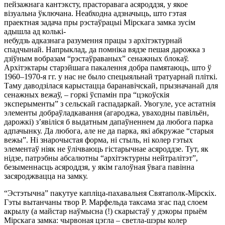
пейзажнага кантэксту, прасторавага асяроддзя, у якое
візуальна ўключана. Неабходна адзначыць, што гэтая
праектная задача пры рэстаўрацыі Мірскага замка зусім
адышла ад колькі-
небудзь адказнага разумення працы з архітэктурнай
спадчынай
.
Напрыклад, да помніка вядзе пешая дарожка з
дзіўным вобразам “рэстаўраваных” сенажных блокаў.
Архітэктары старэйшага пакалення добра памятаюць, што ў
1960–1970-я гг. у
нас не было спецыяльнай тратуарнай пліткі.
Таму даводзілася карыстацца баранавічскай, прызначанай для
сенажных вежаў, – горкі ўспамін пра “цэкоўскія
эксперыменты” з сельскай гаспадаркай. Увогуле, усе астатнія
элементы добраўладкавання (агароджа, уваходны павільён,
дарожкі) з’явіліся б выдатным дапаўненнем да любога парка
адпачынку. Да любога, але не да парка, які абкружае “старыя
вежы”. Ні знарочыстая форма, ні стыль, ні колер гэтых
элементаў ніяк не ўлічваюць гістарычнае асяроддзе. Тут, як
нідзе, патрэбны абсалютны “архітэктурны нейтралітэт”,
безыменнасць асяроддзя, у якім галоўная ўвага павінна
засяроджвацца на замку.
“Эстэтычна” пакутуе капліца-пахавальня Святаполк-Мірскіх.
Гэты вытанчаны твор Р. Марфельда таксама згас пад слоем
акрылу (а майстар наўмысна (!) скарыстаў у дэкоры прыём
Мірскага замка: чырвоная цэгла – светла-шэры колер