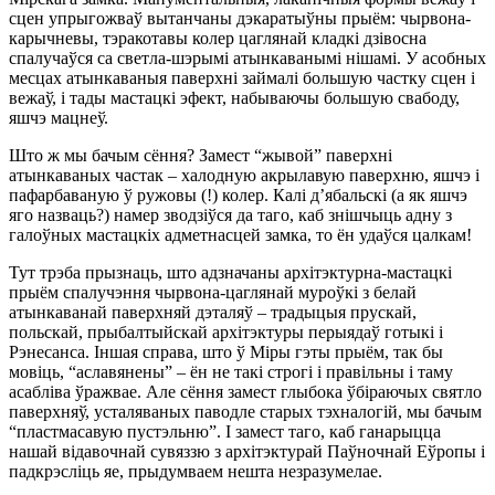
сцен упрыгожваў вытанчаны дэкаратыўны прыём: чырвона-
карычневы, тэракотавы колер цаглянай кладкі дзівосна
спалучаўся са светла-шэрымі атынкаванымі нішамі. У асобных
месцах атынкаваныя паверхні займалі большую частку сцен і
вежаў, і тады мастацкі эфект, набываючы большую свабоду,
яшчэ мацнеў.
Што ж мы бачым сёння? Замест “жывой” паверхні
атынкаваных частак – халодную акрылавую паверхню, яшчэ і
пафарбаваную ў ружовы (!)
колер. Калі д’ябальскі (а як яшчэ
яго назваць?) намер зводзіўся да таго, каб знішчыць адну з
галоўных мастацкіх адметнасцей замка, то ён удаўся цалкам!
Тут трэба прызнаць, што адзначаны архітэктурна-мастацкі
прыём спалучэння чырвона-цаглянай муроўкі з белай
атынкаванай паверхняй дэталяў – традыцыя прускай,
польскай, прыбалтыйскай архітэктуры перыядаў готыкі і
Рэнесанса. Іншая справа, што ў Міры гэты прыём, так бы
мовіць, “аславянены” – ён не такі строгі і правільны і таму
асабліва ўражвае. Але сёння замест глыбока ўбіраючых святло
паверхняў, усталяваных паводле старых тэхналогій, мы бачым
“пластмасавую пустэльню”. І замест таго, каб ганарыцца
нашай відавочнай сувяззю з архітэктурай Паўночнай Еўропы і
падкрэсліць яе, прыдумваем нешта
незразумелае.