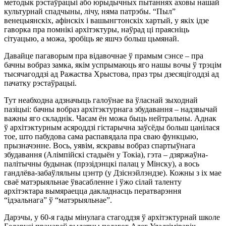
методык рэстаўрацыі або юрыдычных пытаннях аховы нашай
культурнай спадчыны, лічу, няма патрэбы. “Пыл”
венецыянскіх, афінскіх і вашынгтонскіх хартый, у якіх ідзе
гаворка пра помнікі архітэктуры, наўрад ці праясніць
сітуацыю, а можа, зробіць яе яшчэ больш цьмянай.
Давайце пагаворым пра відавочнае ў прамым сэнсе – пра
бачны вобраз замка, якім успрымаюць яго нашы вочы ў трэцім
тысячагоддзі ад Ражаства Хрыстова, праз тры дзесяцігоддзі ад
пачатку рэстаўрацыі.
Тут неабходна адзначыць галоўнае ва ўласнай зыходнай
пазіцыі: бачны вобраз архітэктурнага збудавання – надзвычай
важны яго складнік. Часам ён можа быць нейтральны. Аднак
ў архітэктурным асяроддзі гістарычна заўсёды больш цанілася
тое,
што
пабудова сама распавядала пра сваю функцыю,
прызначэнне. Вось, уявім, яскравы вобраз спартыўнага
збудавання (Алімпійскі стадыён у Токіа), гэта – дзяржаўна-
палітычны будынак (прэзідэнцкі палац у Мінску), а вось
гандлёва-забаўляльны цэнтр (у Дзіснэйлэндзе). Кожны з іх мае
сваё матэрыяльнае ўвасабленне і ўжо сілай таленту
архітэктара вымяраецца дакладнасць ператварэння
“ідэальнага” ў “матэрыяльнае”.
Дарэчы, у 60-я гады мінулага стагоддзя ў архітэктурнай школе