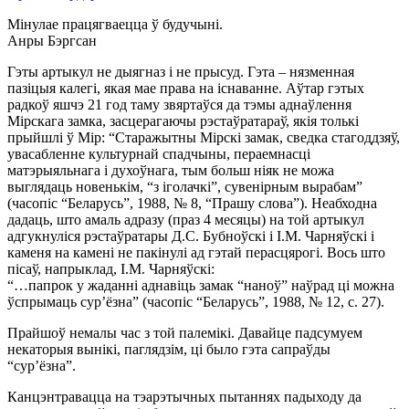
Мінулае працягваецца ў будучыні.
Анры Бэргсан
Гэты артыкул не дыягназ і не прысуд. Гэта – нязменная
пазіцыя калегі, якая мае права на існаванне. Аўтар гэтых
радкоў яшчэ 21 год таму звяртаўся да тэмы аднаўлення
Мірскага замка, засцерагаючы рэстаўратараў, якія толькі
прыйшлі ў Мір: “Старажытны Мірскі замак, сведка стагоддзяў,
увасабленне культурнай спадчыны, пераемнасці
матэрыяльнага і духоўнага, тым больш ніяк не можа
выглядаць новенькім, “з іголачкі”, сувенірным вырабам”
(часопіс “Беларусь”, 1988, № 8, “Прашу слова”). Неабходна
дадаць, што амаль адразу (праз 4 месяцы) на той артыкул
адгукнуліся рэстаўратары Д.С. Бубноўскі і І.М. Чарняўскі і
каменя на камені не пакінулі ад гэтай перасцярогі. Вось што
пісаў, напрыклад, І.М. Чарняўскі:
“…папрок у жаданні аднавіць замак “наноў” наўрад ці можна
ўспрымаць сур’ёзна” (часопіс “Беларусь”, 1988, № 12, с. 27).
Прайшоў немалы час з той палемікі. Давайце падсумуем
некаторыя вынікі, паглядзім, ці было гэта сапраўды
“сур’ёзна”.
Канцэнтравацца на тэарэтычных пытаннях падыходу да