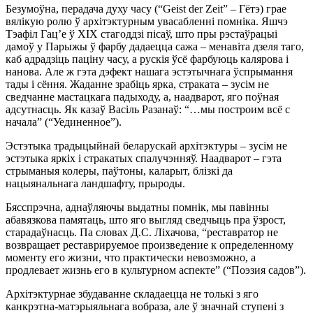
Безумоўна, перадача духу часу (“Geist der Zeit” – Гётэ) грае
вялікую ролю ў архітэктурным увасабленні помніка. Яшчэ
Тэафіл Гац’е ў ХІХ стагоддзі пісаў, што пры рэстаўрацыі
дамоў у Парыжы ў фарбу дадаецца сажа – менавіта дзеля таго,
каб адрадзіць паціну часу, а рускія ўсё фарбуюць калярова
і
нанова. Але ж гэта дэфект нашага эстэтычнага ўспрымання
тады і сёння. Жаданне зрабіць ярка, страката – зусім не
сведчанне мастацкага падыходу, а, наадварот, яго поўная
адсутнасць. Як казаў Васіль Разанаў: “…мы построим всё с
начала” (“Уединенное”).
Эстэтыка традыцыйнай беларускай архітэктуры – зусім не
эстэтыка яркіх і стракатых спалучэнняў. Наадварот – гэта
стрыманыя колеры, паўтоны, каларыт, блізкі да
нацыянальнага ландшафту, прыроды.
Бясспрэчна, аднаўляючы выдатны помнік, мы павінны
абавязкова памятаць, што яго выгляд сведчыць пра ўзрост,
старадаўнасць. Па словах Д.С. Ліхачова, “реставратор не
возвращает реставрируемое произведение к определенному
моменту его жизни, что практически невозможно, а
продлевает жизнь его в культурном аспекте” (“Поэзия садов”).
Архітэктурнае збудаванне складаецца не толькі з яго
канкрэтна-матэрыяльнага вобраза, але ў значнай ступені з