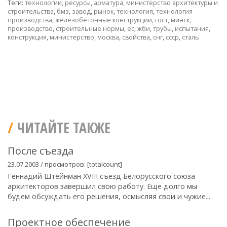
Теги:
технологии
,
ресурсы
,
арматура
,
министерство архитектуры и
строительства
,
бмз
,
завод
,
рынок
,
технология
,
технология
производства
,
железобетонные конструкции
,
гост
,
минск
,
производство
,
строительные нормы
,
ес
,
жби
,
трубы
,
испытания
,
конструкция
,
министерство
,
москва
,
свойства
,
снг
,
ссср
,
сталь
ЧИТАЙТЕ ТАКЖЕ
После съезда
23.07.2003 / просмотров: [totalcount]
Геннадий Штейнман XVIII съезд Белорусского союза
архитекторов завершил свою работу. Еще долго мы
будем обсуждать его решения, осмысляя свои и чужие...
Проектное обеспечение