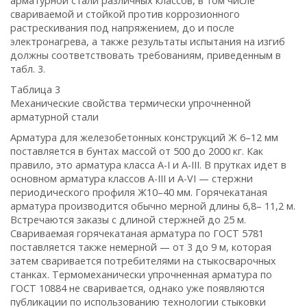
арматурной стали различных классов, в том числе
свариваемой и стойкой против коррозионного
растрескивания под напряжением, до и после
электронагрева, а также результаты испытания на изгиб
должны соответствовать требованиям, приведенным в
табл. 3.
Таблица 3
Механические свойства термически упрочненной
арматурной стали
Арматура для железобетонных конструкций Ж 6–12 мм
поставляется в бунтах массой от 500 до 2000 кг. Как
правило, это арматура класса А-I и А-III. В прутках идет в
основном арматура классов А-III и А-VI — стержни
периодического профиля Ж10–40 мм. Горячекатаная
арматура производится обычно мерной длины 6,8– 11,2 м.
Встречаются заказы с длиной стержней до 25 м.
Свариваемая горячекатаная арматура по ГОСТ 5781
поставляется также немерной — от 3 до 9 м, которая
затем сваривается потребителями на стыкосварочных
станках. Термомеханически упрочненная арматура по
ГОСТ 10884 не сваривается, однако уже появляются
публикации по использованию технологии стыковки