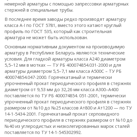
немерной арматуры с помощью запрессовки арматурных
стержней в специальные трубы.
В последнее время заводы редко производят арматуру
класса A-I по ГОСТ 5781, вместо этого катают круглый
профиль по ГОСТ 535, который как строительная
арматура не может быть использован.
Основным нормативным документом на производимую
арматуру в Республике Беларусь являются технические
условия. Для гладкой арматуры класса А240 диаметром
5,5–12 мм в мотках — ТУ РБ 400074854.031-2000 и для
арматуры диаметром 5,5–7,1 мм класса А500С – ТУ РБ
400074854.047-2000. Горячекатаный и термически
упрочненный прокат периодического профиля в стержнях
диаметром от 9,53 мм до 32,26 мм класса А300–А400
поставляется по ТУ РБ 400074854. 051-2001, термически
упрочненный прокат периодического профиля в стержнях
размером от №10 до №25 классов Ат800 и Ат1200 — по ТУ
14-1-5434-2001. Горячекатаный прокат серповидного
периодического профиля в стержнях размером от №10 до
№40 из углеродистых и низколегированных марок сталей
поставляется по ТУ 14-1-545302992.