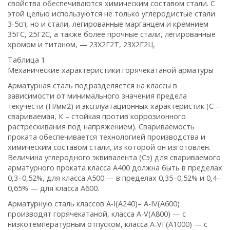
свойства обеспечиваются химическим составом стали. С
этой целью используются не только углеродистые стали
3-5сп, но и стали, легированные марганцем и кремнием
35ГС, 25Г2С, а также более прочные стали, легированные
хромом и титаном, — 23Х2Г2Т, 23Х2Г2Ц.
Таблица 1
Механические характеристики горячекатаной арматуры
Арматурная сталь подразделяется на классы в
зависимости от минимального значения предела
текучести (Н/мм2) и эксплуатационных характеристик (С –
свариваемая, К – стойкая против коррозионного
растрескивания под напряжением). Свариваемость
проката обеспечивается технологией производства и
химическим составом стали, из которой он изготовлен.
Величина углеродного эквивалента (Сэ) для свариваемого
арматурного проката класса А400 должна быть в пределах
0,3–0,52%, для класса А500 — в пределах 0,35–0,52% и 0,4–
0,65% — для класса А600.
Арматурную сталь классов А-I(А240)– А-IV(А600)
производят горячекатаной, класса А-V(А800) — с
низкотемпературным отпуском, класса А-VI (А1000) — с