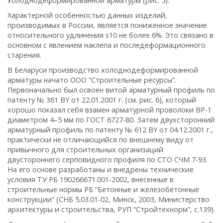
холоднодеформированной арматуры (рис. 5).
Характерной особенностью данных изделий,
производимых в России, является пониженное значение
относительного удлинения s10 не более 6%. Это связано в
основном с явлением наклепа и последеформационного
старения.
В Беларуси производство холоднодеформированной
арматуры начато ООО “Строительные ресурсы”.
Первоначально был освоен витой арматурный профиль по
патенту № 361 BY от 22.01.2001 г. (см. рис. 6), который
хорошо показал себя взамен арматурной проволоки ВР-1
диаметром 4–5 мм по ГОСТ 6727-80. Затем двухсторонний
арматурный профиль по патенту № 612 BY от 04.12.2001 г.,
практически не отличающийся по внешнему виду от
привычного для строительных организаций
двустороннего серповидного профиля по СТО СЧМ 7-93.
На его основе разработаны и внедрены технические
условия ТУ РБ 190266671.001-2002, внесенные в
строительные нормы РБ “Бетонные и железобетонные
конструкции” (СНБ 5.03.01-02, Минск, 2003, Министерство
архитектуры и строительства, РУП “Стройтехнорм”, с.139).