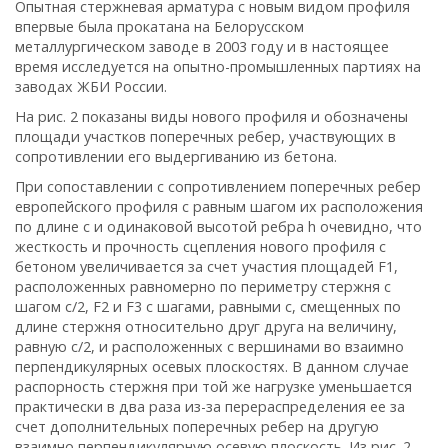
Опытная стержневая арматура с новым видом профиля
впервые была прокатана на Белорусском
металлургическом заводе в 2003 году и в настоящее
время исследуется на опытно-промышленных партиях на
заводах ЖБИ России.
На рис. 2 показаны виды нового профиля и обозначены
площади участков поперечных ребер, участвующих в
сопротивлении его выдергиванию из бетона.
При сопоставлении с сопротивлением поперечных ребер
европейского профиля с равным шагом их расположения
по длине с и одинаковой высотой ребра h очевидно, что
жесткость и прочность сцепления нового профиля с
бетоном увеличивается за счет участия площадей F1,
расположенных равномерно по периметру стержня с
шагом с/2, F2 и F3 c шагами, равными с, смещенных по
длине стержня относительно друг друга на величину,
равную с/2, и расположенных с вершинами во взаимно
перпендикулярных осевых плоскостях. В данном случае
распорность стержня при той же нагрузке уменьшается
практически в два раза из-за перераспределения ее за
счет дополнительных поперечных ребер на другую
взаимно перпендикулярную осевую плоскость. Из рис. 2