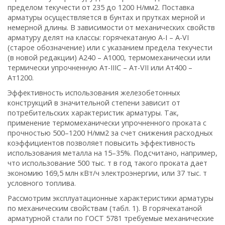
пределом текучести от 235 до 1200 Н/мм2. Поставка
арматуры осуществляется в бунтах и прутках мерной и
немерной длины. В зависимости от механических свойств
арматуру делят на классы: горячекатаную А-I – A-VI
(старое обозначение) или с указанием предела текучести
(в новой редакции) А240 – А1000, термомеханически или
термически упрочненную Aт-IIIC – Aт-VII или Aт400 –
Aт1200.
Эффективность использования железобетонных
конструкций в значительной степени зависит от
потребительских характеристик арматуры. Так,
применение термомеханически упрочненного проката с
прочностью 500–1200 Н/мм2 за счет снижения расходных
коэффициентов позволяет повысить эффективность
использования металла на 15–35%. Подсчитано, например,
что использование 500 тыс. т в год такого проката дает
экономию 169,5 млн кВт/ч электроэнергии, или 37 тыс. т
условного топлива.
Рассмотрим эксплуатационные характеристики арматуры
по механическим свойствам (табл. 1). В горячекатаной
арматурной стали по ГОСТ 5781 требуемые механические