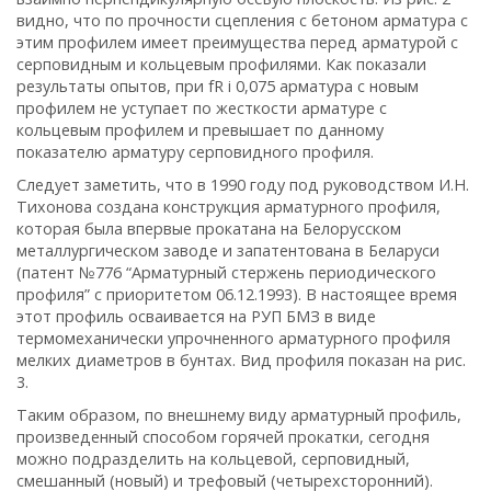
видно, что по прочности сцепления с бетоном арматура с
этим профилем имеет преимущества перед арматурой с
серповидным и кольцевым профилями. Как показали
результаты опытов, при fR і 0,075 арматура с новым
профилем не уступает по жесткости арматуре с
кольцевым профилем и превышает по данному
показателю арматуру серповидного профиля.
Следует заметить, что в 1990 году под руководством И.Н.
Тихонова создана конструкция арматурного профиля,
которая была впервые прокатана на Белорусском
металлургическом заводе и запатентована в Беларуси
(патент №776 “Арматурный стержень периодического
профиля” с приоритетом 06.12.1993). В настоящее время
этот профиль осваивается на РУП БМЗ в виде
термомеханически упрочненного арматурного профиля
мелких диаметров в бунтах. Вид профиля показан на рис.
3.
Таким образом, по внешнему виду арматурный профиль,
произведенный способом горячей прокатки, сегодня
можно подразделить на кольцевой, серповидный,
смешанный (новый) и трефовый (четырехсторонний).