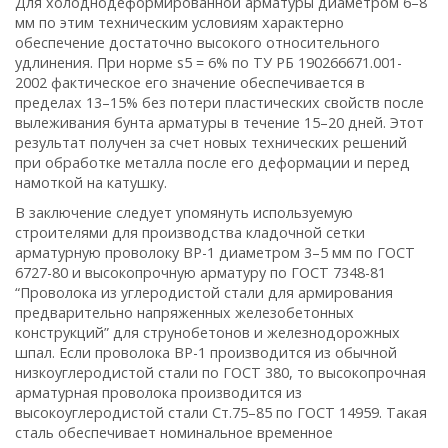
Для холоднодеформированной арматуры диаметром 6–8
мм по этим техническим условиям характерно
обеспечение достаточно высокого относительного
удлинения. При норме s5 = 6% по ТУ РБ 190266671.001-
2002 фактическое его значение обеспечивается в
пределах 13–15% без потери пластических свойств после
вылеживания бунта арматуры в течение 15–20 дней. Этот
результат получен за счет новых технических решений
при обработке металла после его деформации и перед
намоткой на катушку.
В заключение следует упомянуть используемую
строителями для производства кладочной сетки
арматурную проволоку ВР-1 диаметром 3–5 мм по ГОСТ
6727-80 и высокопрочную арматуру по ГОСТ 7348-81
“Проволока из углеродистой стали для армирования
предварительно напряженных железобетонных
конструкций” для струнобетонов и железнодорожных
шпал. Если проволока ВР-1 производится из обычной
низкоуглеродистой стали по ГОСТ 380, то высокопрочная
арматурная проволока производится из
высокоуглеродистой стали Ст.75–85 по ГОСТ 14959. Такая
сталь обеспечивает номинальное временное