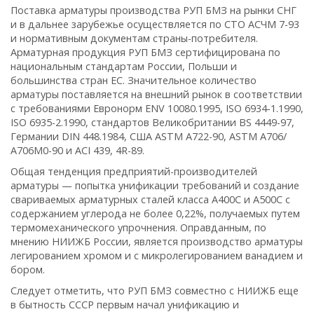
Поставка арматуры производства РУП БМЗ на рынки СНГ
и в дальнее зарубежье осуществляется по СТО АСЧМ 7-93
и нормативным документам страны-потребителя.
Арматурная продукция РУП БМЗ сертифицирована по
национальным стандартам России, Польши и
большинства стран ЕС. Значительное количество
арматуры поставляется на внешний рынок в соответствии
с требованиями Евронорм ENV 10080.1995, ISO 6934-1.1990,
ISO 6935-2.1990, стандартов Великобритании BS 4449-97,
Германии DIN 448.1984, США ASTM A722-90, ASTM A706/
A706M0-90 и ACI 439, 4R-89.
Общая тенденция предприятий-производителей
арматуры — попытка унификации требований и создание
свариваемых арматурных сталей класса А400С и А500С с
содержанием углерода не более 0,22%, получаемых путем
термомеханического упрочнения. Оправданным, по
мнению НИИЖБ России, является производство арматуры
легированием хромом и с микролегированием ванадием и
бором.
Следует отметить, что РУП БМЗ совместно с НИИЖБ еще
в бытность СССР первым начал унификацию и