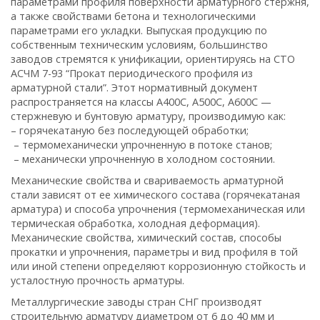
параметрами профиля поверхности арматурного стержня,
а также свойствами бетона и технологическими
параметрами его укладки. Выпуская продукцию по
собственным техническим условиям, большинство
заводов стремятся к унификации, ориентируясь на СТО
АСЧМ 7-93 “Прокат периодического профиля из
арматурной стали”. Этот нормативный документ
распространяется на классы А400С, А500С, А600С —
стержневую и бунтовую арматуру, производимую как:
– горячекатаную без последующей обработки;
– термомеханически упрочненную в потоке станов;
– механически упрочненную в холодном состоянии.
Механические свойства и свариваемость арматурной
стали зависят от ее химического состава (горячекатаная
арматура) и способа упрочнения (термомеханическая или
термическая обработка, холодная деформация).
Механические свойства, химический состав, способы
прокатки и упрочнения, параметры и вид профиля в той
или иной степени определяют коррозионную стойкость и
усталостную прочность арматуры.
Металлургические заводы стран СНГ производят
строительную арматуру диаметром от 6 до 40 мм и