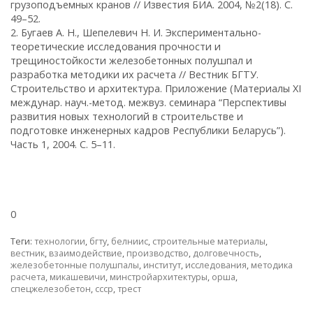
грузоподъемных кранов // Известия БИА. 2004, №2(18). С.
49–52.
2. Бугаев А. Н., Шепелевич Н. И. Экспериментально-
теоретические исследования прочности и
трещиностойкости железобетонных полушпал и
разработка методики их расчета // Вестник БГТУ.
Строительство и архитектура. Приложение (Материалы XI
междунар. науч.-метод. межвуз. семинара “Перспективы
развития новых технологий в строительстве и
подготовке инженерных кадров Республики Беларусь”).
Часть 1, 2004. С. 5–11.
0
Теги:
технологии
,
бгту
,
белниис
,
строительные материалы
,
вестник
,
взаимодействие
,
производство
,
долговечность
,
железобетонные полушпалы
,
институт
,
исследования
,
методика
расчета
,
микашевичи
,
минстройархитектуры
,
орша
,
спецжелезобетон
,
ссср
,
трест