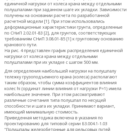
единичной нагрузки от колеса крана между отдельными
полушпалами при заданном шаге их укладки. Зависимости
получены на основании расчета по разработанной
расчетной модели [1]. При этом использовались
деформационные характеристики грунта, определенные
по СНиП 2.02.01-83 [2], для грунтов, соответствующих
требованиям СНиП 3.08.01-85 [1] к грунтовому основанию
кранового пути.
На рис. 4 представлен график распределения единичной
нагрузки от колеса крана между отдельными
полушпалами при их укладке с шагом 500 мм.
Для определения наибольшей нагрузки на полушпалу
тележку грузоподъемного крана (колеса) располагают
таким образом, чтобы сумма коэффициентов влияния
колес hi (ординат линии влияния от нагрузки Р=1) имела
наибольшее значение. При этом рассматривают
различные сочетания типа полушпал по несущей
способности и шага их укладки. Принимают вариант,
имеющий минимальную стоимость.
Приведенная методика включена в указания по
проектированию для типовой серии Б3.004.1-1.03
“Полушпалы железобетонные для рельсовых путей