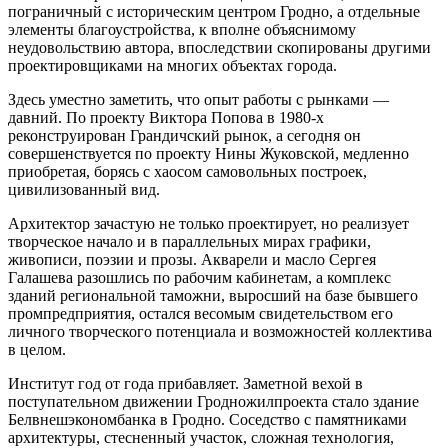
пограничный с историческим центром Гродно, а отдельные
элементы благоустройства, к вполне объяснимому
неудовольствию автора, впоследствии скопированы другими
проектировщиками на многих объектах города.
Здесь уместно заметить, что опыт работы с рынками —
давний. По проекту Виктора Попова в 1980-х
реконструирован Грандичский рынок, а сегодня он
совершенствуется по проекту Нины Жуковской, медленно
приобретая, борясь с хаосом самовольных построек,
цивилизованный вид.
Архитектор зачастую не только проектирует, но реализует
творческое начало и в параллельных мирах графики,
живописи, поэзии и прозы. Акварели и масло Сергея
Галашева разошлись по рабочим кабинетам, а комплекс
зданий региональной таможни, выросший на базе бывшего
промпредприятия, остался весомым свидетельством его
личного творческого потенциала и возможностей коллектива
в целом.
Институт год от года прибавляет. Заметной вехой в
поступательном движении Гродножилпроекта стало здание
Белвнешэкономбанка в Гродно. Соседство с памятниками
архитектуры, стесненный участок, сложная технология,