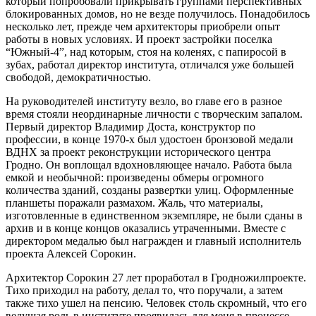
который попробовали прикрывать группами перспективных
блокированных домов, но не везде получилось. Понадобилось
несколько лет, прежде чем архитекторы приобрели опыт
работы в новых условиях. И проект застройки поселка
“Южный-4”, над которым, стоя на коленях, с папиросой в
зубах, работал директор института, отличался уже большей
свободой, демократичностью.
На руководителей институту везло, во главе его в разное
время стояли неординарные личности с творческим запалом.
Первый директор Владимир Доста, конструктор по
профессии, в конце 1970-х был удостоен бронзовой медали
ВДНХ за проект реконструкции исторического центра
Гродно. Он воплощал вдохновляющее начало. Работа была
емкой и необычной: произведены обмеры огромного
количества зданий, созданы развертки улиц. Оформленные
планшеты поражали размахом. Жаль, что материалы,
изготовленные в единственном экземпляре, не были сданы в
архив и в конце концов оказались утраченными. Вместе с
директором медалью был награжден и главный исполнитель
проекта Алексей Сорокин.
Архитектор Сорокин 27 лет проработал в Гродножилпроекте.
Тихо приходил на работу, делал то, что поручали, а затем
также тихо ушел на пенсию. Человек столь скромный, что его
ведущая роль в институте проявилась для меня в процессе