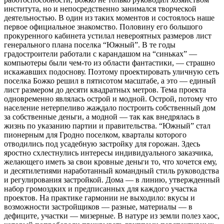
института, но и непосредственно занимался творческой
деятельностью. В один из таких моментов и состоялось наше
первое официальное знакомство. Половину его большого
прокуренного кабинета устилал невероятных размеров лист
генерального плана поселка “Южный”. В те годы
градостроители работали с карандашом на “синьках” —
компьютеры были чем-то из области фантастики, — страшно
искажавших подоснову. Поэтому проектировать уличную сеть
поселка Божко решил в пятисотом масштабе, а это — единый
лист размером до десяти квадратных метров. Тема проекта
одновременно являлась острой и модной. Острой, потому что
население нетерпеливо жаждало построить собственный дом
за собственные деньги, а модной — так как внедрялась в
жизнь по указанию партии и правительства. “Южный” стал
пионерным для Гродно поселком, кварталы которого
отводились под усадебную застройку для горожан. Здесь
яростно схлестнулись интересы индивидуального заказчика,
желающего иметь за свои кровные деньги то, что хочется ему,
и десятилетиями наработанный командный стиль руководства
и регулирования застройкой. Дома — в линию, утвержденный
набор громоздких и предписанных для каждого участка
проектов. На практике гармонии не выходило: вкусы и
возможности застройщиков — разные, материалы — в
дефиците, участки — мизерные. В натуре из земли полез хаос,