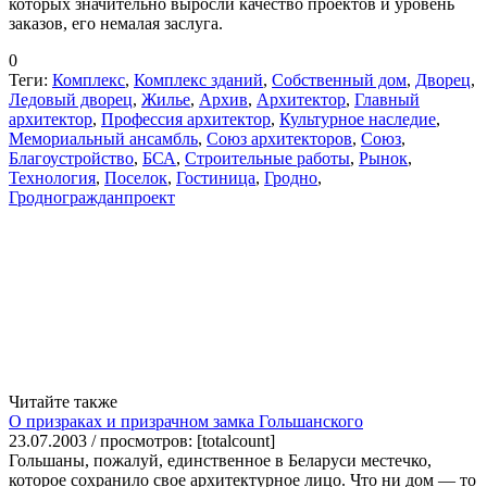
которых значительно выросли качество проектов и уровень
заказов, его немалая заслуга.
0
Теги:
Комплекс
,
Комплекс зданий
,
Собственный дом
,
Дворец
,
Ледовый дворец
,
Жилье
,
Архив
,
Архитектор
,
Главный
архитектор
,
Профессия архитектор
,
Культурное наследие
,
Мемориальный ансамбль
,
Союз архитекторов
,
Союз
,
Благоустройство
,
БСА
,
Строительные работы
,
Рынок
,
Технология
,
Поселок
,
Гостиница
,
Гродно
,
Гродногражданпроект
Читайте также
О призраках и призрачном замка Гольшанского
23.07.2003 / просмотров: [totalcount]
Гольшаны, пожалуй, единственное в Беларуси местечко,
которое сохранило свое архитектурное лицо. Что ни дом — то