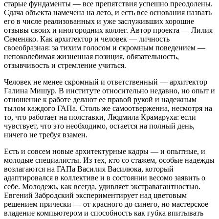
старые фундаменты — все препятствия успешно преодолены.
Сдача объекта намечена на лето, и есть все основания назвать
его в числе реализованных и уже заслуживших хорошие
отзывы своих и иногородних коллег. Автор проекта — Лилия
Семеняко. Как архитектор и человек — личность
своеобразная: за тихим голосом и скромным поведением —
непоколебимая жизненная позиция, обязательность,
отзывчивость и стремление учиться.
Человек не менее скромный и ответственный — архитектор
Галина Мишур. В институте относительно недавно, но опыт и
отношение к работе делают ее правой рукой и надежным
тылом каждого ГАПа. Столь же самоотверженна, несмотря на
то, что работает на полставки, Людмила Крамаруха: если
чувствует, что это необходимо, остается на полный день,
ничего не требуя взамен.
Есть и совсем новые архитектурные кадры — и опытные, и
молодые специалисты. Из тех, кто со стажем, особые надежды
возлагаются на ГАПа Василия Василюка, который
адаптировался в коллективе и в состоянии весомо заявить о
себе. Молодежь, как всегда, удивляет экстравагантностью.
Евгений Забродский экспериментирует над цветовым
решением прически — от красного до синего, но мастерское
владение компьютером и способность как губка впитывать