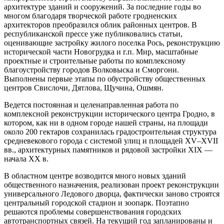
архитектуре зданий и сооружений. За последние годы во
многом благодаря творческой работе гродненских
архитекторов преобразился облик районных центров. В
республиканской прессе уже публиковались статьи,
оценивающие застройку жилого поселка Рось, реконструкцию
исторической части Новогрудка и г.п. Мир, масштабные
проектные и строительные работы по комплексному
благоустройству городов Волковыска и Сморгони.
Выполнены первые этапы по обустройству общественных
центров Свислочи, Дятлова, Щучина, Ошмян.
Ведется постоянная и целенаправленная работа по
комплексной реконструкции исторического центра Гродно, в
котором, как ни в одном городе нашей страны, на площади
около 200 гектаров сохранилась градостроительная структура
средневекового города с системой улиц и площадей XV–XVII
вв., архитектурных памятников и рядовой застройки XIX —
начала XX в.
В областном центре возводится много новых зданий
общественного назначения, реализован проект реконструкции
универсального Ледового дворца, фактически заново строятся
центральный городской стадион и зоопарк. Поэтапно
решаются проблемы совершенствования городских
автотранспортных связей. На текущий год запланированы и