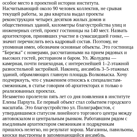
особое место в проектной истории института.
Насчитывающий около 90 человек коллектив, не срывая
текущей работы, за два квартала выдал проекты
реконструкции четырех десятков жилых домов и
общественных зданий, километры благоустройства улиц и
инженерных сетей, проект гостиницы на 140 мест. Назвать
архитекторов, принявших участие в сумасшедшей гонке, —
значит перечислить весь кадровый состав. Поэтому, не
упоминая имен, обозначим основные объекты. Это гостиница
“Березка” с номерами, рассчитанными на прием рядовых и
высоких гостей, рестораном и баром. Ул. Жолудева —
камерная, почти пешеходная, с интереснейшей 1–2-этажной
разностильной застройкой. Наконец, ансамбль 3–5-этажных
зданий, обрамляющих главную площадь Волковыска. Хочу
подчеркнуть, что с уважением относясь к специалистам-
смежникам, в статье говорим об архитекторах и только о
реализованных проектах.
Незаметно пролетели пять лет со дня появления в институте
Елены Пархута. Ее первый объект стал событием городского
масштаба. Это благоустройство ул. Полиграфистов, с
утвердившимся статусом линейного торгового центра между
автовокзалом и центральным рынком. Работавшим рядом с
въедливым архитектором смежникам и подрядчикам
пришлось нелегко, но результат хорош. Магазины, павильоны,
киоски выстроены в запоминающийся ансамбль,