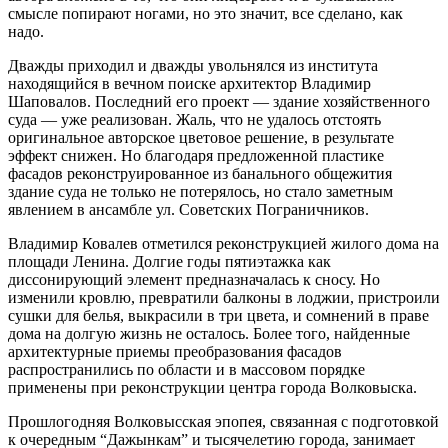
смысле попирают ногами, но это значит, все сделано, как
надо.
Дважды приходил и дважды увольнялся из института
находящийся в вечном поиске архитектор Владимир
Шаповалов. Последний его проект — здание хозяйственного
суда — уже реализован. Жаль, что не удалось отстоять
оригинальное авторское цветовое решение, в результате
эффект снижен. Но благодаря предложенной пластике
фасадов реконструированное из банального общежития
здание суда не только не потерялось, но стало заметным
явлением в ансамбле ул. Советских Пограничников.
Владимир Ковалев отметился реконструкцией жилого дома на
площади Ленина. Долгие годы пятиэтажка как
диссонирующий элемент предназначалась к сносу. Но
изменили кровлю, превратили балконы в лоджии, пристроили
сушки для белья, выкрасили в три цвета, и сомнений в праве
дома на долгую жизнь не осталось. Более того, найденные
архитектурные приемы преобразования фасадов
распространились по области и в массовом порядке
применены при реконструкции центра города Волковыска.
Прошлогодняя Волковысская эпопея, связанная с подготовкой
к очередным “Дажынкам” и тысячелетию города, занимает