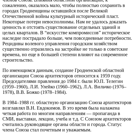
сожалению, оказалось мало, чтобы полностью сохранить в
городах Гродненщины оставшийся после Великой
Отечественной войны культурный исторический пласт.
Некоторые потери невосполнимы. Нам не удалось доказать
ценность и отстоять существование отдельных зданий и
целых кварталов. В “искусстве компромиссов” историческое
наследие пострадало больше, чем повседневные потребности.
Рецидивы волевого управления городским хозяйством
существенно отразились на застройке не только в советские
времена, но еще в большей степени влияют на современное
строительство.
По имеющимся данным, создание Гродненской областной
организации Союза архитекторов относится к 1959 году.
Председателями правления до 1984 г. были Ю.П. Телегин
(1959–1960), Л.И. Улейко (1960–1962), Л.А. Вильчко (1976–
1978), В.В. Божко (1978–1984).
В 1984–1988 гг. областную организацию Союза архитекторов
возглавлял В.Н. Евдокимов. В это время была налажена
четкая работа по многим направлениям — пропаганда в
СМИ, выставки, лекции, учеба и т.д. С Союзом архитекторов
считались руководящие органы области и города. Статус
члена Союза стал почетным и уважаемым.