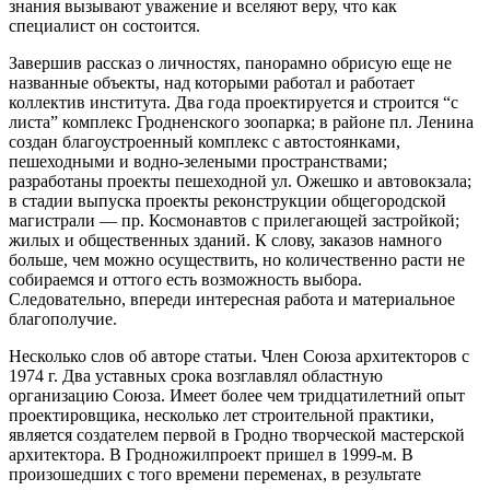
знания вызывают уважение и вселяют веру, что как
специалист он состоится.
Завершив рассказ о личностях, панорамно обрисую еще не
названные объекты, над которыми работал и работает
коллектив института. Два года проектируется и строится “с
листа” комплекс Гродненского зоопарка; в районе пл. Ленина
создан благоустроенный комплекс с автостоянками,
пешеходными и водно-зелеными пространствами;
разработаны проекты пешеходной ул. Ожешко и автовокзала;
в стадии выпуска проекты реконструкции общегородской
магистрали — пр. Космонавтов с прилегающей застройкой;
жилых и общественных зданий. К слову, заказов намного
больше, чем можно осуществить, но количественно расти не
собираемся и оттого есть возможность выбора.
Следовательно, впереди интересная работа и материальное
благополучие.
Несколько слов об авторе статьи. Член Союза архитекторов с
1974 г. Два уставных срока возглавлял областную
организацию Союза. Имеет более чем тридцатилетний опыт
проектировщика, несколько лет строительной практики,
является создателем первой в Гродно творческой мастерской
архитектора. В Гродножилпроект пришел в 1999-м. В
произошедших с того времени переменах, в результате