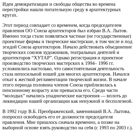
Идеи демократизации и свободы общества во времена
перестройки нашли питательную среду в архитектурных
кругах.
Этот период совпадает со временем, когда председателем
правления ОО Союза архитекторов был избран В.А. Лытов.
Именно тогда стали появляться частные (не государственные)
проектные фирмы и творческие мастерские, в том числе и под
эгидой Союза архитекторов. Начало действовать объединение
творческих союзов художников, театральных деятелей и
архитекторов “ХУТАР”. Однако регистрация и проектное
производство творческих мастерских к 1994– 1996 гг.
усложнились настолько, что самостоятельная деятельность
стала непосильной ношей для многих архитекторов. Начался
откат к жесткой регламентации творческой жизни. В начале
этого периода половина членов Союза приблизилась к
пенсионному возрасту или превысила его. Среди части
“молодых” начались упаднические настроения — вплоть до
ликвидации нашей организации как ненужной и бесполезной.
В 1992 году В.Б. Преображенский, заменивший В.А. Лытова,
попросил освободить его от должности председателя
правления. Мне пришлось сначала временно, а позже на
выборной основе взять руководство на себя (с 1993 по 2003 г.).