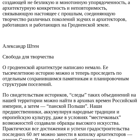
создающей не безликую и монотонную упорядоченность, а
архитектурную конкретность и неповторимость,
связывающую настоящее с прошлым, соединяющую
творчество различных поколений зодчих и архитекторов,
работавших и работающих на Гродненской земле.
Александр Штен
Свобода для творчества
О гродненской архитектуре написано немало. Ее
тысячелетнюю историю можно и теперь проследить по
отдельным сохранившимся памятникам и планировочным
структурам поселений.
По свидетельствам историков, “следы” таких объединений на
нашей территории можно найти в архивах времен Российской
империи, а затем — “панской Польши”. Наши
предшественники, аккумулируя народные традиции и
европейскую культуру, даже в условиях “местечковых”
возможностей создавали образцы высокого искусства.
Практически все достижения и успехи градостроительства
последних 60 лет можно занести в копилку архитекторов —
членов Союза. Влияния областной организации, к