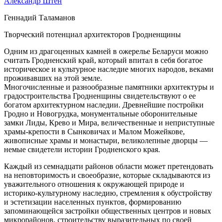
Александр Штен
Геннадий Таламанов
Творческий потенциал архитекторов Гродненщины
Одним из драгоценных камней в ожерелье Беларуси можно
считать Гродненский край, который впитал в себя богатое
историческое и культурное наследие многих народов, веками
проживавших на этой земле.
Многочисленные и разнообразные памятники архитектуры и
градостроительства Гродненщины свидетельствуют о ее
богатом архитектурном наследии. Древнейшие постройки
Гродно и Новогрудка, монументальные оборонительные
замки Лиды, Крево и Мира, величественные и неприступные
храмы-крепости в Сынковичах и Малом Можейкове,
живописные храмы и монастыри, великолепные дворцы —
немые свидетели истории Гродненского края.
Каждый из семнадцати районов области может претендовать
на неповторимость и своеобразие, которые складываются из
уважительного отношения к окружающей природе и
историко-культурному наследию, стремления к обустройству
и эстетизации населенных пунктов, формированию
запоминающейся застройки общественных центров и новых
микрорайонов, строительству выразительных по своей