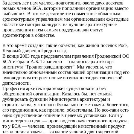
За десять лет нам удалось подготовить около двух десятков
новых членов БСА, которые пополнили организацию вместо
выбывших. В это же десятилетие совместно с областным
архитектурным управлением мы организовывали ежегодные
областные смотры-конкурсы на лучшие архитектурные
произведения и тем самым поддерживали статус
архитекторов в обществе.
В это время созданы такие объекты, как жилой поселок Рось,
Ледовый дворец в Гродно и т.д.
В конце 2003 года председателем правления Гродненской ОО
БСА избрали А.Б. Тараненко — главного архитектора
института “Гродногражданпроект”. Мы уверены, что
значительно обновленный состав нашей организации под его
руководством откроет новые возможности для творческой
деятельности.
Профессия архитектора может существовать и без
общественной организации. Казалось бы, нет смысла
дублировать функции Министерства архитектуры и
строительства, у которого буквально те же задачи. Более того,
его предписания, как правило, обязательны. Но все-таки есть
одно существенное отличие в целевых установках. Если у
министерства цель — производство качественного продукта,
то у БСА — человек, производящий качественный продукт,
т.е. основная задача — создание условий для творческой