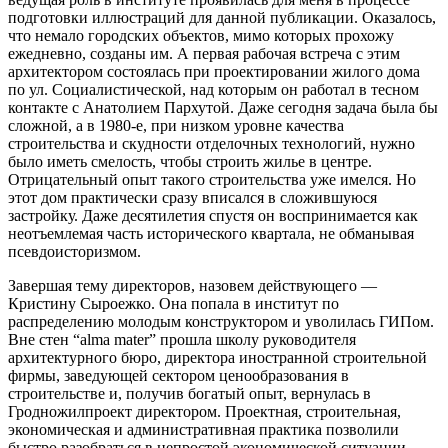
подготовки иллюстраций для данной публикации. Оказалось,
что немало городских объектов, мимо которых прохожу
ежедневно, созданы им. А первая рабочая встреча с этим
архитектором состоялась при проектировании жилого дома
по ул. Социалистической, над которым он работал в тесном
контакте с Анатолием Пархутой. Даже сегодня задача была бы
сложной, а в 1980-е, при низком уровне качества
строительства и скудности отделочных технологий, нужно
было иметь смелость, чтобы строить жилье в центре.
Отрицательный опыт такого строительства уже имелся. Но
этот дом практически сразу вписался в сложившуюся
застройку. Даже десятилетия спустя он воспринимается как
неотъемлемая часть исторического квартала, не обманывая
псевдоисторизмом.
Завершая тему директоров, назовем действующего —
Кристину Сыроежко. Она попала в институт по
распределению молодым конструктором и уволилась ГИПом.
Вне стен “alma mater” прошла школу руководителя
архитектурного бюро, директора иностранной строительной
фирмы, заведующей сектором ценообразования в
строительстве и, получив богатый опыт, вернулась в
Гродножилпроект директором. Проектная, строительная,
экономическая и административная практика позволили
быстро разобраться в непростой экономической ситуации,