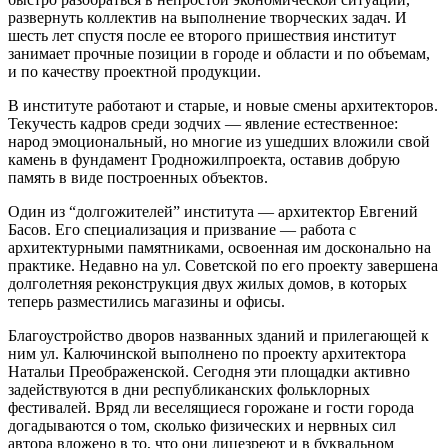
развернуть коллектив на выполнение творческих задач. И
шесть лет спустя после ее второго пришествия институт
занимает прочные позиции в городе и области и по объемам,
и по качеству проектной продукции.
В институте работают и старые, и новые смены архитекторов.
Текучесть кадров среди зодчих — явление естественное:
народ эмоциональный, но многие из ушедших вложили свой
камень в фундамент Гродножилпроекта, оставив добрую
память в виде построенных объектов.
Один из “долгожителей” института — архитектор Евгений
Басов. Его специализация и призвание — работа с
архитектурными памятниками, освоенная им досконально на
практике. Недавно на ул. Советской по его проекту завершена
долголетняя реконструкция двух жилых домов, в которых
теперь разместились магазины и офисы.
Благоустройство дворов названных зданий и прилегающей к
ним ул. Калючинской выполнено по проекту архитектора
Натальи Преображенской. Сегодня эти площадки активно
задействуются в дни республиканских фольклорных
фестивалей. Вряд ли веселящиеся горожане и гости города
догадываются о том, сколько физических и нервных сил
автора вложено в то, что они лицезреют и в буквальном