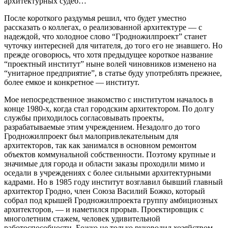
архитектурных судеб…
После короткого раздумья решил, что будет уместно
рассказать о коллегах, о реализованной архитектуре — с
надеждой, что холодное слово “Гродножилпроект” станет
чуточку интересней для читателя, до того его не знавшего. Но
прежде оговорюсь, что хотя предыдущее короткое название
“проектный институт” ныне волей чиновников изменено на
“унитарное предприятие”, в статье буду употреблять прежнее,
более емкое и конкретное — институт.
Мое непосредственное знакомство с институтом началось в
конце 1980-х, когда стал городским архитектором. По долгу
службы приходилось согласовывать проекты,
разрабатываемые этим учреждением. Незадолго до того
Гродножилпроект был малопривлекательным для
архитекторов, так как занимался в основном ремонтом
объектов коммунальной собственности. Поэтому крупные и
значимые для города и области заказы проходили мимо и
оседали в учреждениях с более сильными архитектурными
кадрами. Но в 1985 году институт возглавил бывший главный
архитектор Гродно, член Союза Василий Божко, который
собрал под крышей Гродножилпроекта группу амбициозных
архитекторов, — и наметился прорыв. Проектировщик с
многолетним стажем, человек удивительной
работоспособности, Божко не только руководил хозяйством