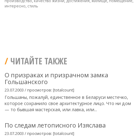
производство
,
качество жизни
,
достижения
,
жилище
,
помещение
,
интересно
,
стиль
ЧИТАЙТЕ ТАКЖЕ
О призраках и призрачном замка
Гольшанского
23.07.2003 / просмотров: [totalcount]
Гольшаны, пожалуй, единственное в Беларуси местечко,
которое сохранило свое архитектурное лицо. Что ни дом
— то бывшая мастерская, или лавка, или...
По следам летописного Изяслава
23.07.2003 / просмотров: [totalcount]