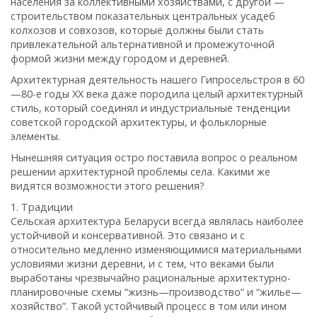
населения за коллективными хозяйствами, с другой —
строительством показательных центральных усадеб
колхозов и совхозов, которые должны были стать
привлекательной альтернативной и промежуточной
формой жизни между городом и деревней.
Архитектурная деятельность нашего Гипросельстроя в 60
—80-е годы ХХ века даже породила целый архитектурный
стиль, который соединял и индустриальные тенденции
советской городской архитектуры, и фольклорные
элементы.
Нынешняя ситуация остро поставила вопрос о реальном
решении архитектурной проблемы села. Какими же
видятся возможности этого решения?
1. Традиции
Сельская архитектура Беларуси всегда являлась наиболее
устойчивой и консервативной. Это связано и с
относительно медленно изменяющимися материальными
условиями жизни деревни, и с тем, что веками были
выработаны чрезвычайно рациональные архитектурно-
планировочные схемы “жизнь—производство” и “жилье—
хозяйство”. Такой устойчивый процесс в том или ином