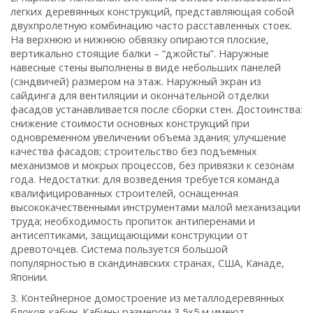
легких деревянных конструкций, представляющая собой
двухпролетную комбинацию часто расставленных стоек.
На верхнюю и нижнюю обвязку опираются плоские,
вертикально стоящие балки – “джойсты”. Наружные
навесные стены выполнены в виде небольших панелей
(сэндвичей) размером на этаж. Наружный экран из
сайдинга для вентиляции и окончательной отделки
фасадов устанавливается после сборки стен. Достоинства:
снижение стоимости основных конструкций при
одновременном увеличении объема здания; улучшение
качества фасадов; строительство без подъемных
механизмов и мокрых процессов, без привязки к сезонам
года. Недостатки: для возведения требуется команда
квалифицированных строителей, оснащенная
высококачественными инструментами малой механизации
труда; необходимость пропиток антиперенами и
антисептиками, защищающими конструкции от
древоточцев. Система пользуется большой
популярностью в скандинавских странах, США, Канаде,
Японии.
3. Контейнерное домостроение из металлодеревянных
блоков-кабин. Кабины размером 3,5х5 м имеют