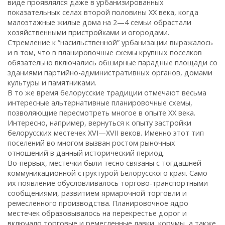
виде проявлялся даже в урбанизированных
показательных селах второй половины ХХ века, когда
малоэтажные жилые дома на 2—4 семьи обрастали
хозяйственными пристройками и огородами.
Стремление к “насильственной” урбанизации выражалось
и в том, что в планировочные схемы крупных поселков
обязательно включались обширные парадные площади со
зданиями партийно-административных органов, домами
культуры и памятниками.
В то же время белорусские традиции отмечают весьма
интересные альтернативные планировочные схемы,
позволяющие пересмотреть многое в опыте ХХ века.
Интересно, например, вернуться к опыту застройки
белорусских местечек XVI—XVII веков. Именно этот тип
поселений во многом вызван ростом рыночных
отношений в данный исторический период.
Во-первых, местечки были тесно связаны с тогдашней
коммуникационной структурой Белорусского края. Само
их появление обусловливалось торгово-транспортными
сообщениями, развитием ярмарочной торговли и
ремесленного производства. Планировочное ядро
местечек образовывалось на перекрестье дорог и
включало торговые и ремесленные лавки, корчмы, а также