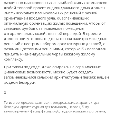
различных планировочных ансамблей жилых комплексов
любой типовой проект индивидуального дома должен
иметь несколько планировочных решений с разной
ориентацией входного узла, обеспечивающих
оптимальную ориентацию жилых помещений, чтобы от
северных румбов отапливаемые помещения
отгораживались хозяйственной верандой. В проекте
должна присутствовать достаточная палитра фасадных
решений с пестрым набором архитектурных деталей, с
разными цветовыми решениями, которые бы позволили
придать индивидуальные черты каждому жилому
комплексу.
При таком подходе, даже опираясь на ограниченные
финансовые возможности, можно будет создать
запоминающийся сельский архитектурный пейзаж нашей
родной Беларуси.
0
Теги:
агрогородок
,
адаптация
,
ресурсы
,
жилье
,
архитектура
беларуси
,
архитектурная деятельность
,
насосы
,
бнту
,
вентилируемый фасад
,
фасад
,
клуб
,
гидроизоляция
,
программа
,