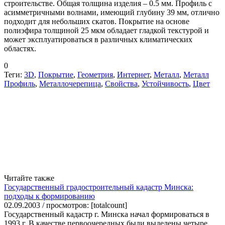
строительстве. Общая толщина изделия – 0.5 мм. Профиль с
асимметричными волнами, имеющий глубину 39 мм, отлично
подходит для небольших скатов. Покрытие на основе
полиэфира толщиной 25 мкм обладает гладкой текстурой и
может эксплуатироваться в различных климатических
областях.
0
Теги:
3D
,
Покрытие
,
Геометрия
,
Интернет
,
Металл
,
Металл
Профиль
,
Металлочерепица
,
Свойства
,
Устойчивость
,
Цвет
Читайте также
Государственный градостроительный кадастр Минска:
подходы к формированию
02.09.2003 / просмотров: [totalcount]
Государственный кадастр г. Минска начал формироваться в
1993 г. В качестве первоочередных были выделены четыре