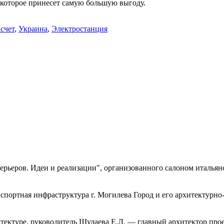
 которое принесет самую большую выгоду.
счет
,
Украина
,
Электростанция
рьеров. Идеи и реализации", организованного салоном итальянс
портная инфраструктура г. Могилева Город и его архитектурно-
тектуре, руководитель Шулаева Е.Л. — главный архитектор прое