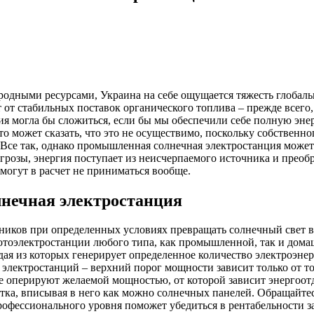
родными ресурсами, Украина на себе ощущается тяжесть глобал
 от стабильных поставок органического топлива – прежде всего,
ия могла бы сложиться, если бы мы обеспечили себе полную эне
о может сказать, что это не осуществимо, поскольку собственно
 Все так, однако промышленная солнечная электростанция може
угрозы, энергия поступает из неисчерпаемого источника и прео
могут в расчет не приниматься вообще.
нечная электростанция
ников при определенных условиях превращать солнечный свет в
тоэлектростанции любого типа, как промышленной, так и домашн
дая из которых генерирует определенное количество электроэне
 электростанций – верхний порог мощности зависит только от т
е оперируют желаемой мощностью, от которой зависит энергоотда
стка, вписывая в него как можно солнечных панелей. Обращайт
рофессионального уровня поможет убедиться в рентабельности з