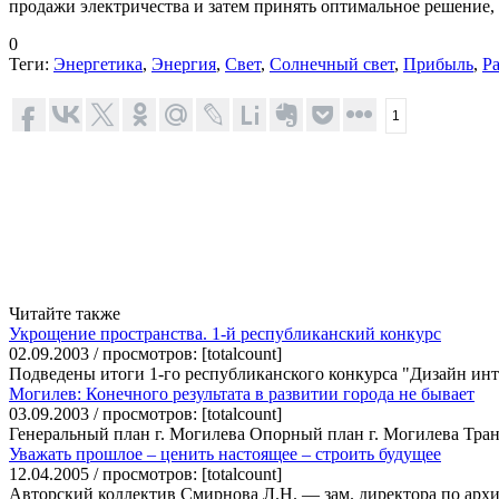
продажи электричества и затем принять оптимальное решение,
0
Теги:
Энергетика
,
Энергия
,
Свет
,
Солнечный свет
,
Прибыль
,
Ра
1
Читайте также
Укрощение пространства. 1-й республиканский конкурс
02.09.2003 / просмотров: [totalcount]
Подведены итоги 1-го республиканского конкурса "Дизайн инте
Могилев: Конечного результата в развитии города не бывает
03.09.2003 / просмотров: [totalcount]
Генеральный план г. Могилева Опорный план г. Могилева Транс
Уважать прошлое – ценить настоящее – строить будущее
12.04.2005 / просмотров: [totalcount]
Авторский коллектив Смирнова Л.Н. — зам. директора по архи