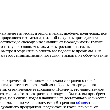
ьных энергетических и экологических проблем, волнующих все
 природного газа метана, который покупать приходится за
ргетическую свободу, избавившись от необходимости тратить
го газа у нас слишком мало, а электростанции атомные
т быстро и эффективно решить все подобные проблемы. Она
бразуется с минимальными потерями, а затраты на обслуживание
 электрический ток положило начало совершенно новой
ей, является ее чрезвычайная гибкость – энергоустановка
ргии, ограниченное ее площадью. Пожалуй, это единственное
ого, сколько фотоэлектрических модулей Вы готовы приобрести
ча, но в случае, когда в наличии нет достаточного количества
есь в компанию «Авенстон», если Вы решили
обзавестись
адуманного предприятия, подсчитать затраты, прибыль от