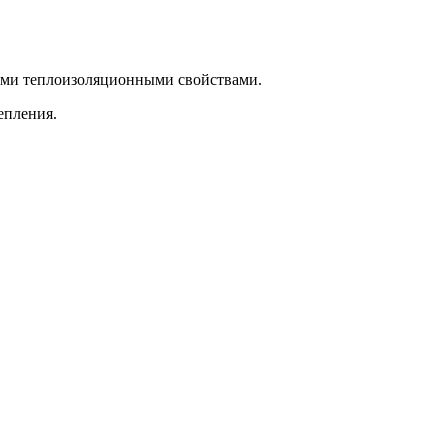
ными теплоизоляционными свойствами.
епления.