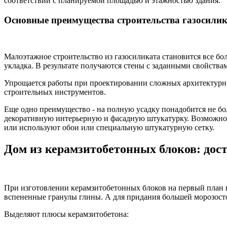
соответствии с планируемой площадью и этажностью здания.
Основные преимущества строительства газосили
Малоэтажное строительство из газосиликата становится все бо
укладка. В результате получаются стены с заданными свойства
Упрощается работы при проектировании сложных архитектурн
строительных инструментов.
Еще одно преимущество - на полную усадку понадобится не бо
декоративную интерьерную и фасадную штукатурку. Возможно в
или используют обои или специальную штукатурную сетку.
Дом из керамзитобетонных блоков: дос
При изготовлении керамзитобетонных блоков на первый план 
вспененные гранулы глины. А для придания большей морозост
Выделяют плюсы керамзитобетона: