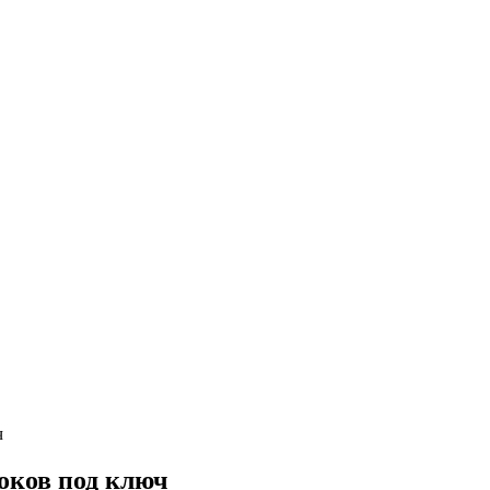
ч
оков под ключ