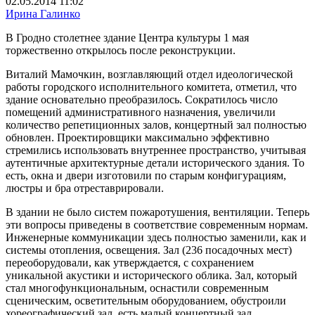
02.05.2014 11:02
Ирина Галинко
В Гродно столетнее здание Центра культуры 1 мая
торжественно открылось после реконструкции.
Виталий Мамочкин, возглавляющий отдел идеологической
работы городского исполнительного комитета, отметил, что
здание основательно преобразилось. Сократилось число
помещений административного назначения, увеличили
количество репетиционных залов, концертный зал полностью
обновлен. Проектировщики максимально эффективно
стремились использовать внутреннее пространство, учитывая
аутентичные архитектурные детали исторического здания. То
есть, окна и двери изготовили по старым конфигурациям,
люстры и бра отреставрировали.
В здании не было систем пожаротушения, вентиляции. Теперь
эти вопросы приведены в соответствие современным нормам.
Инженерные коммуникации здесь полностью заменили, как и
системы отопления, освещения. Зал (236 посадочных мест)
переоборудовали, как утверждается, с сохранением
уникальной акустики и исторического облика. Зал, который
стал многофункциональным, оснастили современным
сценическим, осветительным оборудованием, обустроили
хореографический зал, есть малый концертный зал,