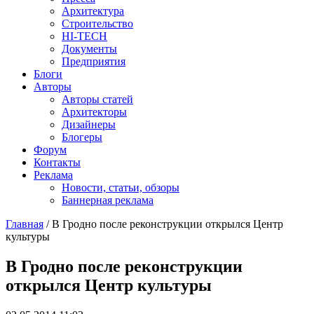
Архитектура
Строительство
HI-TECH
Документы
Предприятия
Блоги
Авторы
Авторы статей
Архитекторы
Дизайнеры
Блогеры
Форум
Контакты
Реклама
Новости, статьи, обзоры
Баннерная реклама
Главная
/
В Гродно после реконструкции открылся Центр
культуры
You are here
В Гродно после реконструкции
открылся Центр культуры