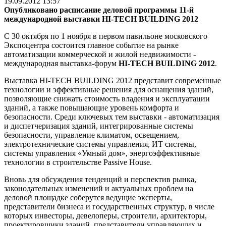
19.09.2012 13:57
Опубликовано расписание деловой программы 11-й
международной выставки
HI
-
TECH
BUILDING
2012
С 30 октября по 1 ноября в первом павильоне московского
Экспоцентра состоится главное событие на рынке
автоматизации коммерческой и жилой недвижимости -
международная выставка-форум
HI
-
TECH
BUILDING
2012
.
Выставка HI-TECH BUILDING 2012
представит современные
технологии и эффективные решения для оснащения зданий,
позволяющие снижать стоимость владения и эксплуатации
зданий, а также повышающие уровень комфорта и
безопасности. Среди ключевых тем выставки - автоматизация
и диспетчеризация зданий, интегрированные системы
безопасности, управление климатом, освещением,
электротехнические системы управления, ИТ системы,
системы управления «Умный дом», энергоэффективные
технологии в строительстве Passive House.
Вновь для обсуждения тенденций и перспектив рынка,
законодательных изменений и актуальных проблем на
деловой площадке соберутся ведущие эксперты,
представители бизнеса и государственных структур, в числе
которых инвесторы, девелоперы, строители, архитекторы,
проектировщики зданий, представители управляющих и