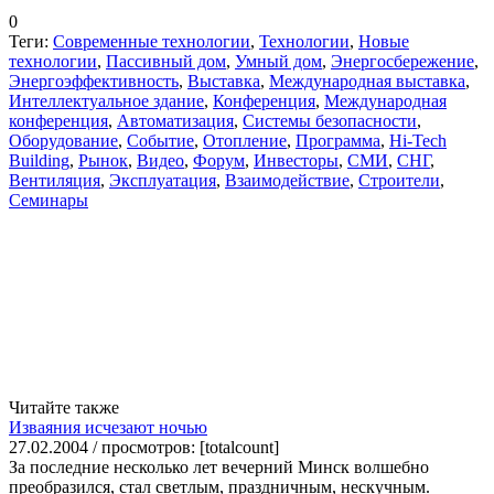
0
Теги:
Современные технологии
,
Технологии
,
Новые
технологии
,
Пассивный дом
,
Умный дом
,
Энергосбережение
,
Энергоэффективность
,
Выставка
,
Международная выставка
,
Интеллектуальное здание
,
Конференция
,
Международная
конференция
,
Автоматизация
,
Системы безопасности
,
Оборудование
,
Событие
,
Отопление
,
Программа
,
Hi-Tech
Building
,
Рынок
,
Видео
,
Форум
,
Инвесторы
,
СМИ
,
СНГ
,
Вентиляция
,
Эксплуатация
,
Взаимодействие
,
Строители
,
Семинары
Читайте также
Изваяния исчезают ночью
27.02.2004 / просмотров: [totalcount]
За последние несколько лет вечерний Минск волшебно
преобразился, стал светлым, праздничным, нескучным.