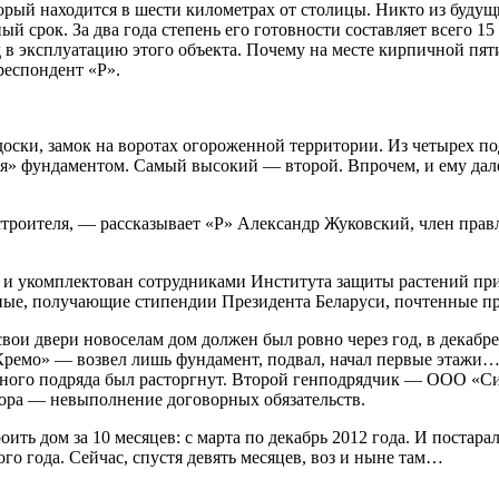
орый находится в шести километрах от столицы. Никто из будущ
й срок. За два года степень его готовности составляет всего 15 
д в эксплуатацию этого объекта. Почему на месте кирпичной пят
респондент «Р».
ски, замок на воротах огороженной территории. Из четырех под
тся» фундаментом. Самый высокий — второй. Впрочем, и ему дал
 строителя, — рассказывает «Р» Александр Жуковский, член прав
и укомплектован сотрудниками Института защиты растений при
ые, получающие стипендии Президента Беларуси, почтенные про
вои двери новоселам дом должен был ровно через год, в декабр
ремо» — возвел лишь фундамент, подвал, начал первые этажи… 
льного подряда был расторгнут. Второй генподрядчик — ООО «Си
вора — невыполнение договорных обязательств.
ь дом за 10 месяцев: с марта по декабрь 2012 года. И постара
го года. Сейчас, спустя девять месяцев, воз и ныне там…