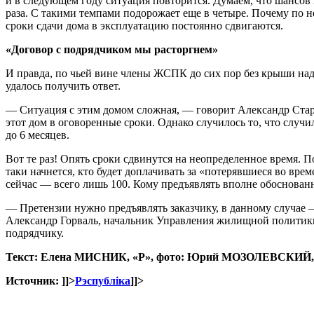
и в следующем году ситуация повторится. Думаем, что шансов 
раза. С такими темпами подорожает еще в четыре. Почему по 
сроки сдачи дома в эксплуатацию постоянно сдвигаются.
«Договор с подрядчиком мы расторгнем»
И правда, по чьей вине члены ЖСПК до сих пор без крыши на
удалось получить ответ.
— Ситуация с этим домом сложная, — говорит Александр Стар
этот дом в оговоренные сроки. Однако случилось то, что случ
до 6 месяцев.
Вот те раз! Опять сроки сдвинутся на неопределенное время. П
таки начнется, кто будет доплачивать за «потерявшиеся во вр
сейчас — всего лишь 100. Кому предъявлять вполне обоснов
— Претензии нужно предъявлять заказчику, в данному случае 
Александр Горваль, начальник Управления жилищной политики
подрядчику.
Текст: Елена МИСНИК, «Р», фото: Юрий МОЗОЛЕВСКИЙ,
Источник:
]]>
Рэспубліка
]]>