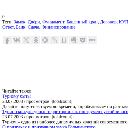
0
Теги:
Замок
,
Двери
,
Фундамент
,
Башенный кран
,
Договор
,
КУ
Ответ
,
Банк
,
Сдача
,
Финансирование
Читайте также
Туризму быть!
23.07.2003 / просмотров: [totalcount]
Давайте попутешествуем во времени, «пробежимся» по разным 
Туристско-культурные территории как инструмент устойчивого
23.07.2003 / просмотров: [totalcount]
Туризм – одно из наиболее динамичных явлений современного 
О призраках и призрачном замка Гольшанского