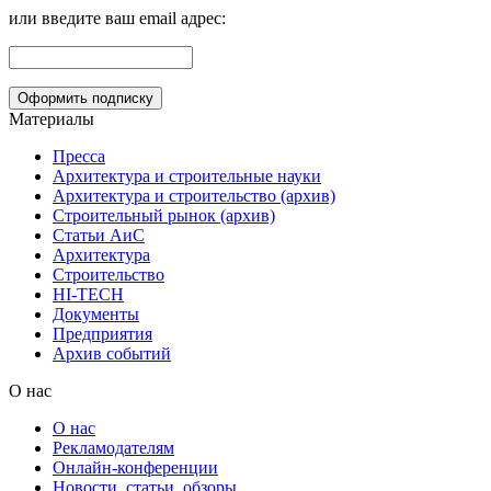
или введите ваш email адрес:
Материалы
Пресса
Архитектура и строительные науки
Архитектура и строительство (архив)
Строительный рынок (архив)
Статьи АиС
Архитектура
Строительство
HI-TECH
Документы
Предприятия
Архив событий
О нас
О нас
Рекламодателям
Онлайн-конференции
Новости, статьи, обзоры