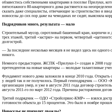
обзавестись собственными квартирами в поселке Прилуки, кот
пятиэтажного 80-квартирного дома растянется на неопределенны
сказать даже специалисты, отвечающие за строительство и вво
новоселы до сих пор даже на чемоданах не сидят, выясняла кор
Подрядчиков много, результата — мало
Строительный мусор, сиротливый башенный кран, кирпичи и до
трех этажей, третий «застрял» на первом, четвертый «щетини
долгострой.
— За последние несколько месяцев я не видел здесь ни одного
никого.
Немного предыстории. ЖСПК «Прилуки-1» создан в 2008 году 
претендентов на новые квартиры — молодые талантливые учен
Фундамент нового дома заложили в конце 2010 года. Открыть с
у людей так и не получилось. Первый генподрядчик — ООО «К
организации умер, и уже в августе 2011 года договор строите
августа 2011-го по март 2012 года. Причина расторжения дого
Третий подрядчик — ОДО «Стройсервис-КМР» — взялся достроит
готовности объекта до 15 процентов. Это было в ноябре прошло
Новоселье не приходит дважды?