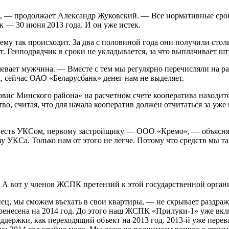
го, — продолжает Александр Жуковский. — Все нормативные сро
 — 30 июня 2013 года. И он уже истек.
у так происходит. За два с половиной года они получили стольк
т. Генподрядчик в сроки не укладывается, за что выплачивает ш
умевает мужчина. — Вместе с тем мы регулярно перечисляли на р
а, сейчас ОАО «Беларусбанк» денег нам не выделяет.
вис Минского района» на расчетном счете кооператива находит
о, считая, что для начала кооператив должен отчитаться за уже 
о есть УКСом, первому застройщику — ООО «Кремо», — объясня
УКСа. Только нам от этого не легче. Потому что средств мы так 
. А вот у членов ЖСПК претензий к этой государственной орга
онец, мы сможем въехать в свои квартиры, — не скрывает раздра
перенесена на 2014 год. До этого наш ЖСПК «Прилуки-1» уже вк
держки, как переходящий объект на 2013 год. 2013-й уже перева