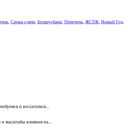
дчик
,
Сроки сдачи
,
Беларусбанк
,
Перечень
,
ЖСПК
,
Новый Год
,
любуемся и восхитимся...
 и масштабы влияния на...