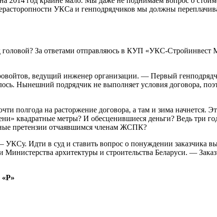
на 2014 год крайне мало. Мы даже не поднимаем вопрос о стоимо
нерасторопности УКСа и генподрядчиков мы должны переплачива
д головой? За ответами отправляюсь в КУП «УКС-Стройинвест М
овойтов, ведущий инженер организации. — Первый генподрядчи
илось. Нынешний подрядчик не выполняет условия договора, поэт
очти полгода на расторжение договора, а там и зима начнется. Э
емени» квадратные метры? И обесценившиеся деньги? Ведь три го
анные претензии отчаявшимся членам ЖСПК?
— УКСу. Идти в суд и ставить вопрос о понуждении заказчика в
 Министерства архитектуры и строительства Беларуси. — Заказч
 «Р»