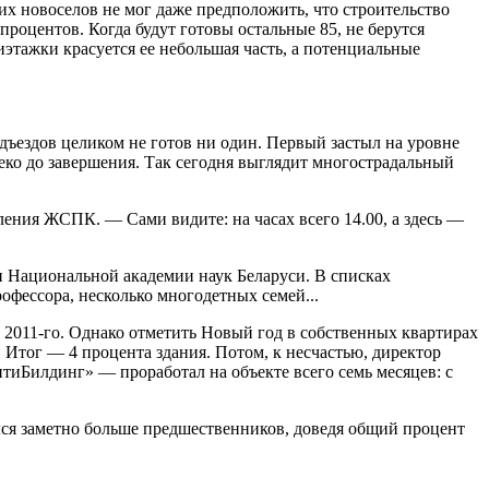
их новоселов не мог даже предположить, что строительство
процентов. Когда будут готовы остальные 85, не берутся
иэтажки красуется ее небольшая часть, а потенциальные
ъездов целиком не готов ни один. Первый застыл на уровне
еко до завершения. Так сегодня выглядит многострадальный
ления ЖСПК. — Сами видите: на часах всего 14.00, а здесь —
 Национальной академии наук Беларуси. В списках
фессора, несколько многодетных семей...
е 2011-го. Однако отметить Новый год в собственных квартирах
Итог — 4 процента здания. Потом, к несчастью, директор
тиБилдинг» — проработал на объекте всего семь месяцев: с
лся заметно больше предшественников, доведя общий процент