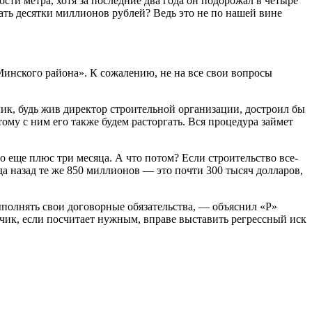
сти метра, хотя за последние два года он подорожал в четыре
ть десятки миллионов рублей? Ведь это не по нашей вине
инского района». К сожалению, не на все свои вопросы
к, будь жив директор строительной организации, достроил бы
ому с ним его также будем расторгать. Вся процедура займет
то еще плюс три месяца. А что потом? Если строительство все-
да назад те же 850 миллионов — это почти 300 тысяч долларов,
ыполнять свои договорные обязательства, — объяснил «Р»
ик, если посчитает нужным, вправе выставить регрессный иск