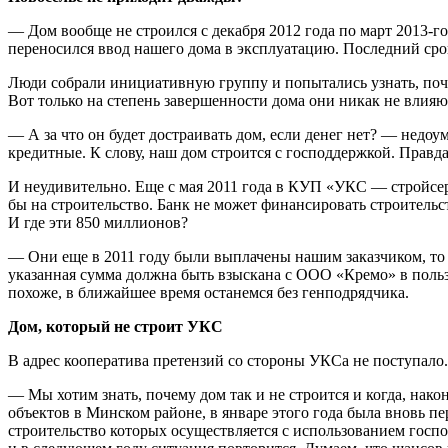
— Дом вообще не строился с декабря 2012 года по март 2013-
переносился ввод нашего дома в эксплуатацию. Последний срок
Люди собрали инициативную группу и попытались узнать, почем
Вот только на степень завершенности дома они никак не влияю
— А за что он будет достраивать дом, если денег нет? — недо
кредитные. К слову, наш дом строится с господдержкой. Правд
И неудивительно. Еще с мая 2011 года в КУП «УКС — стройсер
бы на строительство. Банк не может финансировать строительств
И где эти 850 миллионов?
— Они еще в 2011 году были выплачены нашим заказчиком, т
указанная сумма должна быть взыскана с ООО «Кремо» в пользу 
похоже, в ближайшее время останемся без генподрядчика.
Дом, который
не строит УКС
В адрес кооператива претензий со стороны УКСа не поступало
— Мы хотим знать, почему дом так и не строится и когда, нак
объектов в Минском районе, в январе этого года была вновь 
строительство которых осуществляется с использованием господ