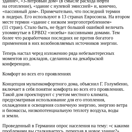
здание», «3-литровый дом» (в смысле расхода нефти
на отопление), «здание с нулевой эмиссией» и, конечно,
«пассивный дом». Примечательно, что последний термин
в лидерах. Его используют в 13 странах Евросоюза. На втором
месте термин «здание с низким энергопотреблением»
(11 стран). Стало быть, не будет большой ошибкой величать
упомянутые в EPBD2 «энзебы» пассивными домами. Тем
более что разработчики последних не против богатого
применения в них возобновляемых источников энергии.
Теперь настал черед изложению ряда небезынтересных
моментов из докладов, сделанных на декабрьской
конференции.
Комфорт во всех его проявлениях
Концепция мультикомфортного дома, объяснил Г. Голумбеню,
включает в себя понятие комфорта во всех его проявлениях.
Такой дом проектируют с учетом местного климата,
предусматривая использование для его отопления,
охлаждения и освещения солнечную энергию, энергию ветра
и биомассы, низкопотенциальную теплоту воздуха, воды
и земли.
Проведенный в Германии опрос населения на тему: «с какими
проблемами вы сталкиваетесь, переехав в новое здание?»,