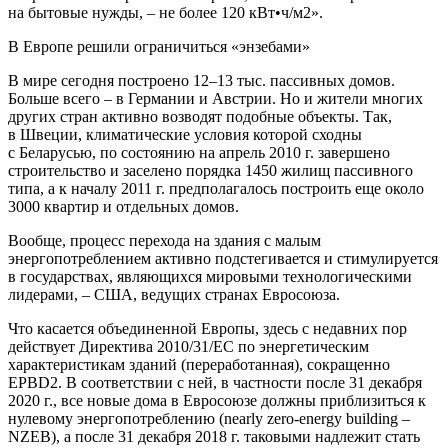
на бытовые нужды, – не более 120 кВт•ч/м2».
В Европе решили ограничиться «энзебами»
В мире сегодня построено 12–13 тыс. пассивных домов.
Больше всего – в Германии и Австрии. Но и жители многих
других стран активно возводят подобные объекты. Так,
в Швеции, климатические условия которой сходны
с Беларусью, по состоянию на апрель 2010 г. завершено
строительство и заселено порядка 1450 жилищ пассивного
типа, а к началу 2011 г. предполагалось построить еще около
3000 квартир и отдельных домов.
Вообще, процесс перехода на здания с малым
энергопотреблением активно подстегивается и стимулируется
в государствах, являющихся мировыми технологическими
лидерами, – США, ведущих странах Евросоюза.
Что касается объединенной Европы, здесь с недавних пор
действует Директива 2010/31/ЕС по энергетическим
характеристикам зданий (переработанная), сокращенно
EPBD2. В соответствии с ней, в частности после 31 декабря
2020 г., все новые дома в Евросоюзе должны приблизиться к
нулевому энергопотреблению (nearly zero-energy building –
NZEB), а после 31 декабря 2018 г. таковыми надлежит стать