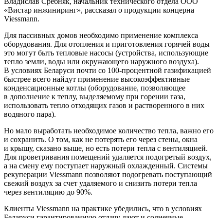
Владислав Сребняк, начальник технического отдела ООО
«Вистар инжиниринг», рассказал о продукции концерна
Viessmann.
Для пассивных домов необходимо применение комплекса
оборудования. Для отопления и приготовления горячей воды
это могут быть тепловые насосы (устройства, использующие
тепло земли, воды или окружающего наружного воздуха).
В условиях Беларуси почти со 100-процентной газификацией
быстрее всего найдут применение высокоэффективные
конденсационные котлы (оборудование, позволяющее
в дополнение к теплу, выделяемому при горении газа,
использовать тепло отходящих газов и растворенного в них
водяного пара).
Но мало выработать необходимое количество тепла, важно его
и сохранить. О том, как не потерять его через стены, окна
и крышу, сказано выше, но есть потери тепла с вентиляцией.
Для проветривания помещений удаляется подогретый воздух,
а на смену ему поступает наружный охлажденный. Системы
рекуперации Viessmann позволяют подогревать поступающий
свежий воздух за счет удаляемого и снизить потери тепла
через вентиляцию до 90%.
Клиенты Viessmann на практике убедились, что в условиях
Беларуси гарантированную отдачу дают и солнечные