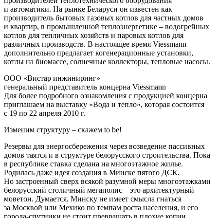
производителей теплотехнического оборудования
и автоматики. На рынке Беларуси он известен как
производитель бытовых газовых котлов для частных домов
и квартир, в промышленной теплоэнергетике – водогрейных
котлов для тепличных хозяйств и паровых котлов для
различных производств. В настоящее время Viessmann
дополнительно предлагает когенерационные установки,
котлы на биомассе, солнечные коллекторы, тепловые насосы.
ООО «Вистар инжиниринг»
генеральный представитель концерна Viessmann
Для более подробного ознакомления с продукцией концерна
приглашаем на выставку «Вода и тепло», которая состоится
с 19 по 22 апреля 2010 г.
Изменим структуру – скажем to be!
Резервы для энергосбережения через возведение пассивных
домов таятся и в структуре белорусского строительства. Пока
в республике ставка сделана на многоэтажное жилье.
Родилась даже идея создания в Минске пятого ДСК.
Но застроенный сверх всякой разумной меры многоэтажками
белорусский столичный мегаполис – это архитектурный
моветон. Думается, Минску не имеет смысла гнаться
за Москвой или Мехико по темпам роста населения, и его
города-спутники не стоит превращать в плохие копии