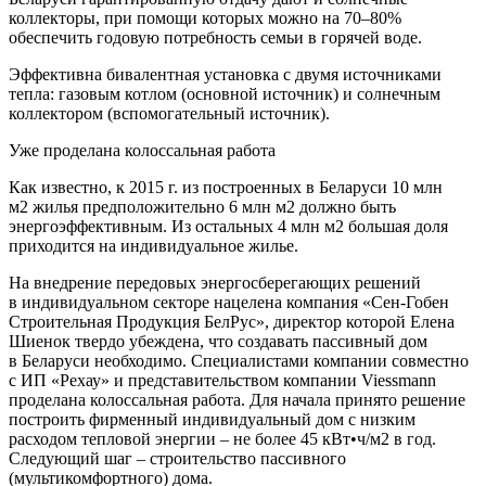
коллекторы, при помощи которых можно на 70–80%
обеспечить годовую потребность семьи в горячей воде.
Эффективна бивалентная установка с двумя источниками
тепла: газовым котлом (основной источник) и солнечным
коллектором (вспомогательный источник).
Уже проделана колоссальная работа
Как известно, к 2015 г. из построенных в Беларуси 10 млн
м2 жилья предположительно 6 млн м2 должно быть
энергоэффективным. Из остальных 4 млн м2 большая доля
приходится на индивидуальное жилье.
На внедрение передовых энергосберегающих решений
в индивидуальном секторе нацелена компания «Сен-Гобен
Строительная Продукция БелРус», директор которой Елена
Шиенок твердо убеждена, что создавать пассивный дом
в Беларуси необходимо. Специалистами компании совместно
с ИП «Рехау» и представительством компании Viessmann
проделана колоссальная работа. Для начала принято решение
построить фирменный индивидуальный дом с низким
расходом тепловой энергии – не более 45 кВт•ч/м2 в год.
Следующий шаг – строительство пассивного
(мультикомфортного) дома.