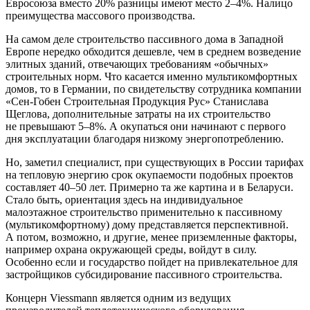
Евросоюза вместо 20% разницы имеют место 2–4%. Налицо
преимущества массового производства.
На самом деле строительство пассивного дома в Западной
Европе нередко обходится дешевле, чем в среднем возведение
элитных зданий, отвечающих требованиям «обычных»
строительных норм. Что касается именно мультикомфортных
домов, то в Германии, по свидетельству сотрудника компании
«Сен-Гобен Строительная Продукция Рус» Станислава
Щеглова, дополнительные затраты на их строительство
не превышают 5–8%. А окупаться они начинают с первого
дня эксплуатации благодаря низкому энергопотреблению.
Но, заметил специалист, при существующих в России тарифах
на тепловую энергию срок окупаемости подобных проектов
составляет 40–50 лет. Примерно та же картина и в Беларуси.
Стало быть, ориентация здесь на индивидуальное
малоэтажное строительство применительно к пассивному
(мультикомфортному) дому представляется перспективной.
А потом, возможно, и другие, менее приземленные факторы,
например охрана окружающей среды, войдут в силу.
Особенно если и государство пойдет на привлекательное для
застройщиков субсидирование пассивного строительства.
Концерн Viessmann является одним из ведущих