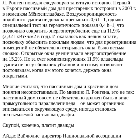
Л. Ронген поведал следующую занятную историю. Первый
в Европе пассивный дом для престарелых построили в 2003 г.
в немецком Мёнхенгладбахе. Воздухопроницаемость
подобного здания не должна превышать 0,6 h–1, однако
специальный тест на герметичность показал 0,4 h–1, что
позволило сократить энергопотребление еще на 11,9%
(2,321 кВт•ч/м2 в год). И оказалось как нельзя кстати,
поскольку объяснить пожилым людям, что для проветривания
помещений не обязательно открывать окна, было весьма
сложно. Открытые окна увеличивали энергопотребление
на 15,2%. Но за счет компенсирующих 11,9% владельцы
здания не несут больших убытков и поэтому позволяют
постояльцам, когда им этого хочется, держать окна
открытыми.
Многие считают, что пассивный дом и красивый дом –
понятия несопоставимые. По мнению Л. Ронгена, это не так:
пассивный дом совсем не обязательно должен быть в виде
прямоугольного параллелепипеда – он может органично
вписываться в окружающую среду, иногда становясь
неотъемлемой частью ландшафта.
Скупой, конечно, платит дважды
Айдас Вайчюлис, директор Национальной ассоциации