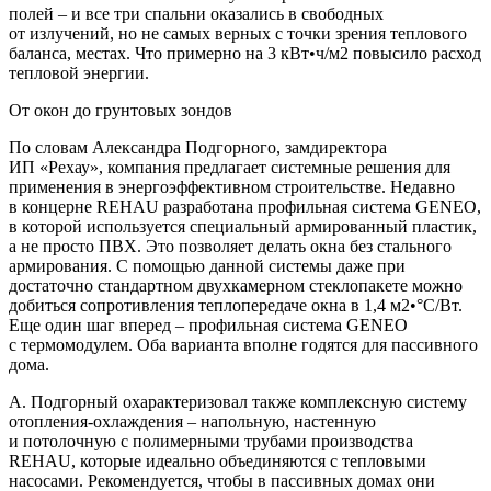
полей – и все три спальни оказались в свободных
от излучений, но не самых верных с точки зрения теплового
баланса, местах. Что примерно на 3 кВт•ч/м2 повысило расход
тепловой энергии.
От окон до грунтовых зондов
По словам Александра Подгорного, замдиректора
ИП «Рехау», компания предлагает системные решения для
применения в энергоэффективном строительстве. Недавно
в концерне REHAU разработана профильная система GENEO,
в которой используется специальный армированный пластик,
а не просто ПВХ. Это позволяет делать окна без стального
армирования. С помощью данной системы даже при
достаточно стандартном двухкамерном стеклопакете можно
добиться сопротивления теплопередаче окна в 1,4 м2•°С/Вт.
Еще один шаг вперед – профильная система GENEO
с термомодулем. Оба варианта вполне годятся для пассивного
дома.
А. Подгорный охарактеризовал также комплексную систему
отопления-охлаждения – напольную, настенную
и потолочную с полимерными трубами производства
REHAU, которые идеально объединяются с тепловыми
насосами. Рекомендуется, чтобы в пассивных домах они