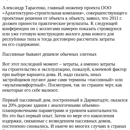
Александр Тарасенко, главный инженер проекта ООО
«Архитектурно-строительная компания», совершенствующего
проектные решения от объекта к объекту, заявил, что 2011 г.
должен принести практические результаты. К следующей
конференции он с коллегами намерен показать строящуюся
или уже готовую конструкцию жилого дома нового для
республики типа и тогда достоверно рассчитать затраты
на его содержание.
Пассивные бывают дешевле обычных элитных
Вот этот последний момент – затраты, а именно затраты
на строительство и эксплуатацию, пожалуй, ключевой фактор
при выборе варианта дома. И, надо сказать, иных
застройщиков пугают даже сами термины «пассивный» или
«мультикомфортный». Посмотрим, так ли страшен черт, как
некоторые его себе малюют.
Первый пассивный дом, построенный в Дармштадте, оказался
на 20% дороже здания с аналогичными объемно-
планировочными параметрами и уровнем капитальности.
Но это был первый опыт. Затем по мере его накопления
издержки, связанные с возведением пассивных домов,
постепенно снижались. И нынче во многих случаях в странах