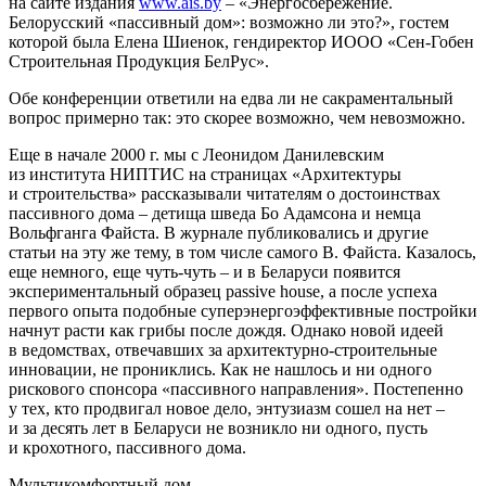
на сайте издания
www.ais.by
– «Энергосбережение.
Белорусский «пассивный дом»: возможно ли это?», гостем
которой была Елена Шиенок, гендиректор ИООО «Сен-Гобен
Строительная Продукция БелРус».
Обе конференции ответили на едва ли не сакраментальный
вопрос примерно так: это скорее возможно, чем невозможно.
Еще в начале 2000 г. мы с Леонидом Данилевским
из института НИПТИС на страницах «Архитектуры
и строительства» рассказывали читателям о достоинствах
пассивного дома – детища шведа Бо Адамсона и немца
Вольфганга Файста. В журнале публиковались и другие
статьи на эту же тему, в том числе самого В. Файста. Казалось,
еще немного, еще чуть-чуть – и в Беларуси появится
экспериментальный образец passive house, а после успеха
первого опыта подобные суперэнергоэффективные постройки
начнут расти как грибы после дождя. Однако новой идеей
в ведомствах, отвечавших за архитектурно-строительные
инновации, не прониклись. Как не нашлось и ни одного
рискового спонсора «пассивного направления». Постепенно
у тех, кто продвигал новое дело, энтузиазм сошел на нет –
и за десять лет в Беларуси не возникло ни одного, пусть
и крохотного, пассивного дома.
Мультикомфортный дом