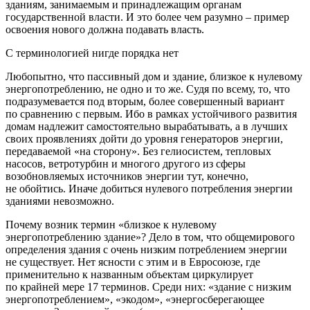
зданиям, занимаемым и принадлежащим органам
государственной власти. И это более чем разумно – пример
освоения нового должна подавать власть.
С терминологией нигде порядка нет
Любопытно, что пассивный дом и здание, близкое к нулевому
энергопотреблению, не одно и то же. Судя по всему, то, что
подразумевается под вторым, более совершенный вариант
по сравнению с первым. Ибо в рамках устойчивого развития
домам надлежит самостоятельно вырабатывать, а в лучших
своих проявлениях дойти до уровня генераторов энергии,
передаваемой «на сторону». Без гелиосистем, тепловых
насосов, ветротурбин и многого другого из сферы
возобновляемых источников энергии тут, конечно,
не обойтись. Иначе добиться нулевого потребления энергии
зданиями невозможно.
Почему возник термин «близкое к нулевому
энергопотреблению здание»? Дело в том, что общемирового
определения здания с очень низким потреблением энергии
не существует. Нет ясности с этим и в Евросоюзе, где
применительно к названным объектам циркулирует
по крайней мере 17 терминов. Среди них: «здание с низким
энергопотреблением», «экодом», «энергосберегающее