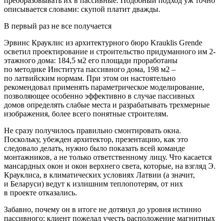
преобразовывать их в пассивные. Подобный подход уж точно
описывается словами: скупой платит дважды.
В первый раз не все получается
Эрвинс Крауклис из архитектурного бюро Krauklis Grende
осветил проектирование и строительство придуманного им 2-
этажного дома: 184,5 м2 его площади проработаны
по методике Института пассивного дома, 198 м2 –
по латвийским нормам. При этом он настоятельно
рекомендовал применять параметрическое моделирование,
позволяющее особенно эффективно в случае пассивных
домов определять слабые места и разрабатывать трехмерные
изображения, более всего понятные строителям.
Не сразу получилось правильно смонтировать окна.
Поскольку, убежден архитектор, презентацию, как это
следовало делать, нужно было показать всей команде
монтажников, а не только ответственному лицу. Что касается
мансардных окон и окон верхнего света, которые, на взгляд Э.
Крауклиса, в климатических условиях Латвии (а значит,
и Беларуси) ведут к излишним теплопотерям, от них
в проекте отказались.
Забавно, почему он в итоге не дотянул до уровня истинно
пассивного: клиент пожелал учесть расположение магнитных