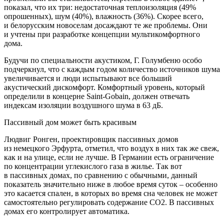
показал, что их три: недостаточная теплоизоляция (49%
опрошенных), шум (40%), влажность (36%). Скорее всего,
и белорусским новоселам досаждают те же проблемы. Они
и учтены при разработке концепции мультикомфортного
дома.
Будучи по специальности акустиком, Г. Голумбеню особо
подчеркнул, что с каждым годом количество источников шума
увеличивается и люди испытывают все больший
акустический дискомфорт. Комфортный уровень, который
определили в концерне Saint-Gobain, должен отвечать
индексам изоляции воздушного шума в 63 дБ.
Пассивный дом может быть красивым
Людвиг Ронген, проектировщик пассивных домов
из немецкого Эрфурта, отметил, что воздух в них так же свеж,
как и на улице, если не лучше. В Германии есть ограничение
по концентрации углекислого газа в жилье. Так вот
в пассивных домах, по сравнению с обычными, данный
показатель значительно ниже в любое время суток – особенно
это касается спален, в которых во время сна человек не может
самостоятельно регулировать содержание СО2. В пассивных
домах его контролирует автоматика.