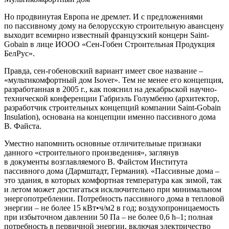
Но продвинутая Европа не дремлет. И с предложениями
по пассивному дому на белорусскую строительную авансцену
выходит всемирно известный французский концерн Saint-
Gobain в лице ИООО «Сен-Гобен Строительная Продукция
БелРус».
Правда, сен-гобеновский вариант имеет свое название –
«мультикомфортный дом Isover». Тем не менее его концепция,
разработанная в 2005 г., как пояснил на декабрьской научно-
технической конференции Габриэль Голумбеню (архитектор,
разработчик строительных концепций компании Saint-Gobain
Insulation), основана на концепции именно пассивного дома
В. Файста.
Уместно напомнить основные отличительные признаки
данного «строительного произведения», заглянув
в документы возглавляемого В. Файстом Института
пассивного дома (Дармштадт, Германия). «Пассивные дома –
это здания, в которых комфортная температура как зимой, так
и летом может достигаться исключительно при минимальном
энергопотреблении. Потребность пассивного дома в тепловой
энергии – не более 15 кВт•ч/м2 в год; воздухопроницаемость
при избыточном давлении 50 Па – не более 0,6 h–1; полная
потребность в первичной энергии, включая электричество