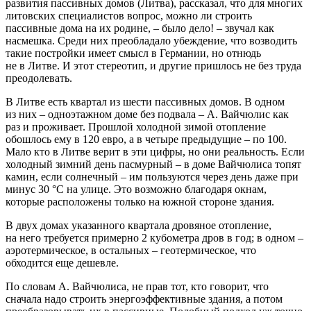
развития пассивных домов (Литва), рассказал, что для многих
литовских специалистов вопрос, можно ли строить
пассивные дома на их родине, – было дело! – звучал как
насмешка. Среди них преобладало убеждение, что возводить
такие постройки имеет смысл в Германии, но отнюдь
не в Литве. И этот стереотип, и другие пришлось не без труда
преодолевать.
В Литве есть квартал из шести пассивных домов. В одном
из них – одноэтажном доме без подвала – А. Вайчюлис как
раз и проживает. Прошлой холодной зимой отопление
обошлось ему в 120 евро, а в четыре предыдущие – по 100.
Мало кто в Литве верит в эти цифры, но они реальность. Если
холодный зимний день пасмурный – в доме Вайчюлиса топят
камин, если солнечный – им пользуются через день даже при
минус 30 °С на улице. Это возможно благодаря окнам,
которые расположены только на южной стороне здания.
В двух домах указанного квартала дровяное отопление,
на него требуется примерно 2 кубометра дров в год; в одном –
аэротермическое, в остальных – геотермическое, что
обходится еще дешевле.
По словам А. Вайчюлиса, не прав тот, кто говорит, что
сначала надо строить энергоэффективные здания, а потом