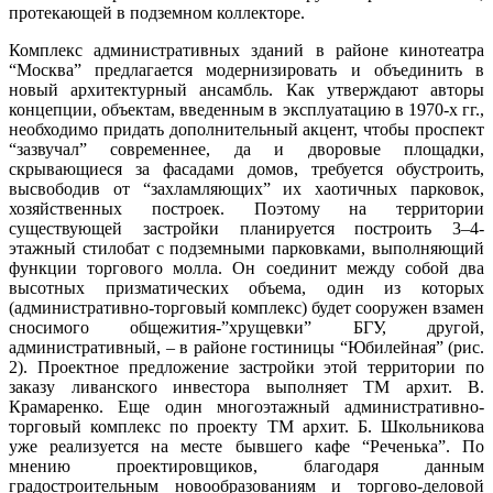
протекающей в подземном коллекторе.
Комплекс административных зданий в районе кинотеатра
“Москва” предлагается модернизировать и объединить в
новый архитектурный ансамбль. Как утверждают авторы
концепции, объектам, введенным в эксплуатацию в 1970-х гг.,
необходимо придать дополнительный акцент, чтобы проспект
“зазвучал” современнее, да и дворовые площадки,
скрывающиеся за фасадами домов, требуется обустроить,
высвободив от “захламляющих” их хаотичных парковок,
хозяйственных построек. Поэтому на территории
существующей застройки планируется построить 3–4-
этажный стилобат с подземными парковками, выполняющий
функции торгового молла. Он соединит между собой два
высотных призматических объема, один из которых
(административно-торговый комплекс) будет сооружен взамен
сносимого общежития-”хрущевки” БГУ, другой,
административный, – в районе гостиницы “Юбилейная” (рис.
2). Проектное предложение застройки этой территории по
заказу ливанского инвестора выполняет ТМ архит. В.
Крамаренко. Еще один многоэтажный административно-
торговый комплекс по проекту ТМ архит. Б. Школьникова
уже реализуется на месте бывшего кафе “Реченька”. По
мнению проектировщиков, благодаря данным
градостроительным новообразованиям и торгово-деловой