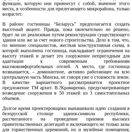
функции, которую они привнесут с собой, значение этого
места, в особенности для прилегающего микрорайона, только
возрастет.
В районе гостиницы “Беларусь” предполагается создать
высотный акцент. Правда, пока окончательно не решено,
будет ли он реализован путем реконструкции существующего
здания или же за счет нового строительства. Дело в том, что,
по мнению специалистов, жесткая конструктивная схема, в
которой выполнена гостиница, накладывает ограничения на
высоту этажей и делает это сооружение непригодным для
адаптации к современным требованиям
высококомфортабельных отелей. А место, где гостиница
возвышается, – доминантное, активно работающее на всю
центральную часть Минска, не говоря уже о стоимости земли.
В качестве вариантного рассматривается проектное
предложение ТМ архит. В.?Крамаренко, предусматривающее
возведение сооружения в 50 этажей из 3 самостоятельных
объемов.
Долгое время проектировщики вынашивали идею создания в
белорусской столице здания-символа республики,
рассчитанного на проведение приемов высоких
правительственных делегаций и включающего не только залы
для торжественных церемоний, но и музейные помещения,