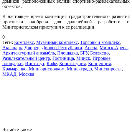
домиков, расположенных вблизи спортивно-развлекательных
объектов.
В настоящее время концепция градостроительного развития
проспекта одобрена для дальнейшей разработки и
Мингорисполком приступил к ее реализации.
0
Теги:
Комплекс
,
Музейный комплекс
,
Торговый комплекс
,
Аквапарк
,
Дворец
,
Дворец Республики
,
Арена
,
Минск-Арена
,
Архитектурный ансамбль
,
Площадка
,
БГУ
,
Белэкспо
,
Развлекательный центр
,
Гостиница
,
Минск
,
Игровые
площадки
,
Институт
,
Кафе
,
Конституция
,
Концепция
,
Крамаренко
,
Мингорисполком
,
Минскградо
,
Минскпроект
,
МКАД
,
Москва
Читайте также