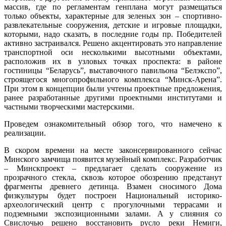
массив, где по регламентам генплана могут размещаться
только объекты, характерные для зеленых зон – спортивно-
развлекательные сооружения, детские и игровые площадки,
которыми, надо сказать, в последние годы пр. Победителей
активно застраивался. Решено акцентировать это направление
транспортной оси несколькими высотными объектами,
расположив их в узловых точках проспекта: в районе
гостиницы “Беларусь”, выставочного павильона “Белэкспо”,
строящегося многопрофильного комплекса “Минск-Арена”.
При этом в концепции были учтены проектные предложения,
ранее разработанные другими проектными институтами и
частными творческими мастерскими.
Проведем ознакомительный обзор того, что намечено к
реализации.
В скором времени на месте законсервированного сейчас
Минского замчища появится музейный комплекс. Разработчик
– Минскпроект – предлагает сделать сооружение из
прозрачного стекла, сквозь которое обозрению предстанут
фрагменты древнего детинца. Взамен сносимого Дома
физкультуры будет построен Национальный историко-
археологический центр с прогулочными террасами и
подземными экспозиционными залами. А у слияния со
Свислочью решено восстановить русло реки Немиги,