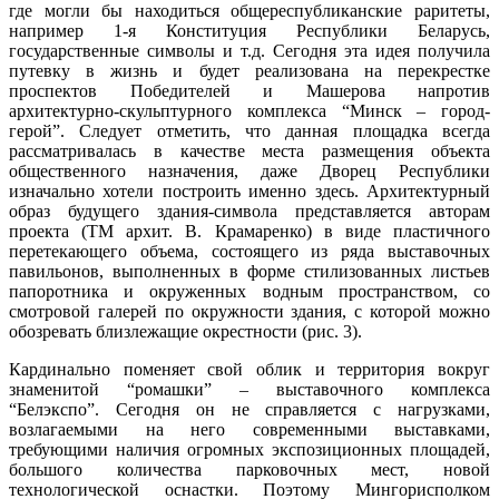
где могли бы находиться общереспубликанские раритеты,
например 1-я Конституция Республики Беларусь,
государственные символы и т.д. Сегодня эта идея получила
путевку в жизнь и будет реализована на перекрестке
проспектов Победителей и Машерова напротив
архитектурно-скульптурного комплекса “Минск – город-
герой”. Следует отметить, что данная площадка всегда
рассматривалась в качестве места размещения объекта
общественного назначения, даже Дворец Республики
изначально хотели построить именно здесь. Архитектурный
образ будущего здания-символа представляется авторам
проекта (ТМ архит. В. Крамаренко) в виде пластичного
перетекающего объема, состоящего из ряда выставочных
павильонов, выполненных в форме стилизованных листьев
папоротника и окруженных водным пространством, со
смотровой галерей по окружности здания, с которой можно
обозревать близлежащие окрестности (рис. 3).
Кардинально поменяет свой облик и территория вокруг
знаменитой “ромашки” – выставочного комплекса
“Белэкспо”. Сегодня он не справляется с нагрузками,
возлагаемыми на него современными выставками,
требующими наличия огромных экспозиционных площадей,
большого количества парковочных мест, новой
технологической оснастки. Поэтому Мингорисполком