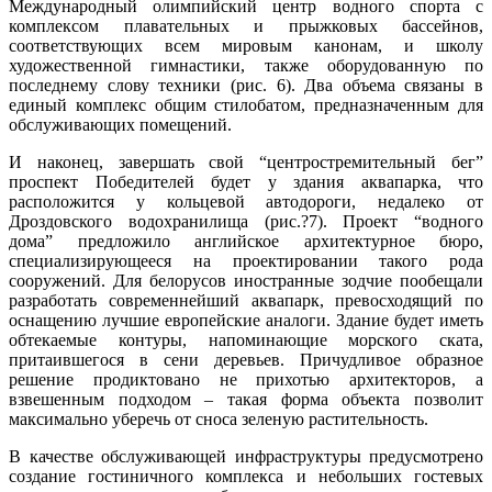
Международный олимпийский центр водного спорта с
комплексом плавательных и прыжковых бассейнов,
соответствующих всем мировым канонам, и школу
художественной гимнастики, также оборудованную по
последнему слову техники (рис. 6). Два объема связаны в
единый комплекс общим стилобатом, предназначенным для
обслуживающих помещений.
И наконец, завершать свой “центростремительный бег”
проспект Победителей будет у здания аквапарка, что
расположится у кольцевой автодороги, недалеко от
Дроздовского водохранилища (рис.?7). Проект “водного
дома” предложило английское архитектурное бюро,
специализирующееся на проектировании такого рода
сооружений. Для белорусов иностранные зодчие пообещали
разработать современнейший аквапарк, превосходящий по
оснащению лучшие европейские аналоги. Здание будет иметь
обтекаемые контуры, напоминающие морского ската,
притаившегося в сени деревьев. Причудливое образное
решение продиктовано не прихотью архитекторов, а
взвешенным подходом – такая форма объекта позволит
максимально уберечь от сноса зеленую растительность.
В качестве обслуживающей инфраструктуры предусмотрено
создание гостиничного комплекса и небольших гостевых