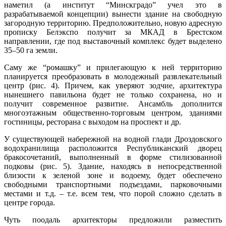
наметил (а институт “Минскградо” учел это в
разрабатываемой концепции) вынести здание на свободную
загородную территорию. Предположительно, новую адресную
прописку Белэкспо получит за МКАД в Брестском
направлении, где под выставочный комплекс будет выделено
35–50 га земли.
Саму же “ромашку” и прилегающую к ней территорию
планируется преобразовать в молодежный развлекательный
центр (рис. 4). Причем, как уверяют зодчие, архитектура
нынешнего павильона будет не только сохранена, но и
получит современное развитие. Ансамбль дополнится
многоэтажным общественно-торговым центром, зданиями
гостиницы, ресторана с выходом на проспект и др.
У существующей набережной на водной глади Дроздовского
водохранилища расположится Республиканский дворец
бракосочетаний, выполненный в форме стилизованной
подковы (рис. 5). Здание, находясь в непосредственной
близости к зеленой зоне и водоему, будет обеспечено
свободными транспортными подъездами, парковочными
местами и т.д. – т.е. всем тем, что порой сложно сделать в
центре города.
Чуть поодаль архитекторы предложили разместить