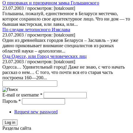
О призраках и призрачном замка Гольшанского
23.07.2003 / просмотров: [totalcount]
Гольшаны, пожалуй, единственное в Беларуси местечко,
которое сохранило свое архитектурное лицо. Что ни дом — то
бывшая мастерская, или лавка, или...
По следам летописного Изяслава
23.07.2003 / просмотров: [totalcount]
Один из древнейших городов Беларуси – Заславль – уже
давно приковывает внимание специалистов из разных
областей науки – археологии...
Ода Одессе, или Город человеческих лиц
23.07.2003 / просмотров: [totalcount]
Одесса… Удивительный город! Даже не знаю, с чего начать
рассказ о нем… С того, что почти вся его старая часть
построена 160—200...
E-mail or username
*
Пароль
*
Request new password
Log in
Разделы сайта