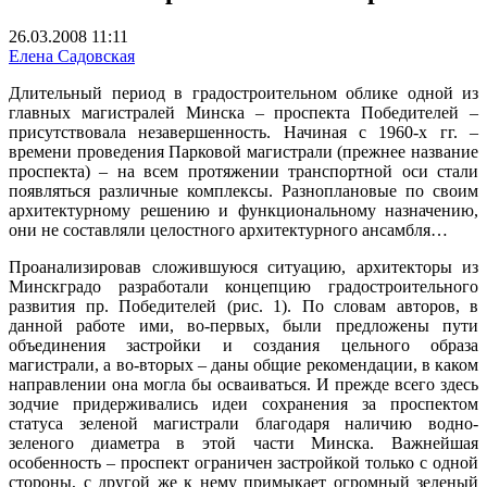
26.03.2008 11:11
Елена Садовская
Длительный период в градостроительном облике одной из
главных магистралей Минска – проспекта Победителей –
присутствовала незавершенность. Начиная с 1960-х гг. –
времени проведения Парковой магистрали (прежнее название
проспекта) – на всем протяжении транспортной оси стали
появляться различные комплексы. Разноплановые по своим
архитектурному решению и функциональному назначению,
они не составляли целостного архитектурного ансамбля…
Проанализировав сложившуюся ситуацию, архитекторы из
Минскградо разработали концепцию градостроительного
развития пр. Победителей (рис. 1). По словам авторов, в
данной работе ими, во-первых, были предложены пути
объединения застройки и создания цельного образа
магистрали, а во-вторых – даны общие рекомендации, в каком
направлении она могла бы осваиваться. И прежде всего здесь
зодчие придерживались идеи сохранения за проспектом
статуса зеленой магистрали благодаря наличию водно-
зеленого диаметра в этой части Минска. Важнейшая
особенность – проспект ограничен застройкой только с одной
стороны, с другой же к нему примыкает огромный зеленый