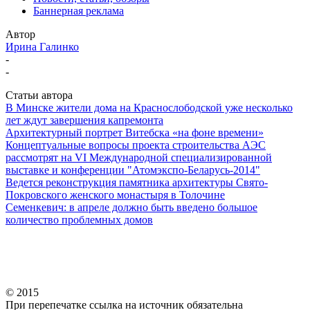
Баннерная реклама
Автор
Ирина Галинко
-
-
Статьи автора
В Минске жители дома на Краснослободской уже несколько
лет ждут завершения капремонта
Архитектурный портрет Витебска «на фоне времени»
Концептуальные вопросы проекта строительства АЭС
рассмотрят на VI Международной специализированной
выставке и конференции "Атомэкспо-Беларусь-2014"
Ведется реконструкция памятника архитектуры Свято-
Покровского женского монастыря в Толочине
Семенкевич: в апреле должно быть введено большое
количество проблемных домов
© 2015
При перепечатке ссылка на источник обязательна