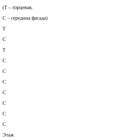
(Т – торцевая,
С – середина фасада)
Т
С
Т
С
С
С
С
С
С
С
Этаж