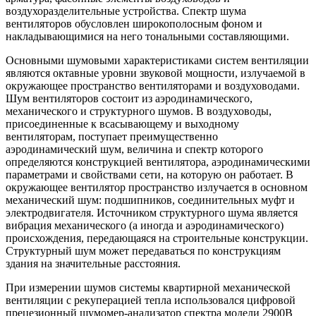
воздухоразделительные устройства. Спектр шума
вентиляторов обусловлен широкополосным фоном и
накладывающимися на него тональными составляющими.
Основными шумовыми характеристиками систем вентиляции
являются октавные уровни звуковой мощности, излучаемой в
окружающее пространство вентиляторами и воздуховодами.
Шум вентиляторов состоит из аэродинамического,
механического и структурного шумов. В воздуховоды,
присоединенные к всасывающему и выходному
вентиляторам, поступает преимущественно
аэродинамический шум, величина и спектр которого
определяются конструкцией вентилятора, аэродинамическими
параметрами и свойствами сети, на которую он работает. В
окружающее вентилятор пространство излучается в основном
механический шум: подшипников, соединительных муфт и
электродвигателя. Источником структурного шума является
вибрация механического (а иногда и аэродинамического)
происхождения, передающаяся на строительные конструкции.
Структурный шум может передаваться по конструкциям
здания на значительные расстояния.
При измерении шумов системы квартирной механической
вентиляции с рекуперацией тепла использовался цифровой
прецезионный шумомер-анализатор спектра модели 2900В