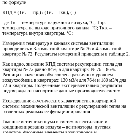
по формуле
КПД = (Тн. – Тпр.) / (Тн. – Ткв.), (1)
где Тн. – температура наружного воздуха, °С; Тпр. –
температура на выходе приточного канала, °С; Ткв. –
температура внутри квартиры, °С;
Измерения температур в каналах системы вентиляции
проводились в 3-комнатной квартире № 76 и 4-комнатной
квартире № 72. Результаты измерений приведены в таблице 2.
Как видно, значение КПД системы рекуперации тепла для
квартиры № 72 равно 84%, а для квартиры № 76 – 86%.
Разница в значениях обусловлена различным уровнем
воздухообмена в квартирах: 130 м3/ч для 76-й и 180 м3/ч для
72-й квартиры. Полученные экспериментально результаты
подтверждают паспортные данные производителя систем.
Исследование акустических характеристик квартирной
системы механической вентиляции с рекуперацией тепла на
различных режимах ее функционирования
Главные источники шума в системах вентиляции и
кондиционирования воздуха – вентиляторы, путевая
арматура, фасонные элементы воздуховодов и