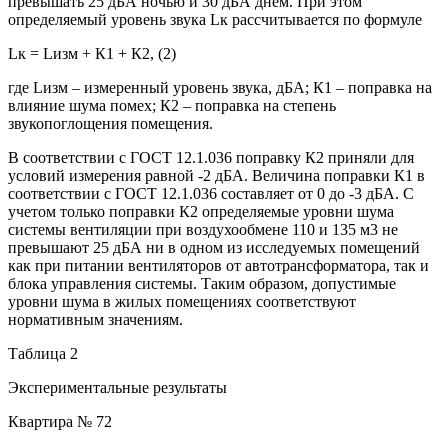
превышать 25 дБА ночью и 30 дБА днем. При этом
определяемый уровень звука Lк рассчитывается по формуле
Lк = Lизм + К1 + К2, (2)
где Lизм – измеренный уровень звука, дБА; К1 – поправка на
влияние шума помех; К2 – поправка на степень
звукопоглощения помещения.
В соответствии с ГОСТ 12.1.036 поправку К2 приняли для
условий измерения равной -2 дБА. Величина поправки К1 в
соответствии с ГОСТ 12.1.036 составляет от 0 до -3 дБА. С
учетом только поправки К2 определяемые уровни шума
системы вентиляции при воздухообмене 110 и 135 м3 не
превышают 25 дБА ни в одном из исследуемых помещений
как при питании вентиляторов от автотрансформатора, так и
блока управления системы. Таким образом, допустимые
уровни шума в жилых помещениях соответствуют
нормативным значениям.
Таблица 2
Экспериментальные результаты
Квартира № 72