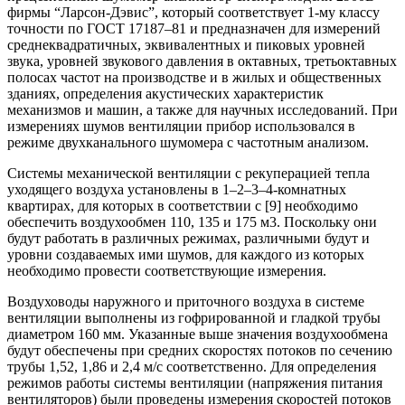
фирмы “Ларсон-Дэвис”, который соответствует 1-му классу
точности по ГОСТ 17187–81 и предназначен для измерений
среднеквадратичных, эквивалентных и пиковых уровней
звука, уровней звукового давления в октавных, третьоктавных
полосах частот на производстве и в жилых и общественных
зданиях, определения акустических характеристик
механизмов и машин, а также для научных исследований. При
измерениях шумов вентиляции прибор использовался в
режиме двухканального шумомера с частотным анализом.
Системы механической вентиляции с рекуперацией тепла
уходящего воздуха установлены в 1–2–3–4-комнатных
квартирах, для которых в соответствии с [9] необходимо
обеспечить воздухообмен 110, 135 и 175 м3. Поскольку они
будут работать в различных режимах, различными будут и
уровни создаваемых ими шумов, для каждого из которых
необходимо провести соответствующие измерения.
Воздуховоды наружного и приточного воздуха в системе
вентиляции выполнены из гофрированной и гладкой трубы
диаметром 160 мм. Указанные выше значения воздухообмена
будут обеспечены при средних скоростях потоков по сечению
трубы 1,52, 1,86 и 2,4 м/с соответственно. Для определения
режимов работы системы вентиляции (напряжения питания
вентиляторов) были проведены измерения скоростей потоков