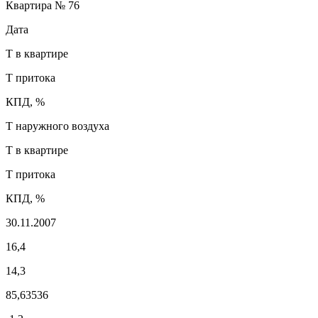
Квартира № 76
Дата
T в квартире
T притока
КПД, %
T наружного воздуха
T в квартире
T притока
КПД, %
30.11.2007
16,4
14,3
85,63536