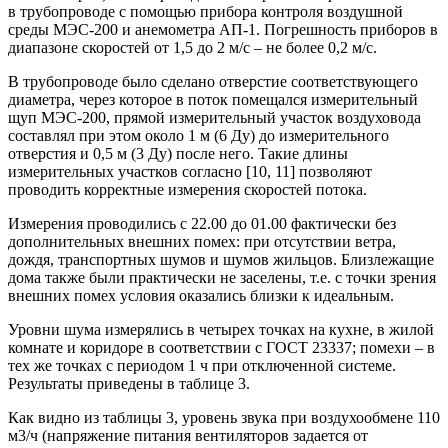
в трубопроводе с помощью прибора контроля воздушной
среды МЭС-200 и анемометра АП-1. Погрешность приборов в
диапазоне скоростей от 1,5 до 2 м/с – не более 0,2 м/с.
В трубопроводе было сделано отверстие соответствующего
диаметра, через которое в поток помещался измерительный
щуп МЭС-200, прямой измерительный участок воздуховода
составлял при этом около 1 м (6 Ду) до измерительного
отверстия и 0,5 м (3 Ду) после него. Такие длины
измерительных участков согласно [10, 11] позволяют
проводить корректные измерения скоростей потока.
Измерения проводились с 22.00 до 01.00 фактически без
дополнительных внешних помех: при отсутствии ветра,
дождя, транспортных шумов и шумов жильцов. Близлежащие
дома также были практически не заселены, т.е. с точки зрения
внешних помех условия оказались близки к идеальным.
Уровни шума измерялись в четырех точках на кухне, в жилой
комнате и коридоре в соответствии с ГОСТ 23337; помехи – в
тех же точках с периодом 1 ч при отключенной системе.
Результаты приведены в таблице 3.
Как видно из таблицы 3, уровень звука при воздухообмене 110
м3/ч (напряжение питания вентиляторов задается от