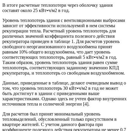
В итоге расчетные теплопотери через оболочку здания
составят около 25 кВт•ч/м2 в год.
Уровень теплопотерь здания с вентиляционными выбросами
зависит от эффективности используемой в нем системы
рекуперации тепла. Расчетный уровень теплопотерь для
различных значений коэффициента полезного действия
рекуператора приведен в таблице 1. Для расчетов уровень
свободного неорганизованного воздухообмена принят
равным 10% общего воздухообмена, что дает уровень
соответствующих теплопотерь, равный 5 кВт•ч/м2 в год.
Таким образом, уровень теплопотерь здания равен сумме
теплопотерь, соответствующих заданному значению КПД
рекуператора, и теплопотерь со свободным воздухообменом.
Данные, приведенные в таблице, делают очевидным вывод о
том, что уровень теплопотерь 30 кВт•ч/м2 в год не может
быть достигнут в здании с приведенными выше
характеристиками. Однако здесь не учтен фактор внутренних
источников тепла и солнечной энергии [4].
Для расчетов был принят минимальный уровень
тепловыделений, обусловленный только присутствием в
квартире жителей. С учетом данного фактора при
коэффициенте полезного действия рекуператора не менее 0,7