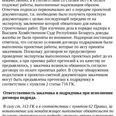
некачественно, а в соответствии со статьей 665 ГК оплате
подлежат работы, выполненные надлежащим образом.
Ответчик подписал первоначально акт о передаче проектной
документации, т.к. необходимо было получить проектную
документацию с целью последующей передачи ее на
экспертизу, заключение которой обязательно для начала
строительных работ. При изучении дела в порядке надзора в
Высшем Хозяйственном Суде Республики Беларусь доводы
жалобы не были приняты во внимание. Надзорная инстанция
отметила, что согласно условиям договора подрядчиком были
выполнены проектные работы, которые по акту приняты
заказчиком. Поскольку договором не предусмотрено
проведение экспертизы выполненных проектных работ до их
приемки, а при приемке работ претензий к их качеству не
предъявлялось, у заказчика возникла обязанность согласно
договору по оплате принятых работ. В случае обнаружения
недостатков в проектно-сметной документации заказчиком
могут быть предъявлены претензии к подрядчику в
соответствии с пунктом 2 статьи 716 ГК.
Ответственность заказчика и подрядчика при исполнении
договора подряда.
В силу ст. 313 ГК и в соответствии с пунктом 62 Правил, за
невыполнение или ненадлежащее выполнение обязательств по
договору строительного подряда стороны вправе установить