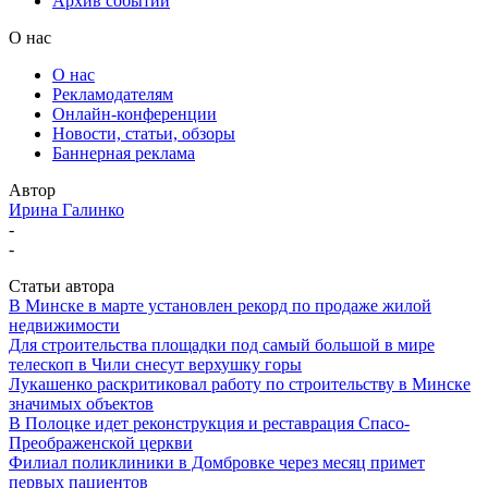
Архив событий
О нас
О нас
Рекламодателям
Онлайн-конференции
Новости, статьи, обзоры
Баннерная реклама
Автор
Ирина Галинко
-
-
Статьи автора
В Минске в марте установлен рекорд по продаже жилой
недвижимости
Для строительства площадки под самый большой в мире
телескоп в Чили снесут верхушку горы
Лукашенко раскритиковал работу по строительству в Минске
значимых объектов
В Полоцке идет реконструкция и реставрация Спасо-
Преображенской церкви
Филиал поликлиники в Домбровке через месяц примет
первых пациентов