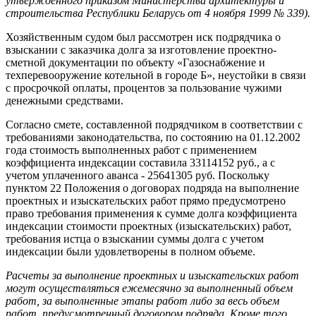
утвержденного приказом Министерства архитектуры и
строительства Республики Беларусь от 4 ноября 1999 № 339).
Хозяйственным судом был рассмотрен иск подрядчика о
взыскании с заказчика долга за изготовление проектно-
сметной документации по объекту «Газоснабжение и
техперевооружение котельной в городе Б», неустойки в связи
с просрочкой оплаты, процентов за пользование чужими
денежными средствами.
Согласно смете, составленной подрядчиком в соответствии с
требованиями законодательства, по состоянию на 01.12.2002
года стоимость выполненных работ с применением
коэффициента индексации составила 33114152 руб., а с
учетом уплаченного аванса - 25641305 руб. Поскольку
пунктом 22 Положения о договорах подряда на выполнение
проектных и изыскательских работ прямо предусмотрено
право требования применения к сумме долга коэффициента
индексации стоимости проектных (изыскательских) работ,
требования истца о взыскании суммы долга с учетом
индексации были удовлетворены в полном объеме.
Расчеты за выполнение проектных и изыскательских работ
могут осуществляться ежемесячно за выполненный объем
работ, за выполненные этапы работ либо за весь объем
работ, предусмотренный договором подряда. Кроме того,