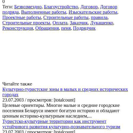
0
Теги:
Безвозмездно
,
Благоустройство
,
Договор
,
Договор
подряда
,
Выполненные работы
,
Изыскательские работы
,
Проектные работы
,
Строительные работы
,
правила
,
Строительные проекты
,
Оплата
,
Заказчик
,
Лукашенко
,
Реконструкция
,
Обращения
,
пеня
,
Подрядчик
Читайте также
Культурно-туристские зоны в малых и средних исторических
городах
23.07.2003 / просмотров: [totalcount]
Целевые ориентиры. Многие малые и средние городские
поселения Беларуси имеют богатую историю и обладают
ценным историко-культурным наследием,...
Туристско-культурные территории как инструмент
устойчивого развития культурно-познавательного туризм
23.07.2003 / просмотров: [totalcount]