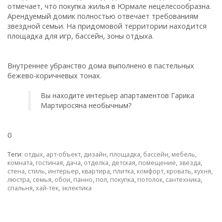
отмечает, что покупка жилья в Юрмале нецелесообразна.
Арендуемый домик полностью отвечает требованиям
звездной семьи. На придомовой территории находится
площадка для игр, бассейн, зоны отдыха.
Внутреннее убранство дома выполнено в пастельных
бежево-коричневых тонах.
Вы находите интерьер апартаментов Гарика
Мартиросяна необычным?
0
Теги:
отдых
,
арт-объект
,
дизайн
,
площадка
,
бассейн
,
мебель
,
комната
,
гостиная
,
дача
,
отделка
,
детская
,
помещение
,
звезда
,
стена
,
стиль
,
интерьер
,
квартира
,
плитка
,
комфорт
,
кровать
,
кухня
,
люстра
,
семья
,
обои
,
панно
,
пол
,
покупка
,
потолок
,
сантехника
,
спальня
,
хай-тек
,
эклектика