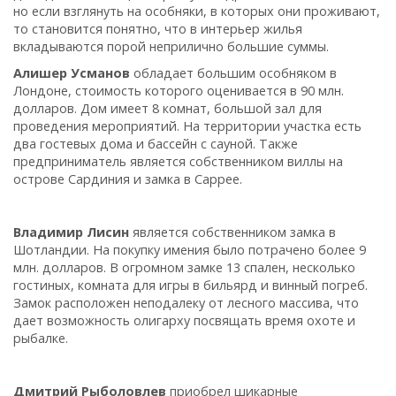
но если взглянуть на особняки, в которых они проживают,
то становится понятно, что в интерьер жилья
вкладываются порой неприлично большие суммы.
Алишер Усманов
обладает большим особняком в
Лондоне, стоимость которого оценивается в 90 млн.
долларов. Дом имеет 8 комнат, большой зал для
проведения мероприятий. На территории участка есть
два гостевых дома и бассейн с сауной. Также
предприниматель является собственником виллы на
острове Сардиния и замка в Саррее.
Владимир Лисин
является собственником замка в
Шотландии. На покупку имения было потрачено более 9
млн. долларов. В огромном замке 13 спален, несколько
гостиных, комната для игры в бильярд и винный погреб.
Замок расположен неподалеку от лесного массива, что
дает возможность олигарху посвящать время охоте и
рыбалке.
Дмитрий Рыболовлев
приобрел шикарные