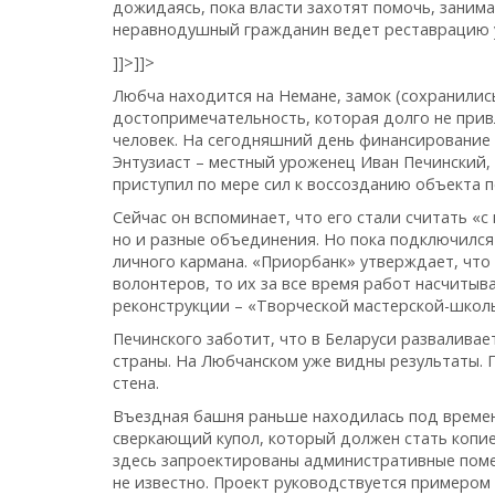
дожидаясь, пока власти захотят помочь, занима
неравнодушный гражданин ведет реставрацию у
]]>
]]>
Любча находится на Немане, замок (сохранились
достопримечательность, которая долго не прив
человек. На сегодняшний день финансирование
Энтузиаст – местный уроженец Иван Печинский, 
приступил по мере сил к воссозданию объекта п
Сейчас он вспоминает, что его стали считать «
но и разные объединения. Но пока подключился
личного кармана. «Приорбанк» утверждает, что 
волонтеров, то их за все время работ насчитыва
реконструкции – «Творческой мастерской-школ
Печинского заботит, что в Беларуси разваливае
страны. На Любчанском уже видны результаты. 
стена.
Въездная башня раньше находилась под временн
сверкающий купол, который должен стать копией
здесь запроектированы административные помещ
не известно. Проект руководствуется примером 