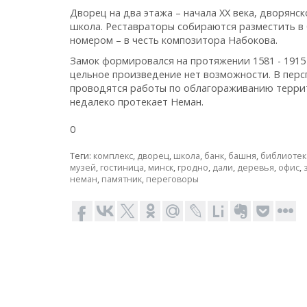
Дворец на два этажа – начала XX века, дворянс
школа. Реставраторы собираются разместить в 
номером – в честь композитора Набокова.
Замок формировался на протяжении 1581 - 1915 
цельное произведение нет возможности. В перс
проводятся работы по облагораживанию террит
недалеко протекает Неман.
0
Теги:
комплекс
,
дворец
,
школа
,
банк
,
башня
,
библиотек
музей
,
гостиница
,
минск
,
гродно
,
дали
,
деревья
,
офис
,
неман
,
памятник
,
переговоры