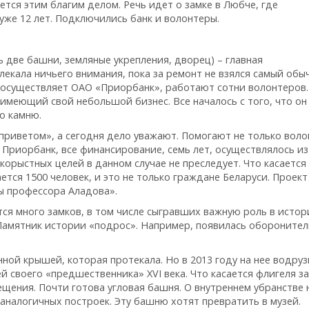
ется этим благим делом. Речь идет о замке в Любче, где
же 12 лет. Подключились банк и волонтеры.
 две башни, земляные укрепления, дворец) – главная
лекала ничьего внимания, пока за ремонт не взялся самый обы
 осуществляет ОАО «Приорбанк», работают сотни волонтеров.
имеющий свой небольшой бизнес. Все началось с того, что он
о камню.
с приветом», а сегодня дело уважают. Помогают не только воло
 Приорбанк, все финансирование, семь лет, осуществлялось из
корыстных целей в данном случае не преследует. Что касается
ется 1500 человек, и это не только граждане Беларуси. Проект
ы профессора Аладова».
тся много замков, в том числе сыгравших важную роль в истор
Памятник истории «подрос». Например, появилась оборонител
ой крышей, которая протекала. Но в 2013 году на нее водру
 своего «предшественника» XVI века. Что касается флигеля за
ения. Почти готова угловая башня. О внутреннем убранстве 
аналогичных построек. Эту башню хотят превратить в музей.