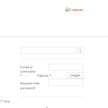
E-mail or
username
log in
Пароль
*
*
Request new
password
"? Это