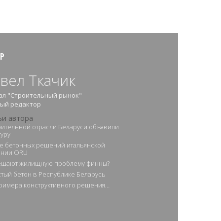
Р
вел Ткачик
ал "Строительный рынок"
ный редактор
ьи автора
оительной отрасли Беларуси объявили
туру
е бетонных решений итальянской
ании ОRU
ешают жилищную проблему финны?
тый бетон в Республике Беларусь
римера конструктивного решения…