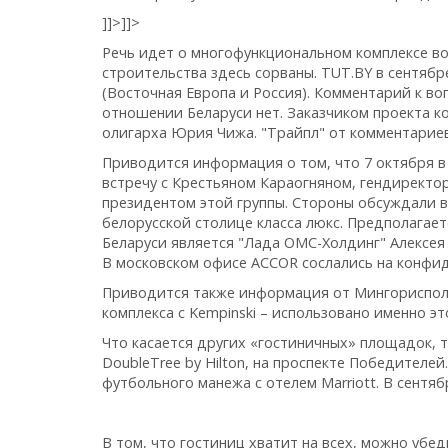
]]>
]]>
Речь идет о многофункциональном комплексе во
строительства здесь сорваны. TUT.BY в сентябр
(Восточная Европа и Россия). Комментарий к в
отношении Беларуси нет. Заказчиком проекта ко
олигарха Юрия Чижа. "Трайпл" от комментариев
Приводится информация о том, что 7 октября 
встречу с Крестьяном Караогняном, гендиректо
президентом этой группы. Стороны обсуждали в
белорусской столице класса люкс. Предполагаетс
Беларуси является "Лада ОМС-Холдинг" Алексея 
В московском офисе ACCOR сослались на конфид
Приводится также информация от Мингорисполко
комплекса с Kempinski – использовано именно эт
Что касается других «гостиничных» площадок, т
DoubleTree by Hilton, на проспекте Победителе
футбольного манежа с отелем Marriott. В сентя
В том, что гостиниц хватит на всех, можно убед