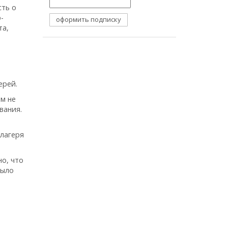
сть о
-
та,
ерей.
ем не
вания.
 лагеря
но, что
Было