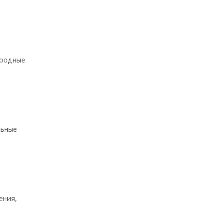
 родные
льные
ения,