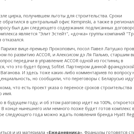
зле цирка, получившем льготы для строительства. Сроки
е обратился в центральный офис Kempinski, а также в региона
опросу был дан следующего содержания: подписанных договор
мплекса является "Элит Эстейт", «дочка» группы компаний "Тр
 отказался.
в Париже вице-премьер Прокопович, посол Павел Латушко про
ром по развитию ACCOR, и Алексисом дэ Ля Пальмэ, старшим в
опрос передачи в управление ACCOR одной из гостиниц в
я, что это будет брэнд Sofitel. Партнером данной французской
Ваганова. И здесь тоже каких-либо комментариев по вопросу н
енциальность, но сообщили, что переговоры с Беларусью иду
ма, что есть проект указа о переносе сроков строительства
о имя.
о в будущем году, и об этом разговор идет на 100%, откроетс
й. В конце нынешнего или немного позже будет готов комплекс 
бре следующего года можно ждать появления бренда Hyatt Reg
иться и из материала «
Ежедневника
». Французы готовятся ст