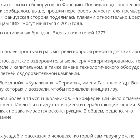
ов итог визита белорусов во Францию. Появилась договоренно
ак сообщалось выше, прошли переговоры заместителя премьер
 Французская сторона поделилась планами относительно Брес
ам ”IBIS“ могут начаться с 2015 года.
и гостиничных брендов. Здесь этих отелей 1277.
о более простым и рассмотрели вопросы ремонта детских лаг
тство, детские оздоровительные лагеря модернизировались, т
исле и капитальном, а также замене технологического оборудо
 летней оздоровительной кампании.
вездный», «Купалинка», «Теремок», имени Гастелло и др. Все
ву которых и воззвали, чтобы проявляли инициативу.
пили более 34 тысяч школьников. На конференции было отмече
я мест. Имеются в виду строящиеся и неработающие здания. 
икак не заканчивается реконструкция. В общем, решено, что
вание.
 усадеб и рассказал о человеке, который сам «вручную», не