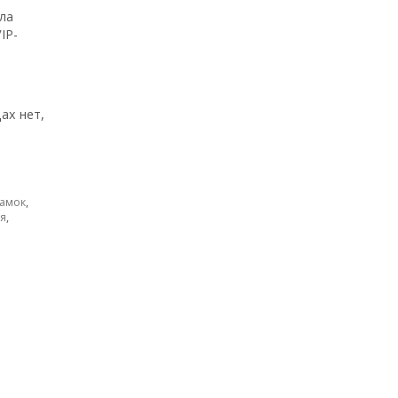
ла
IP-
ах нет,
амок
,
я
,