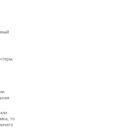
чный
нтеры,
ии
ьная
зили
мка, то
ничего