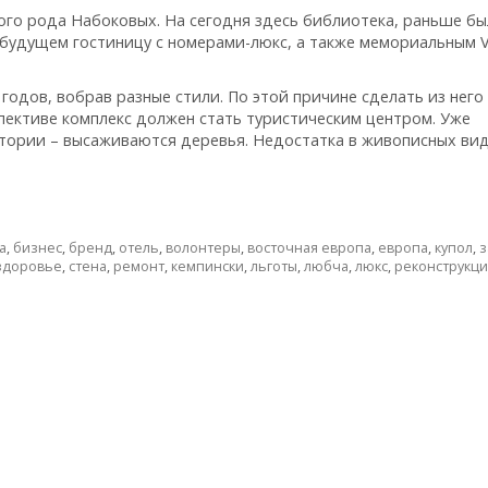
кого рода Набоковых. На сегодня здесь библиотека, раньше бы
будущем гостиницу с номерами-люкс, а также мемориальным V
годов, вобрав разные стили. По этой причине сделать из него
пективе комплекс должен стать туристическим центром. Уже
ории – высаживаются деревья. Недостатка в живописных вид
а
,
бизнес
,
бренд
,
отель
,
волонтеры
,
восточная европа
,
европа
,
купол
,
з
здоровье
,
стена
,
ремонт
,
кемпински
,
льготы
,
любча
,
люкс
,
реконструкци