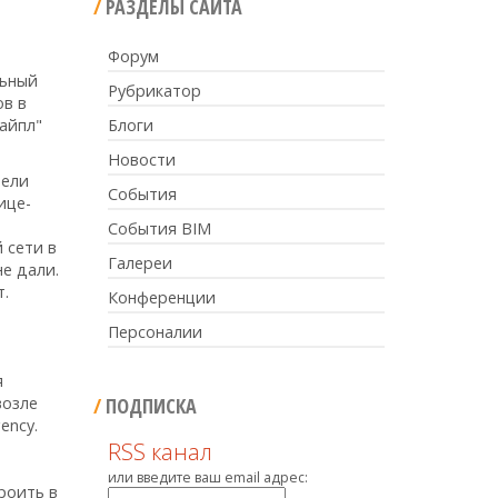
РАЗДЕЛЫ САЙТА
Форум
льный
Рубрикатор
ов в
айпл"
Блоги
Новости
вели
События
ице-
События BIM
 сети в
Галереи
е дали.
т.
Конференции
Персоналии
я
возле
ПОДПИСКА
ency.
RSS канал
или введите ваш email адрес:
роить в