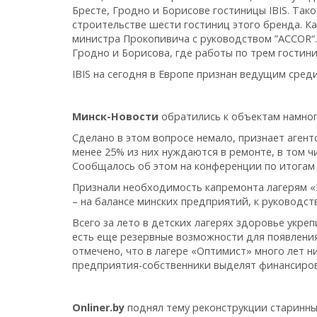
Бресте, Гродно и Борисове гостиницы IBIS. Так
строительстве шести гостиниц этого бренда. К
министра Прокопивича с руководством ”ACCOR“.
Гродно и Борисова, где работы по трем гостиниц
IBIS на сегодня в Европе признан ведущим сред
Минск-Новости
обратились к объектам намног
Сделано в этом вопросе немало, признает аген
менее 25% из них нуждаются в ремонте, в том ч
Сообщалось об этом на конференции по итогам
Признали необходимость капремонта лагерям «З
– на балансе минских предприятий, к руководст
Всего за лето в детских лагерях здоровье укре
есть еще резервные возможности для появлени
отмечено, что в лагере «Оптимист» много лет н
предприятия-собственники выделят финансиро
Оnliner.by
поднял тему реконструкции старинных