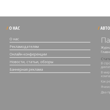
О НАС
АВТО
Па
О нас
Рекламодателям
Журн
Глав
Онлайн-конференции
Стат
Новости, статьи, обзоры
В стр
дикта
Баннерная реклама
В мир
комп
Как р
Ячеис
Два п