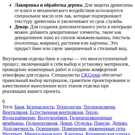
Лакировка и обработка дерева.
Для защиты древесины
от влаги и механического воздействия используется
специальное масло или лак, которые подчеркивают
текстуру древесины и увеличивают ее срок службы.
Декор.
Для создания дополнительного уюта в интерьере
можно добавить декоративные элементы, такие как
декоративное пано из спилов можжевельника, текстиль
(полотенца, коврики), растения или картины. Это
придаст бане или сауне завершенный и стильный вид.
Внутренняя отделка бани и сауны — это многоступенчатый
процесс, включающий в себя выбор и установку материалов,
проведение инженерных работ и создание комфортной
атмосферы для отдыха. Специалисты
CKGroup
обеспечат
правильный выбор материалов, грамотное проектирование и
качественное выполнение всех этапов отделки при
реалзиации вашего проекта.
0
Теги:
Баня
,
Безопасность
,
Технологии
,
Теплоизоляция
,
Вентиляция
,
Естественная вентиляция
,
Тепло
,
Водоснабжение
,
Воздухообмен
,
Гидроизоляционные
мембраны
,
Гидроизоляция
,
Декор
,
Отделка
,
Панели
,
Дерево
,
Долговечность
,
Освещение
,
Помещение
,
инженерные сети
,
Интерьер
,
Минеральная вата
,
Картины
,
Керамическая плитка
,