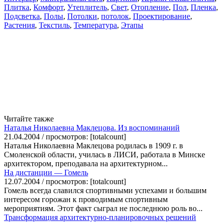
Плитка
,
Комфорт
,
Утеплитель
,
Свет
,
Отопление
,
Пол
,
Пленка
,
Подсветка
,
Полы
,
Потолки
,
потолок
,
Проектирование
,
Растения
,
Текстиль
,
Температура
,
Этапы
Читайте также
Наталья Николаевна Маклецова. Из воспоминаний
21.04.2004 / просмотров: [totalcount]
Наталья Николаевна Маклецова родилась в 1909 г. в
Смоленской области, училась в ЛИСИ, работала в Минске
архитектором, преподавала на архитектурном...
На дистанции — Гомель
12.07.2004 / просмотров: [totalcount]
Гомель всегда славился спортивными успехами и большим
интересом горожан к проводимым спортивным
мероприятиям. Этот факт сыграл не последнюю роль во...
Трансформация архитектурно-планировочных решений