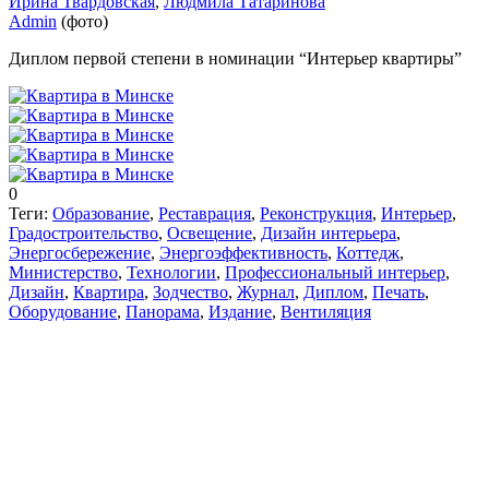
Ирина Твардовская
,
Людмила Татаринова
Admin
(фото)
Диплом первой степени в номинации “Интерьер квартиры”
0
Теги:
Образование
,
Реставрация
,
Реконструкция
,
Интерьер
,
Градостроительство
,
Освещение
,
Дизайн интерьера
,
Энергосбережение
,
Энергоэффективность
,
Коттедж
,
Министерство
,
Технологии
,
Профессиональный интерьер
,
Дизайн
,
Квартира
,
Зодчество
,
Журнал
,
Диплом
,
Печать
,
Оборудование
,
Панорама
,
Издание
,
Вентиляция