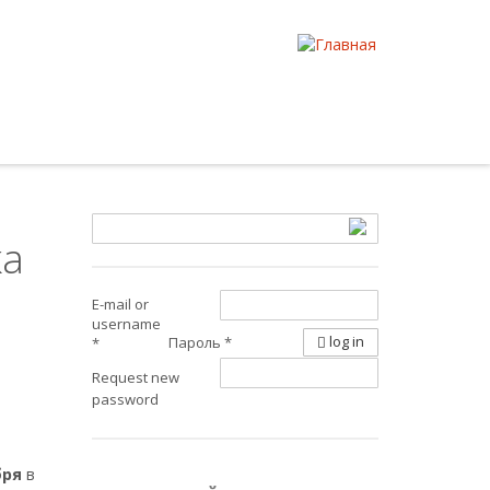
ка
E-mail or
username
log in
Пароль
*
*
Request new
password
бря
в