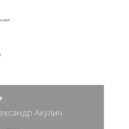
льные
х
Р
ександр Акулич