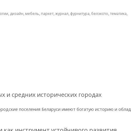
огии
,
дизайн
,
мебель
,
паркет
,
журнал
,
фурнитура
,
белэкспо
,
тематика
,
ых и средних исторических городах
ородские поселения Беларуси имеют богатую историю и обла
 как инструмент устойчивого развития