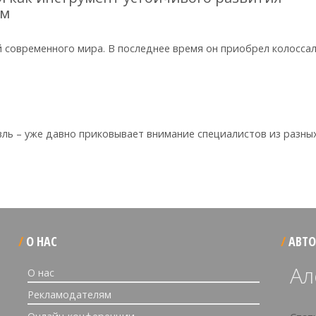
зм
 современного мира. В последнее время он приобрел колосса
ль – уже давно приковывает внимание специалистов из разны
О НАС
АВТО
Ал
О нас
Рекламодателям