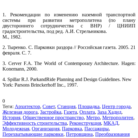
1. Рекомендации по изменению наземной транспортной
системы при развитии метрополитена (по плану
двустороннего сотрудничества с ВНР) / ЦНИИП
градостроительства, под ред. А.И. Стрельникова.
М., 1982.
2. Тыренко. С. Парковки раздора // Российская газета. 2005. 21
февраля. С. 7.
3. Cerver F.A. The World of Contemporary Architecture. Hagen:
Konemann, 2000.
4. Spillar R.J. ParkandRide Planning and Design Guidelines. New
York: Parsons Brinckerhoff Inc., 1997.
0
Теги:
Архитектор
,
Совет
,
Станция
,
Площадка
,
Центр города
,
Железная дорога
,
Застройка
,
Газета
,
Оплата
,
Заха Хадид
,
История
,
Общественное пространство
,
Метро
,
Метрополитен
,
Эффективность строительства
,
Реконструкция
,
МКАД
,
Молодежная
,
Организация
,
Парковка
,
Пассажиры
,
Перехватывающие парковки
,
Петровщина
,
Преобразования