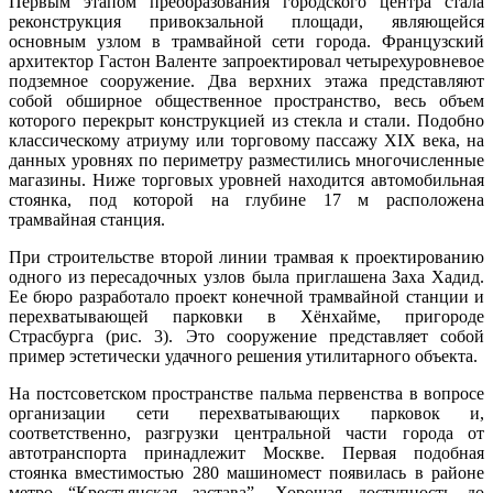
Первым этапом преобразования городского центра стала
реконструкция привокзальной площади, являющейся
основным узлом в трамвайной сети города. Французский
архитектор Гастон Валенте запроектировал четырехуровневое
подземное сооружение. Два верхних этажа представляют
собой обширное общественное пространство, весь объем
которого перекрыт конструкцией из стекла и стали. Подобно
классическому атриуму или торговому пассажу XIX века, на
данных уровнях по периметру разместились многочисленные
магазины. Ниже торговых уровней находится автомобильная
стоянка, под которой на глубине 17 м расположена
трамвайная станция.
При строительстве второй линии трамвая к проектированию
одного из пересадочных узлов была приглашена Заха Хадид.
Ее бюро разработало проект конечной трамвайной станции и
перехватывающей парковки в Хёнхайме, пригороде
Страсбурга (рис. 3). Это сооружение представляет собой
пример эстетически удачного решения утилитарного объекта.
На постсоветском пространстве пальма первенства в вопросе
организации сети перехватывающих парковок и,
соответственно, разгрузки центральной части города от
автотранспорта принадлежит Москве. Первая подобная
стоянка вместимостью 280 машиномест появилась в районе
метро “Крестьянская застава”. Хорошая доступность до