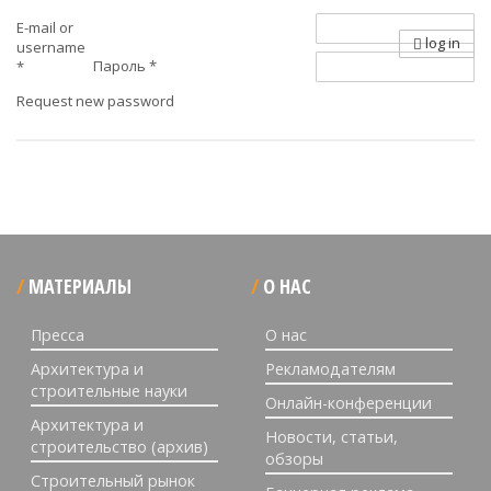
E-mail or
log in
username
Пароль
*
*
Request new password
МАТЕРИАЛЫ
О НАС
Пресса
О нас
Архитектура и
Рекламодателям
строительные науки
Онлайн-конференции
Архитектура и
Новости, статьи,
строительство (архив)
обзоры
Строительный рынок