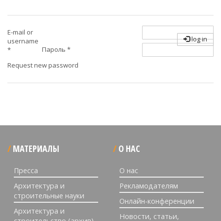
E-mail or
log in
username
Пароль
*
*
Request new password
МАТЕРИАЛЫ
О НАС
Пресса
О нас
Архитектура и
Рекламодателям
строительные науки
Онлайн-конференции
Архитектура и
Новости, статьи,
строительство (архив)