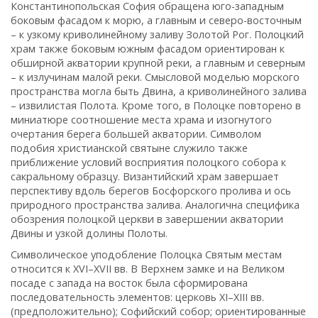
Константинопольская София обращена юго-западным
боковым фасадом к морю, а главным и северо-восточным
– к узкому криволинейному заливу Золотой Рог. Полоцкий
храм также боковым южным фасадом ориентирован к
обширной акватории крупной реки, а главным и северным
– к излучинам малой реки. Смысловой моделью морского
пространства могла быть Двина, а криволинейного залива
– извилистая Полота. Кроме того, в Полоцке повторено в
миниатюре соотношение места храма и изогнутого
очертания берега большей акватории. Символом
подобия христианской святыне служило также
приближение условий восприятия полоцкого собора к
сакральному образцу. Византийский храм завершает
перспективу вдоль берегов Босфорского пролива и ось
природного пространства залива. Аналогична специфика
обозрения полоцкой церкви в завершении акватории
Двины и узкой долины Полоты.
Символическое уподобление Полоцка Святым местам
относится к XVI–XVII вв. В Верхнем замке и на Великом
посаде с запада на восток была сформирована
последовательность элементов: церковь XI–XIII вв.
(предположительно); Софийский собор; ориентированные