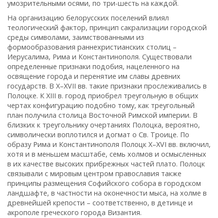
умозрительными осями, по три-шесть на каждой.
На организацию белорусских поселений влиял
теологический фактор, принцип сакрализации городской
среды символами, заимствованными из
формообразования раннехристианских столиц –
Иерусалима, Рима и Константинополя. Cуществовали
определенные признаки подобия, нацеленного на
освящение города и перенятие им славы древних
государств. В Х–XVII вв. такие признаки прослеживались в
Полоцке. К ХIII в. город приобрел треугольную в общих
чертах конфигурацию подобно тому, как треугольный
план получила столица Восточной Римской империи. В
близких к треугольнику очертаниях Полоцка, вероятно,
символически воплотился и догмат о Св. Троице. По
образу Рима и Константинополя Полоцк X–XVI вв. включил,
хотя и в меньшем масштабе, семь холмов и осмысленных
в их качестве высоких прибрежных частей плато. Полоцк
связывали с мировым центром православия также
принципы размещения Софийского собора в городском
ландшафте, в частности на оконечности мыса, на холме в
древнейшей крепости – соответственно, в детинце и
акрополе греческого города Византия.