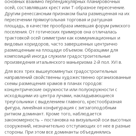
основных взаимно перпендикулярных планировочных
осей, составлявших крест или Т-образное пересечение.
Другим ренессансным признаком была размещенная на их
пересечении прямоугольная торговая и ратушная
площадь, в качестве прообраза имевшая форум римского
поселения. От готических примеров она отличалась
трактовкой осей симметрии как коммуникационных и
видовых коридоров, часто завершенных центрично
размещенным на площади объемом. Образцами для
композиций иногда служили градостроительные
произведения итальянского маньеризма 2-й пол. XVI в.
Для всех трех вышеупомянутых градостроительных
направлений свойственны художественно организованные
схемы размещения храмов в планах городов:
концентрические окружности или полуокружности с
исходящими из центра лучами, накладывающиеся
треугольники с выделением главного, крестообразная
фигура, линейная конфигурация с зигзагоподобным
ритмом доминант. Кроме того, наблюдается
закономерность – постановка на визуальной оси высотных
сооружений, незначительно отступающих от нее в разные
стороны. При этом все доминанты объединялись