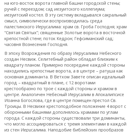
на юго-восток ворота главной башни городской стены;
ручей с переездом; сад иезуитского коллегиума;
иезуитский костел. В эту систему вкладывался сакральный
смысл, символически воспроизводилась среда
палестинского Иерусалима: храм св. Гроба Господня; храм
“Святая Святых”; священные Золотые ворота в восточной
крепостной стене; поток Кедрон; Гефсиманский сад;
часовня Вознесения Господня.
В эпоху Возрождения по образу Иерусалима Небесного
создан Несвиж. Селитебный район обладал близким к
квадрату планом. Примерно посередине каждой стороны
находились крепостные ворота, а в центре – ратуша как
основная доминанта. В Ветхом Завете описан идеальный
город – квадратный в плане, с 12 воротами
крестообразно по трое с каждой стороны и храмом в
центре. Аналогичен Небесный Иерусалим в Апокалипсисе
Иоанна Богослова, где в центре помещен престол Св.
Троицы. В Несвиже крестоподобное положение 4 ворот с
оборонными башнями дополнялось храмами по углам
города. С каждой стороны существовали три доминанты,
что могло ассоциироваться с тремя элементами в каждой
из стен Иерусалима. Наподобие библейских прообразов