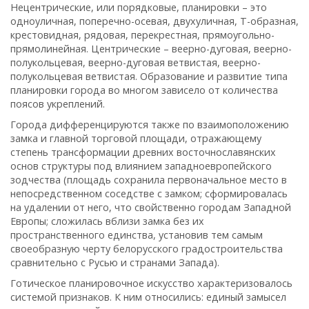
Нецентрические, или порядковые, планировки – это
одноуличная, поперечно-осевая, двухуличная, Т-образная,
крестовидная, рядовая, перекрестная, прямоугольно-
прямолинейная. Центрические – веерно-дуговая, веерно-
полукольцевая, веерно-дуговая ветвистая, веерно-
полукольцевая ветвистая. Образование и развитие типа
планировки города во многом зависело от количества
поясов укреплений.
Города дифференцируются также по взаимоположению
замка и главной торговой площади, отражающему
степень трансформации древних восточнославянских
основ структуры под влиянием западноевропейского
зодчества (площадь сохранила первоначальное место в
непосредственном соседстве с замком; сформировалась
на удалении от него, что свойственно городам Западной
Европы; сложилась вблизи замка без их
пространственного единства, установив тем самым
своеобразную черту белорусского градостроительства
сравнительно с Русью и странами Запада).
Готическое планировочное искусство характеризовалось
системой признаков. К ним относились: единый замысел