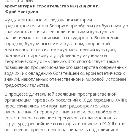
24.12.2010 14:49
Архитектура и строительство №7 (218) 2010 г.
Юрий Чантурия
Фундаментальные исследования истории
градостроительства Беларуси приобрели особую научную
значимость в связи с ее политическим и культурным
развитием как независимого государства. Возведение
городов, будучи высоким искусством, творческой
деятельностью в системе художественной культуры,
подлежит широкому и углубленному изучению и
теоретическому осмыслению. Это способствует также
повышению профессионального мастерства современных
зодчих, их овладению богатейшей сферой эстетических
знаний, накопленных отечественной и мировой историей
градостроительства.
В процессе длительной эволюции пространственной
организации городских поселений с IX до середины XVIII в.
прослеживались три крупных градостроительных
направления. К первому из них относилось свободное,
естественное сложение нерегулярных планировочных
структур, древнейшие из которых возникли в IX–XIII вв. и
постепенно, преемственно развивались под влиянием