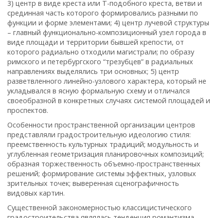
3) центр в виде креста или Т-подобного креста, ветви и
срединная часть которого формировались разными по
функции и форме элементами; 4) центр лучевой структуры
– главный функционально-композиционный узел города в
виде площади и территории бывшей крепости, от
которого радиально отходили магистрали; по образу
римского и петербургского “трезубцев” в радиальных
направлениях выделялись три основных; 5) центр
разветвленного линейно-узлового характера, который не
укладывался в ясную формальную схему и отличался
своеобразной в конкретных случаях системой площадей и
проспектов.
Особенности пространственной организации центров
представляли градостроительную идеологию стиля:
преемственность культурных традиций; модульность и
углубленная геометризация планировочных композиций;
образная торжественность объемно-пространственных
решений; формирование системы эффектных, узловых
зрительных точек; выверенная сценографичность
видовых картин.
Существенной закономерностью классицистического
градостроительства являлась тенденция романтизма,