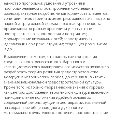
единство пропорций; удвоения и утроения в
пропорциональном строе; троичные комбинации;
разнохарактерное подобие; неповторяемость элементов;
сочетания симметрии и асимметрии; равновесие, часто по
парной и треугольной схемам; высотная уровневость;
организация по разным критериям узловых точек
пространственного построения и восприятия;
формирование визуальных осей; геометрическая
идеализация при реконструкции; тенденция романтизма
и др.
В заключение отметим, что раскрытие содержания
средневекового, ренессансного, барочного и
классицистического планировочного искусства позволило
разработать теорию развития градостроительства
Беларуси в исторический период до сер. XIX в., выявить
значение национальной градостроительной культуры.
Кроме того, историко-теоретические знания о городах
как центрах достижений европейской культуры включили
принципиальные положения идейной основы их
современной реконструкции и реставрации, нацеленной
на сохранение общенародного духовного и
материального культурного достояния, распространение