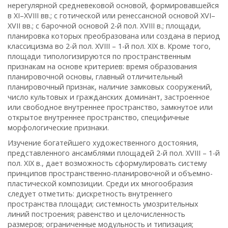
нерегулярной средневековой основой, формировавшейся
в XI–XVIII вв.; с готической или ренессансной основой XVI–
XVII вв.; с барочной основой 2-й пол. XVIII в.; площади,
планировка которых преобразована или создана в период
классицизма во 2-й пол. XVIII – 1-й пол. XIX в. Кроме того,
площади типологизируются по пространственным
признакам на основе критериев: время образования
планировочной основы, главный отличительный
планировочный признак, наличие замковых сооружений,
число культовых и гражданских доминант, застроенное
или свободное внутреннее пространство, замкнутое или
открытое внутреннее пространство, специфичные
морфологические признаки.
Изучение богатейшего художественного достояния,
представленного ансамблями площадей 2-й пол. XVIII – 1-й
пол. XIX в., дает возможность сформулировать систему
принципов пространственно-планировочной и объемно-
пластической композиции. Среди их многообразия
следует отметить: дискретность внутреннего
пространства площади; системность умозрительных
линий построения; равенство и целочисленность
размеров; ограниченные модульность и типизация;