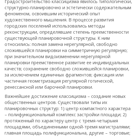
Градостроительство классицизма явилось типологически,
структурно-планировочно и эстетически содержательным
феноменом, освоившим исторический опыт
художественного мышления. В процессе развития
городских поселений использовались методы
реконструкции, определявшие степень преемственности
существующей планировочной структуры. К ним
относились: полная замена нерегулярной, свободно
сложившейся планировки на симметричную регулярную;
при значительном видоизменении нерегулярной
планировки преемственное развитие ее индивидуальных
качеств; сохранение свободно сложившейся планировки,
за исключением единичных фрагментов; фиксация или
частичная геометризация регулярной готической,
ренессансной или барочной планировки.
Важнейшее достижение классицизма – создание новых
общественных центров. Существовали типы их
планировочных структур: 1) центр компактного характера
– полифункциональный комплекс застройки площади; 2)
протяженный по характеру центр с тремя-четырьмя
площадями, объединенными одной-тремя магистралями;
главная площадь полифункциональна, другие – торговые;