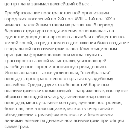
центр плана занимал важнейший объект.
Преобразование пространственной организации
городских поселений во 2-й пол. XVIII – 1-й пол. XIX в.
явилось важнейшим этапом их развития. В период
барокко структура города-имения основывалась на
единстве дворцово-паркового ансамбля с общественно-
жилой зоной, а средством его достижения было создание
генеральной оси симметрии плана. Композиционным
принципом формирования оси могла служить
трассировка главной магистрали, увязывающей
разобщенные город и дворянскую резиденцию.
Использовалась также удлиненная, “осеобразная”
площадь, пространственно открытая к усадебному
ансамблю. Среди других особенностей барочных
планиметрических композиций – напряженные, изогнутые
абрисы площадей и улиц; удлиненные кварталы и
площади; многоугольные контуры; лучевые построения;
большая, чем в классицизме, мягкость очертаний в
объединении с рельефом местности и береговыми
линиями; элементы динамичной асимметрии при общей
симметрии.