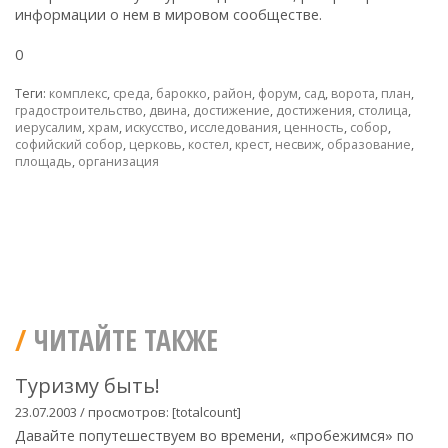
информации о нем в мировом сообществе.
0
Теги:
комплекс
,
среда
,
барокко
,
район
,
форум
,
сад
,
ворота
,
план
,
градостроительство
,
двина
,
достижение
,
достижения
,
столица
,
иерусалим
,
храм
,
искусство
,
исследования
,
ценность
,
собор
,
софийский собор
,
церковь
,
костел
,
крест
,
несвиж
,
образование
,
площадь
,
организация
ЧИТАЙТЕ ТАКЖЕ
Туризму быть!
23.07.2003 / просмотров: [totalcount]
Давайте попутешествуем во времени, «пробежимся» по