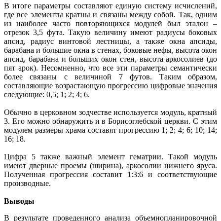
В итоге параметры составляют единую систему исчислений,
где все элементы кратны и связаны между собой. Так, одним
из наиболее часто повторяющихся модулей был эталон –
отрезок 3,5 фута. Такую величину имеют радиусы боковых
апсид, радиус винтовой лестницы, а также окна апсиды,
барабана и большие окна в стенах, боковые нефы, высота окон
апсид, барабана и больших окон стен, высота аркосолиев (до
пят арок). Несомненно, что все эти параметры семантически
более связаны с величиной 7 футов. Таким образом,
составляющие возрастающую прогрессию цифровые значения
следующие: 0,5; 1; 2; 4; 6.
Обычно в церковном зодчестве используется модуль, кратный
3. Его можно обнаружить и в Борисоглебской церкви. С этим
модулем размеры храма составят прогрессию 1; 2; 4; 6; 10; 14;
16; 18.
Цифра 5 также важный элемент гематрии. Такой модуль
имеют дверные проемы (ширина), аркосолии нижнего яруса.
Полученная прогрессия составит 1:3:6 и соответствующие
производные.
Выводы
В результате проведенного анализа объемно­планировочной