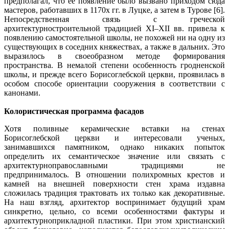
предполагал, что ее появление было вызвано приходом сюда
мастеров, работавших в 1170х гг. в Луцке, а затем в Турове [6].
Непосредственная связь с греческой
архитектурностроительной традицией XI–XII вв. привела к
появлению самостоятельной школы, не похожей ни на одну из
существующих в соседних княжествах, а также в дальних. Это
выразилось в своеобразном методе формирования
пространства. В немалой степени особенность гродненской
школы, и прежде всего Борисоглебской церкви, проявилась в
особом способе ориентации сооружения в соответствии с
канонами.
Колористическая программа фасадов
Хотя поливные керамические вставки на стенах
Борисоглебской церкви и интересовали ученых,
занимавшихся памятником, однако никаких попыток
определить их семантическое значение или связать с
архитектурноправославными традициями не
предпринималось. В отношении полихромных крестов и
камней на внешней поверхности стен храма издавна
сложилась традиция трактовать их только как декоративные.
На наш взгляд, архитектор воспринимает будущий храм
синкретно, цельно, со всеми особенностями фактуры и
архитектурноприкладной пластики. При этом христианский