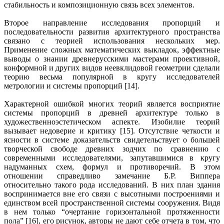
стабильность и композиционную связь всех элементов.
Второе направление исследования пропорций и
последовательности развития архитектурного пространства
связано с теорией использования нескольких мер.
Применение сложных математических выкладок, эффектные
выводы о знании древнерусскими мастерами проективной,
конформной и других видов неевклидовой геометрии сделали
теорию весьма популярной в кругу исследователей
метрологии и системы пропорций [14].
Характерной ошибкой многих теорий является восприятие
системы пропорций в древней архитектуре только в
художественно­эстетическом аспекте. Изобилие теорий
вызывает недоверие и критику [15]. Отсутствие четкости и
ясности в системе доказательств свидетельствует о большей
творческой свободе древних зодчих по сравнению с
современными исследователями, запутавшимися в кругу
надуманных схем, формул и противоречий. В этом
отношении справедливо замечание Б.Р. Виппера
относительно такого рода исследований. В них план здания
воспринимается вне его связи с высотными построениями и
единством всей пространственной системы сооружения. Видя
в нем только “очертание горизонтальной протяженности
пола” [16], его рисунок, авторы не дают себе отчета в том, что