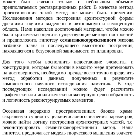
может быть связана только с небольшим объемом
предполагаемых реставрационных работ. В качестве метода
проектирования такой метод не может быть применим.
Исследования методов построения архитектурной формы
древними зодчими выделены в автономную и самоценную
область. Нами накоплен достаточный материал, чтобы можно
было критически оценить существующие методы построений
и предположить гипотезу
семантико­коррективного метода
разбивки плана и последующего высотного построения,
находящегося в безусловной зависимости от планировки.
Для того чтобы восполнить недостающие элементы и
конструкции, которые бы могли в какой­то мере претендовать
на достоверность, необходимо прежде всего точно определить
метод обработки данных, полученных в результате
комплексного научного исследования памятника. В ходе
последующих исследований можно будет рассчитать
графически или аналитически инженерную целесообразность
и логичность рекон­струируемых элементов.
Осознавая иерархию пространственных блоков храма,
сакральную сущность цельночислового значения параметров,
можно найти логику построения архитектурных частей, т.е.
реконструировать семантико­коррективный метод. Наша
гипотеза предполагает модель творческого мышления зодчего,