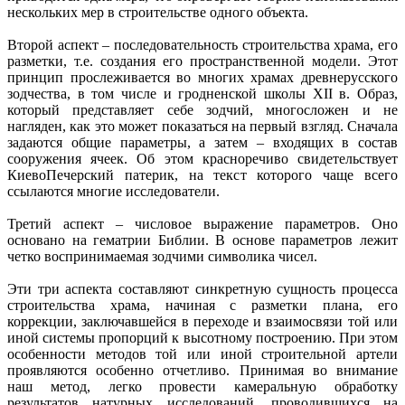
нескольких мер в строительстве одного объекта.
Второй аспект – последовательность строительства храма, его
разметки, т.е. создания его пространственной модели. Этот
принцип прослеживается во многих храмах древнерусского
зодчества, в том числе и гродненской школы XII в. Образ,
который представляет себе зодчий, многосложен и не
нагляден, как это может показаться на первый взгляд. Сначала
задаются общие параметры, а затем – входящих в состав
сооружения ячеек. Об этом красноречиво свидетельствует
КиевоПечерский патерик, на текст которого чаще всего
ссылаются многие исследователи.
Третий аспект – числовое выражение параметров. Оно
основано на гематрии Библии. В основе параметров лежит
четко воспринимаемая зодчими символика чисел.
Эти три аспекта составляют синкретную сущность процесса
строительства храма, начиная с разметки плана, его
коррекции, заключавшейся в переходе и взаимосвязи той или
иной системы пропорций к высотному построению. При этом
особенности методов той или иной строительной артели
проявляются особенно отчетливо. Принимая во внимание
наш метод, легко провести камеральную обработку
результатов натурных исследований, проводившихся на