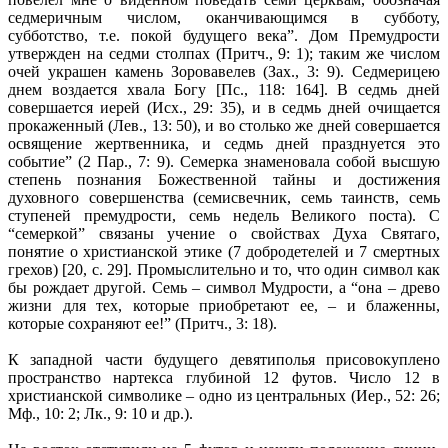
седмеричным числом, оканчивающимся в субботу,
субботство, т.е. покой будущего века”. Дом Премудрости
утвержден на седми столпах (Притч., 9: 1); таким же числом
очей украшен камень Зоровавелев (Зах., 3: 9). Седмерицею
днем воздается хвала Богу [Пс., 118: 164]. В седмь дней
совершается иерей (Исх., 29: 35), и в седмь дней очищается
прокаженный (Лев., 13: 50), и во столько же дней совершается
освящение жертвенника, и седмь дней празднуется это
событие” (2 Пар., 7: 9). Семерка знаменовала собой высшую
степень познания Божественной тайны и достижения
духовного совершенства (семисвечник, семь таинств, семь
ступеней премудрости, семь недель Великого поста). С
“семеркой” связаны учение о свойствах Духа Святаго,
понятие о христианской этике (7 добродетелей и 7 смертных
грехов) [20, с. 29]. Промыслительно и то, что один символ как
бы рождает другой. Семь – символ Мудрости, а “она – древо
жизни для тех, которые приобретают ее, – и блаженны,
которые сохраняют ее!” (Притч., 3: 18).
К западной части будущего девятиполья присовокуплено
пространство нартекса глубиной 12 футов. Число 12 в
христианской символике – одно из центральных (Иер., 52: 26;
Мф., 10: 2; Лк., 9: 10 и др.).