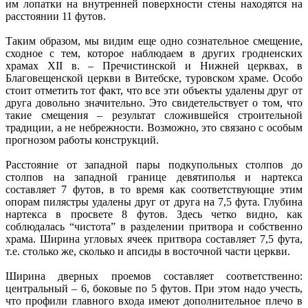
им лопатки на внутренней поверхности стены находятся на
расстоянии 11 футов.
Таким образом, мы видим еще одно сознательное смещение,
сходное с тем, которое наблюдаем в других гродненских
храмах XII в. – Пречистинской и Нижней церквах, в
Благовещенской церкви в Витебске, туровском храме. Особо
стоит отметить тот факт, что все эти объекты удалены друг от
друга довольно значительно. Это свидетельст­вует о том, что
такие смещения – результат сложившейся строительной
традиции, а не небрежности. Возможно, это связано с особым
прогнозом работы конструкций.
Расстояние от западной пары подкупольных столпов до
столпов на западной границе девятиполья и нартекса
составляет 7 футов, в то время как соответствующие этим
опорам пилястры удалены друг от друга на 7,5 фута. Глубина
нартекса в просвете 8 футов. Здесь четко видно, как
соблюдалась “чистота” в разделении притвора и собственно
храма. Ширина угловых ячеек притвора составляет 7,5 фута,
т.е. столько же, сколько и апсиды в восточной части церкви.
Ширина дверных проемов составляет соответственно:
центральный – 6, боковые по 5 футов. При этом надо учесть,
что профили главного входа имеют дополнительное плечо в