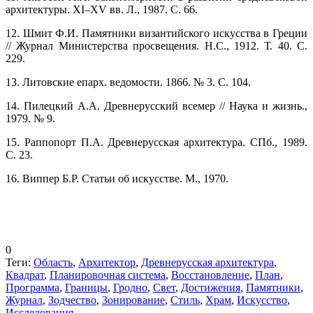
архитектуры. XI–XV вв. Л., 1987. С. 66.
12. Шмит Ф.И. Памятники византийского искусства в Греции
// Журнал Министерства просвещения. Н.С., 1912. Т. 40. С.
229.
13. Литовские епарх. ведомости. 1866. № 3. С. 104.
14. Пилецкий А.А. Древнерусский всемер // Наука и жизнь.,
1979. № 9.
15. Раппопорт П.А. Древнерусская архитектура. СПб., 1989.
С. 23.
16. Виппер Б.Р. Статьи об искусстве. М., 1970.
0
Теги:
Область
,
Архитектор
,
Древнерусская архитектура
,
Квадрат
,
Планировочная система
,
Восстановление
,
План
,
Программа
,
Границы
,
Гродно
,
Свет
,
Достижения
,
Памятники
,
Журнал
,
Зодчество
,
Зонирование
,
Стиль
,
Храм
,
Искусство
,
Исследования