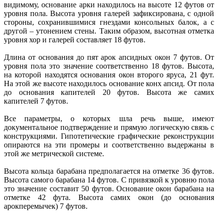
видимому, основание арки находилось на высоте 12 футов от
уровня пола. Высота уровня галерей зафиксирована, с одной
стороны, сохранившимися гнездами консольных балок, а с
другой – утонением стены. Таким образом, высотная отметка
уровня хор и галерей составляет 18 футов.
Длина от основания до пят арок апсидных окон 7 футов. От
уровня пола это значение соответственно 18 футов. Высота,
на которой находятся основания окон второго яруса, 21 фут.
На этой же высоте находилось основание конх апсид. От пола
до основания капителей 20 футов. Высота же самих
капителей 7 футов.
Все параметры, о которых шла речь выше, имеют
документальное подтверждение и прямую логическую связь с
конструкциями. Гипотетические графические реконструкции
опираются на эти промеры и соответственно выдержаны в
этой же метрической системе.
Высота кольца барабана предполагается на отметке 36 футов.
Высота самого барабана 14 футов. С привязкой к уровню пола
это значение составит 50 футов. Основание окон барабана на
отметке 42 фута. Высота самих окон (до основания
арокперемычек) 7 футов.