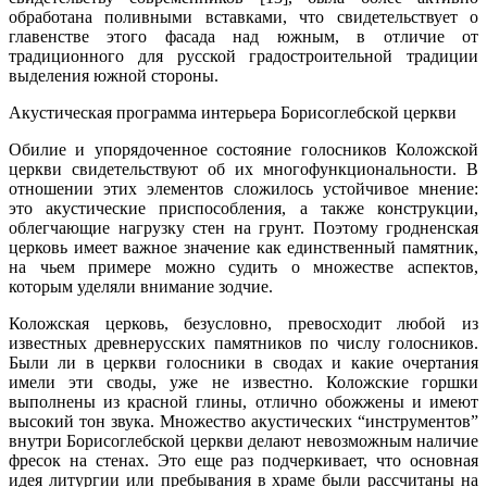
обработана поливными вставками, что свидетельствует о
главенстве этого фасада над южным, в отличие от
традиционного для русской градостроительной традиции
выделения южной стороны.
Акустическая программа интерьера Борисоглебской церкви
Обилие и упорядоченное состояние голосников Коложской
церкви свидетельствуют об их многофункциональности. В
отношении этих элементов сложилось устойчивое мнение:
это акустические приспособления, а также конструкции,
облегчающие нагрузку стен на грунт. Поэтому гродненская
церковь имеет важное значение как единственный памятник,
на чьем примере можно судить о множестве аспектов,
которым уделяли внимание зодчие.
Коложская церковь, безусловно, превосходит любой из
известных древнерусских памятников по числу голосников.
Были ли в церкви голосники в сводах и какие очертания
имели эти своды, уже не известно. Коложские горшки
выполнены из красной глины, отлично обожжены и имеют
высокий тон звука. Множество акустических “инструментов”
внутри Борисоглебской церкви делают невозможным наличие
фресок на стенах. Это еще раз подчеркивает, что основная
идея литургии или пребывания в храме были рассчитаны на