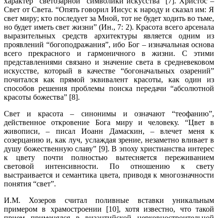
характер “светозарной” символики искусства” [7]. Христос –
Свет от Света. “Опять говорил Иисус к народу и сказал им: Я
свет миру; кто последует за Мной, тот не будет ходить во тьме,
но будет иметь свет жизни” (Ин., 7: 2). Красота всего арсенала
выразительных средств архитектуры является одним из
проявлений “богоподражания”, ибо Бог – изначальная основа
всего прекрасного и гармоничного в жизни. С этими
представлениями связано и значение света в средневековом
искусстве, который в качестве “богоначальных озарений”
почитался как прямой эквивалент красоты, как один из
способов решения проблемы поиска передачи “абсолютной
красоты божества” [8].
Свет и красота – синонимы и означают “теофанию”,
действенное откровение Бога миру и человеку. “Цвет в
живописи, – писал Иоанн Дамаскин, – влечет меня к
созерцанию и, как луч, услаждая зрение, незаметно вливает в
душу божественную славу” [9]. В эпоху христианства интерес
к цвету почти полностью вытесняется переживанием
световой интенсивности. По отношению к свету
выстраивается и семантика цвета, приводя к многозначности
понятия “свет”.
И.М. Хозеров считал поливные вставки уникальным
примером в храмостроении [10], хотя известно, что такой
прием применялся в византийской церковностроительной