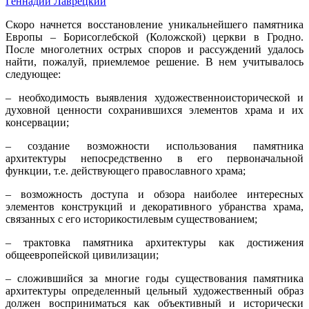
Геннадий Лаврецкий
Скоро начнется восстановление уникальнейшего памятника
Европы – Борисоглебской (Коложской) церкви в Гродно.
После многолетних острых споров и рассуждений удалось
найти, пожалуй, приемлемое решение. В нем учитывалось
следующее:
– необходимость выявления художественно­исторической и
духовной ценности сохранившихся элементов храма и их
консервации;
– создание возможности использования памятника
архитектуры непосредственно в его первоначальной
функции, т.е. действующего православного храма;
– возможность доступа и обзора наиболее интересных
элементов конструкций и декоративного убранства храма,
связанных с его историкостилевым существованием;
– трактовка памятника архитектуры как достижения
общеевропейской цивилизации;
– сложившийся за многие годы существования памятника
архитектуры определенный цельный художественный образ
должен восприниматься как объективный и исторически