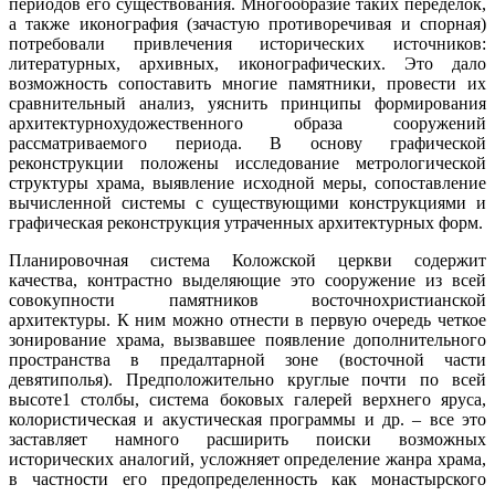
периодов его существования. Многообразие таких переделок,
а также иконография (зачастую противоречивая и спорная)
потребовали привлечения исторических источников:
литературных, архивных, иконографических. Это дало
возможность сопоставить многие памятники, провести их
сравнительный анализ, уяснить принципы формирования
архитектурнохудожественного образа сооружений
рассматриваемого периода. В основу графической
реконструкции положены исследование метрологической
структуры храма, выявление исходной меры, сопоставление
вычисленной системы с существующими конструкциями и
графическая реконструкция утраченных архитектурных форм.
Планировочная система Коложской церкви содержит
качества, контрастно выделяющие это сооружение из всей
совокупности памятников восточнохристианской
архитектуры. К ним можно отнести в первую очередь четкое
зонирование храма, вызвавшее появление дополнительного
пространства в предалтарной зоне (восточной части
девятиполья). Предположительно круглые почти по всей
высоте1 столбы, система боковых галерей верхнего яруса,
колористическая и акустическая программы и др. – все это
заставляет намного расширить поиски возможных
исторических аналогий, усложняет определение жанра храма,
в частности его предопределенность как монастырского