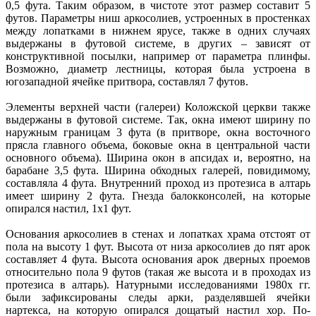
0,5 фута. Таким образом, в чистоте этот размер составит 5
футов. Параметры ниш аркосолиев, устроенных в простенках
между лопатками в нижнем ярусе, также в одних случаях
выдержаны в футовой системе, в других – зависят от
конструктивной посылки, например от параметра плинфы.
Возможно, диаметр лестницы, которая была устроена в
югозападной ячейке притвора, составлял 7 футов.
Элементы верхней части (галереи) Коложской церкви также
выдержаны в футовой системе. Так, окна имеют ширину по
наружным границам 3 фута (в притворе, окна восточного
прясла главного объема, боковые окна в центральной части
основного объема). Ширина окон в апсидах и, вероятно, на
барабане 3,5 фута. Ширина обходных галерей, повидимому,
составляла 4 фута. Внутренний проход из протезиса в алтарь
имеет ширину 2 фута. Гнезда балок­консолей, на которые
опирался настил, 1х1 фут.
Основания аркосолиев в стенах и лопатках храма отстоят от
пола на высоту 1 фут. Высота от низа аркосолиев до пят арок
составляет 4 фута. Высота основания арок дверных проемов
относительно пола 9 футов (такая же высота и в проходах из
протезиса в алтарь). Натурными исследованиями 1980х гг.
были зафиксированы следы арки, разделявшей ячейки
нартекса, на которую опирался дощатый настил хор. По­