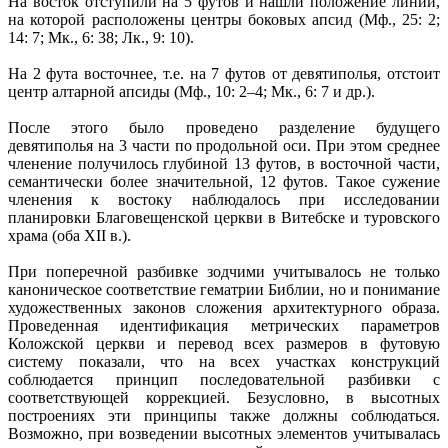
На восток отступили на 5 футов и нашли положение линии,
на которой расположены центры боковых апсид (Мф., 25: 2;
14: 7; Мк., 6: 38; Лк., 9: 10).
На 2 фута восточнее, т.е. на 7 футов от девятиполья, отстоит
центр алтарной апсиды (Мф., 10: 2–4; Мк., 6: 7 и др.).
После этого было проведено разделение будущего
девятиполья на 3 части по продольной оси. При этом среднее
членение получилось глубиной 13 футов, в восточной части,
семантически более значительной, 12 футов. Такое сужение
членения к востоку наблюдалось при исследовании
планировки Благовещенской церкви в Витебске и туровского
храма (оба XII в.).
При поперечной разбивке зодчими учитывалось не только
каноническое соответствие гематрии Библии, но и понимание
художественных законов сложения архитектурного образа.
Проведенная идентификация метрических параметров
Коложской церкви и перевод всех размеров в футовую
систему показали, что на всех участках конструкций
соблюдается принцип последовательной разбивки с
соответствующей коррекцией. Безусловно, в высотных
построениях эти принципы также должны соблюдаться.
Возможно, при возведении высотных элементов учитывалась