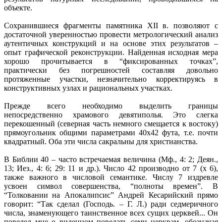
объекте.
Сохранившиеся фрагменты памятника XII в. позволяют с
достаточной уверенностью провести метрологический анализ
аутентичных конструкций и на основе этих результатов –
опыт графической реконструкции. Найденная исходная мера
хорошо прочитывается в “фиксированных точках”,
практически без погрешностей составляя довольно
протяженные участки, незначительно корректируясь в
конструктивных узлах и рациональных участках.
Прежде всего необходимо выделить границы
непосредственно храмового девятиполья. Это слегка
перекошенный (северная часть немного смещается к востоку)
прямоугольник общими параметрами 40х42 фута, т.е. почти
квадратный. Оба эти числа сакральны для христианства.
В Библии 40 – часто встречаемая величина (Мф., 4: 2; Деян.,
13; Иез., 4: 6; 29: 11 и др.). Число 42 производно от 7 (х 6),
также важного в числовой семантике. Числу 7 издревле
усвоен символ совершенства, “полноты времен”. В
“Толковании на Апокалипсис” Андрей Кесарийский прямо
говорит: “Так сделал (Господь. – Г. Л.) ради седмеричного
числа, знаменующего таинственное всех сущих церквей... Он
повелел мне о виденном поведать семи церквам, обозначая