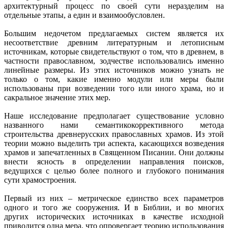
архитектурный процесс по своей сути неразделим на
отдельные этапы, а един и взаимообусловлен.
Большим недочетом предлагаемых систем является их
несоответствие древним литературным и летописным
источникам, которые свидетельствуют о том, что в древнем, в
частности православном, зодчестве использовались именно
линейные размеры. Из этих источников можно узнать не
только о том, какие именно модули или меры были
использованы при возведении того или иного храма, но и
сакральное значение этих мер.
Наше исследование предполагает существование условно
названного нами семантико­коррективного метода
строительства древнерусских православных храмов. Из этой
теории можно выделить три аспекта, касающихся возведения
храмов и запечатленных в Священном Писании. Они должны
внести ясность в определении направления поисков,
ведущихся с целью более полного и глубокого понимания
сути храмо­строения.
Первый из них – метрическое единство всех параметров
одного и того же сооружения. И в Библии, и во многих
других исторических источниках в качестве исходной
приводится одна мера, что опровергает теорию использования