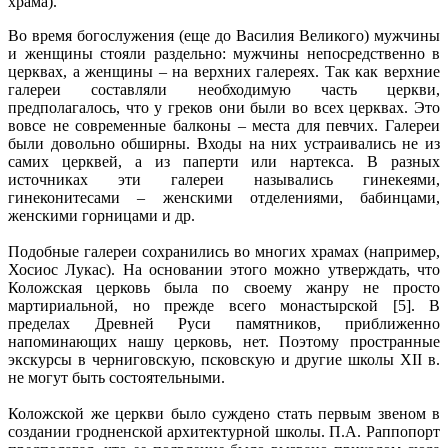
храма).
Во время богослужения (еще до Василия Великого) мужчины
и женщины стояли раздельно: мужчины непосредственно в
церквах, а женщины – на верхних галереях. Так как верхние
галереи составляли необходимую часть церкви,
предполагалось, что у греков они были во всех церквах. Это
вовсе не современные балконы – места для певчих. Галереи
были довольно обширны. Входы на них устраивались не из
самих церквей, а из паперти или нартекса. В разных
источниках эти галереи назывались гинекеями,
гинеконитесами – женскими отделениями, бабинцами,
женскими горницами и др.
Подобные галереи сохранились во многих храмах (например,
Хосиос Лукас). На основании этого можно утверждать, что
Коложская церковь была по своему жанру не просто
мартириальной, но прежде всего монастырской [5]. В
пределах Древней Руси памятников, приближенно
напоминающих нашу церковь, нет. Поэтому пространные
экскурсы в черниговскую, псковскую и другие школы XII в.
не могут быть состоятельными.
Коложской же церкви было суждено стать первым звеном в
создании гродненской архитектурной школы. П.А. Раппопорт