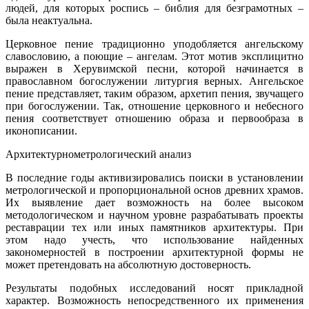
людей, для которых роспись – библия для безграмотных –
была неактуальна.
Церковное пение традиционно уподобляется ангельскому
славословию, а поющие – ангелам. Этот мотив эксплицитно
выражен в Херувимской песни, которой начинается в
православном богослужении литургия верных. Ангельское
пение представляет, таким образом, архетип пения, звучащего
при богослужении. Так, отношение церковного и небесного
пения соответствует отношению образа и первообраза в
иконописании.
Архитектурно­метрологический анализ
В последние годы активизировались поиски в установлении
метрологической и пропорциональной основ древних храмов.
Их выявление дает возможность на более высоком
методологическом и научном уровне разрабатывать проекты
реставрации тех или иных памятников архитектуры. При
этом надо учесть, что использование найденных
закономерностей в построении архитектурной формы не
может претендовать на абсолютную достоверность.
Результаты подобных исследований носят прикладной
характер. Возможность непосредственного их применения