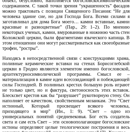
объект, безусловно, наполняется богословско­символическим
содержанием. С такой точки зрения “украшенность” фасадов
можно трактовать с позиции Священного Писания: “Не для
человека здание сие, но для Господа Бога. Всеми силами я
заготавливал для дома Бога моего… камни вставные, камни
красивые и разноцветные” (Пар., 29: 1–2). По мнению
некоторых ученых, камни, вмурованные в нижнюю часть стен
Коложской церкви, были фрагментами языческого капища. В
этом отношении они могут рассматриваться как своеобразные
трофеи, “ростры”.
Находясь в непосредственной связи с конструкциями храма,
поливные керамические вставки на стенах Борисоглебской
церкви в Гродно являются элементом именно богословской,
архитектурносимволической программы. Смысл ее –
материализация в камне идеи всесозидающей и побеждающей
силы Господней. В поливных крестах большую роль играют
не только цвет, но и фактура, светоносность этих вставок.
Блесксвет крестов как бы “разрушает” рукотворную стену. Он
наполняет ее качеством, свойственным мозаикам. Это “Свет
истинный, Который просвещает всякого человека,
приходящего в мир” (Ин., 1: 9). “Свет – одно из
универсальных понятий средневековья. Бог есть создатель
света и сам есть Свет – эти основополагающие богословские
истины определяют целые теологические построения и весь