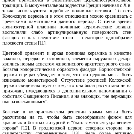
традиции. В монументальном зодчестве Греции начиная с X в.
также используются подобные поливные вставки. То есть
Коложскую церковь и в этом отношении можно сравнивать с
греческими памятниками данного периода. С точки зрения
архитектурной пластики поливные керамические вставки
восполняли слабо артикулированную поверхность стен
фасадов и как следствие этого – некоторое однообразие
плоскости стены [11].
Цветовой орнамент и яркая поливная керамика в качестве
важного, нередко и основного, элемента наружного декора
явились новым аспектом живописного архитектурного стиля.
Богатая колористическая обработка фасадов Борисоглебской
церкви еще раз убеждает в том, что эта церковь могла быть
изначально монастырской. Отсутствие росписей Коложской
церкви свидетельст­вует о том, что она была рассчитана не на
прихожан, нуждающихся в дополнительном напоминании о
событиях Священного Писания, а на знающих, “не держащих
око развлекающимся”.
Богатые в колористическом решении храмы могли быть
рассчитаны на то, чтобы быть своеобразным фоном для
красивых и богатых литургий и “быть заметным украшением
города” [12]. В гродненской церкви северная сторона, по
свидетельству современников [13], была более активно