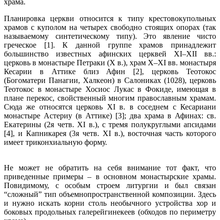
храма.
Планировка церкви относится к типу крестовокупольных
храмов с куполом на четырех свободно стоящих опорах (так
называемому синтетическому типу). Это явление чисто
греческое [1]. К данной группе храмов принадлежит
большинство известных афинских церквей XI–XII вв.:
церковь в монастыре Петраки (X в.), храм X–XI вв. монастыря
Кесарии в Аттике близ Афин [2], церковь Теотокос
(Богоматери Панагии, Халкеон) в Салониках (1028), церковь
Теотокос в монастыре Хосиос Лукас в Фокиде, имеющая в
плане перекос, свойственный многим православным храмам.
Сюда же относятся церковь XI в. в соседнем с Кесариани
монастыре Астериу (в Аттике) [3]; два храма в Афинах: св.
Екатерины (2я четв. XI в.), с тремя полукруглыми апсидами
[4], и Капникарея (3я четв. XI в.), восточная часть которого
имеет триконхиальную форму.
Не может не обратить на себя внимание тот факт, что
приведенные примеры – в основном монастырские храмы.
По­видимому, с особым строем литургии и был связан
“сложный” тип объемно­пространственной композиции. Здесь
и нужно искать корни столь необычного устройства хор и
боковых продольных галерей­гинекеев (обходов по периметру