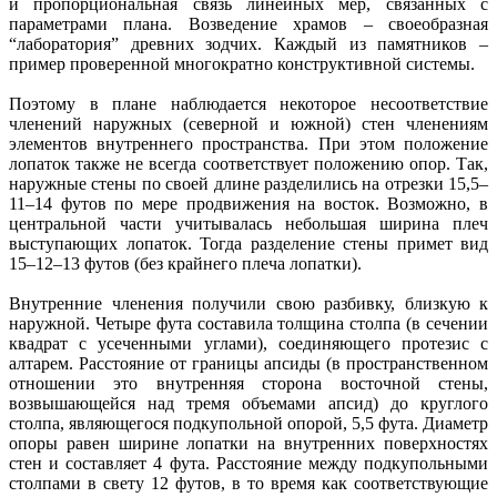
и пропорциональная связь линейных мер, связанных с
параметрами плана. Возведение храмов – своеобразная
“лаборатория” древних зодчих. Каждый из памятников –
пример проверенной многократно конструктивной системы.
Поэтому в плане наблюдается некоторое несоответствие
членений наружных (северной и южной) стен членениям
элементов внутреннего пространства. При этом положение
лопаток также не всегда соответствует положению опор. Так,
наружные стены по своей длине разделились на отрезки 15,5–
11–14 футов по мере продвижения на восток. Возможно, в
центральной части учитывалась небольшая ширина плеч
выступающих лопаток. Тогда разделение стены примет вид
15–12–13 футов (без крайнего плеча лопатки).
Внутренние членения получили свою разбивку, близкую к
наружной. Четыре фута составила толщина столпа (в сечении
квадрат с усеченными углами), соединяющего протезис с
алтарем. Расстояние от границы апсиды (в пространственном
отношении это внутренняя сторона восточной стены,
возвышающейся над тремя объемами апсид) до круглого
столпа, являющегося подкупольной опорой, 5,5 фута. Диаметр
опоры равен ширине лопатки на внутренних поверхностях
стен и составляет 4 фута. Расстояние между подкупольными
столпами в свету 12 футов, в то время как соответствующие