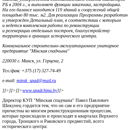
РБ в 2004 г., и выполняет функции заказчика, застройщика.
На его балансе находится 119 зданий и сооружений общей
площадью 80 тыс. м2. Для реализации Программы разработан
и утвержден Детальный план, в соответствии с которым
и ведется комплексная работа по реконструкции
и регенерации отдельных построек, благоустройству
территории в границах исторического центра.
Коммунальное строительно-эксплуатационное унитарное
предприятие "Мiнская спадчына"
220030 г. Минск, ул. Герцена, 2
Тел./факс +375 (17) 327-74-49
e-mail:
minsk_spad@mail.ru
]]>
]]>
]]>
www.spadchina.by
]]>
Директор КУП "Мінская спадчына" Павел Павлович
Шикунец гордится тем, что он сам и его предприятие
причастны ко многим реконструкционным процессам,
которые происходили и происходят в кварталах Верхнего
города, Троицкого и Раковского предместий, всего
исторического центра: