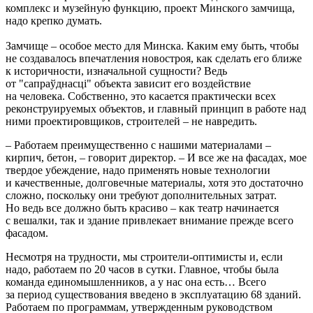
комплекс и музейную функцию, проект Минского замчища,
надо крепко думать.
Замчище – особое место для Минска. Каким ему быть, чтобы
не создавалось впечатления новостроя, как сделать его ближе
к историчности, изначальной сущности? Ведь
от "сапраўднасці" объекта зависит его воздействие
на человека. Собственно, это касается практически всех
реконструируемых объектов, и главный принцип в работе над
ними проектировщиков, строителей – не навредить.
– Работаем преимущественно с нашими материалами –
кирпич, бетон, – говорит директор. – И все же на фасадах, мое
твердое убеждение, надо применять новые технологии
и качественные, долговечные материалы, хотя это достаточно
сложно, поскольку они требуют дополнительных затрат.
Но ведь все должно быть красиво – как театр начинается
с вешалки, так и здание привлекает внимание прежде всего
фасадом.
Несмотря на трудности, мы строители-оптимисты и, если
надо, работаем по 20 часов в сутки. Главное, чтобы была
команда единомышленников, а у нас она есть… Всего
за период существования введено в эксплуатацию 68 зданий.
Работаем по программам, утвержденным руководством