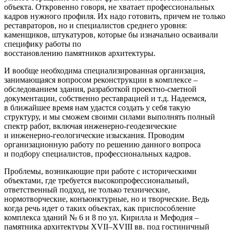
объекта. Откровенно говоря, не хватает профессиональных
кадров нужного профиля. Их надо готовить, причем не только
реставраторов, но и специалистов среднего уровня:
каменщиков, штукатуров, которые бы изначально осваивали
специфику работы по
восстановлению памятников архитектуры.
И вообще необходима специализированная организация,
занимающаяся вопросом реконструкции в комплексе –
обследованием здания, разработкой проектно-сметной
документации, собственно реставрацией и т.д. Надеемся,
в ближайшее время нам удастся создать у себя такую
структуру, и мы сможем
своими силами выполнять полный
спектр работ, включая инженерно-геодезические
и инженерно-геологические изыскания. Проводим
организационную работу по решению данного вопроса
и подбору специалистов, профессиональных кадров.
Проблемы, возникающие при работе с историческими
объектами, где требуется высокопрофессиональный,
ответственный подход, не только технические,
нормотворческие, конъюнктурные, но и творческие. Ведь
когда речь идет о таких объектах, как приспособление
комплекса зданий № 6 и 8 по ул. Кирилла и Мефодия –
памятника архитектуры XVII–XVIII вв. под гостиничный