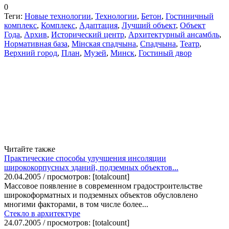
0
Теги:
Новые технологии
,
Технологии
,
Бетон
,
Гостиничный
комплекс
,
Комплекс
,
Адаптация
,
Лучший объект
,
Объект
Года
,
Архив
,
Исторический центр
,
Архитектурный ансамбль
,
Нормативная база
,
Мінская спадчына
,
Спадчына
,
Театр
,
Верхний город
,
План
,
Музей
,
Минск
,
Гостиный двор
Читайте также
Практические способы улучшения инсоляции
ширококорпусных зданий, подземных объектов...
20.04.2005 / просмотров: [totalcount]
Массовое появление в современном градостроительстве
широкоформатных и подземных объектов обусловлено
многими факторами, в том числе более...
Стекло в архитектуре
24.07.2005 / просмотров: [totalcount]