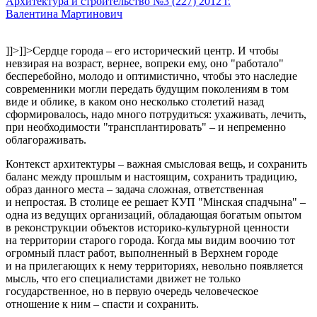
Архитектура и строительство №3 (227) 2012 г.
Валентина Мартинович
]]>
]]>
Сердце города – его исторический центр. И чтобы
невзирая на возраст, вернее, вопреки ему, оно "работало"
бесперебойно, молодо и оптимистично, чтобы это наследие
современники могли передать будущим поколениям в том
виде и облике, в каком оно несколько столетий назад
сформировалось, надо много потрудиться: ухаживать, лечить,
при необходимости "трансплантировать" – и непременно
облагораживать.
Контекст архитектуры – важная смысловая вещь, и сохранить
баланс между прошлым и настоящим, сохранить традицию,
образ данного места – задача сложная, ответственная
и непростая. В столице ее решает КУП "Мінская спадчына" –
одна из ведущих организаций, обладающая богатым опытом
в реконструкции объектов историко-культурной ценности
на территории старого города. Когда мы видим воочию тот
огромный пласт работ, выполненный в Верхнем городе
и на прилегающих к нему территориях, невольно появляется
мысль, что его специалистами движет не только
государственное, но в первую очередь человеческое
отношение к ним – спасти и сохранить.