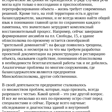
могла идти только о воссоздании и приспособлении,
перепрофилировании объекта – жизнь требует современных
решений. Кроме того, на этой территории есть и другие
балансодержатели, заказчики, и не всегда можно найти общий
язык в понимании главной цели по сохранению каждого
памятника, что значительно затрудняет комплексный
восстановительный процесс. Например, сейчас завершаем
формирование ансамбля на пл. Свободы, 15, а здание
облисполкома по-прежнему остается своеобразной
"зрительной доминантой": на фасаде появились трещины,
разрушения, и несмотря на то что мы требуем разработки
проектной документации на реконструкцию и реставрацию
объекта, оказываем содействие, понимания облисполкома
в необходимости безотлагательной работы так и не добились.
Аналогичные проблемы по многим сооружениям, где
балансодержателем являются предприятия
Минскоблисполкома, другие собственники.
В своей деятельности предприятие сталкивалось
со множеством проблем, которые, надо признать, всегда
разрешало с честью. Какой ценой – это уже другой вопрос.
И все же несколько из них по-прежнему остро стоят перед
специалистами и сейчас. Прежде всего научные:
обследование и диагностика зданий и внутренней
"начинки" – конструктивных элементов и несущей