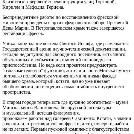
Близится к завершению реконструкция улиц Торговой,
Кирилла и Мефодия, Герцена.
Беспрецедентные работы по восстановлению фресковой
живописи проведены в архикафедральном соборе Пресвятой
Девы Марии. В Петропавловском храме также завершается
реставрация фресок.
Уникальное здание костела Святого Иосифа, где размещается
Государственный архив научно-технической документации,
сегодня недоступно для свободного посещения. Есть много
объективных и субъективных мнений по поводу его
приспособления. Но ведь
если проектом предусмотреть
"ознакомительную" функцию, жители и гости Минска смогут
не только полюбоваться утонченными линиями фасада
бывшего храма, который, кстати, давно уже взывает
об обновлении, но и оценить сомасштабность внутреннего
пространства.
В старом городе теперь есть где духовно обогатиться – музей
Минска, музеи Ваньковича, белорусской литературы
и музыкальный, детская филармония,
продолжаем работы над галереей Савицкого. Кстати, в здании
сохранили, отреставрировали фрески, а это, поверьте, работа
не из легких. Первый пусковой комплекс с благоустройством