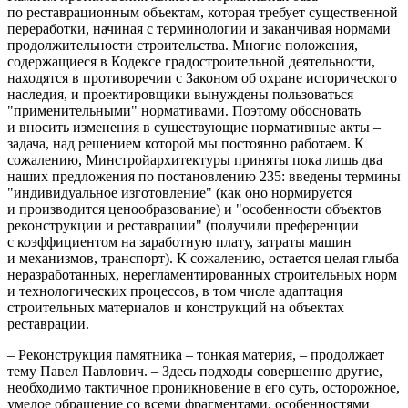
по реставрационным объектам, которая требует существенной
переработки, начиная с терминологии и заканчивая нормами
продолжительности строительства. Многие положения,
содержащиеся в Кодексе градостроительной деятельности,
находятся в противоречии с Законом об охране исторического
наследия, и проектировщики вынуждены пользоваться
"применительными" нормативами. Поэтому обосновать
и вносить изменения в существующие нормативные акты –
задача, над решением которой мы постоянно работаем. К
сожалению, Минстройархитектуры приняты пока лишь два
наших предложения по постановлению 235: введены термины
"индивидуальное изготовление" (как оно нормируется
и производится ценообразование) и "особенности объектов
реконструкции и реставрации" (получили преференции
с коэффициентом на заработную плату, затраты машин
и механизмов, транспорт). К сожалению, остается целая глыба
неразработанных, нерегламентированных строительных норм
и технологических процессов, в том числе адаптация
строительных материалов и конструкций на объектах
реставрации.
– Реконструкция памятника – тонкая материя, – продолжает
тему Павел Павлович. – Здесь подходы совершенно другие,
необходимо тактичное проникновение в его суть, осторожное,
умелое обращение со всеми фрагментами, особенностями