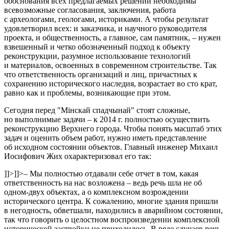
обоснования всех предлагаемых решений необходимы
всевозможные согласования, заключения, работа
с археологами, геологами, историками. А чтобы результат
удовлетворил всех: и заказчика, и научного руководителя
проекта, и общественность, а главное, сам памятник, – нужен
взвешенный и четко обозначенный подход к объекту
реконструкции, разумное использование технологий
и материалов, освоенных в современном строительстве. Так
что ответственность организаций и лиц, причастных к
сохранению исторического наследия, возрастает во сто крат,
равно как и проблемы, возникающие при этом.
Сегодня перед "Мінскай спадчынай" стоят сложные,
но выполнимые задачи – к 2014 г. полностью осуществить
реконструкцию Верхнего города. Чтобы понять масштаб этих
задач и оценить объем работ, нужно иметь представление
об исходном состоянии объектов. Главный инженер Михаил
Иосифович Жих охарактеризовал его так:
]]>
]]>
– Мы полностью отдавали себе отчет в том, какая
ответственность на нас возложена – ведь речь шла не об
одном-двух объектах, а о комплексном возрождении
исторического центра. К сожалению, многие здания пришли
в негодность, обветшали, находились в аварийном состоянии,
так что говорить о целостном воспроизведении комплексной
исторической застройки не приходилось. В ряде случаев речь