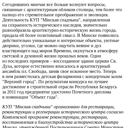
Сегодняшних минчан все больше волнуют вопросы,
связанные с архитектурным обликом столицы, тем более что
налицо его стремительное преображение и эволюция.
Деятельность КУП "Мінская спадчына", направленная
на сохранность исторического наследия, значительно
разнообразила архитектурно-историческую жизнь города,
придала ей более позитивный смысл. В Минске появились
действительно уникальные и интересные объекты, уютные
дворики, уголки, где можно ощутить веяние и дух
властвующего над миром Времени, окунуться в атмосферу
светской и духовной жизни прошлых веков. Один
из последних примеров – воссозданное здание церкви Св.
Духа, которое естественно вписалось в архитектурный
ансамбль пл. Свободы, заняв свое исконное место. Теперь
в нем разместилась детская филармония с концертным залом
"Верхний город". По результатам конкурса на лучшее
достижение в строительной отрасли Республики Беларусь
за 2011 год предприятие удостоено Почетного диплома
в номинации "Объект года".
КУП "Мінская спадчына" организовано для реставрации,
реконструкции и регенерации исторического центра согласно
Комплексной программе реконструкции, реставрации,
восстановления и благоустройства исторического центра
Минска, утвержденной Постановлением Совета Министров