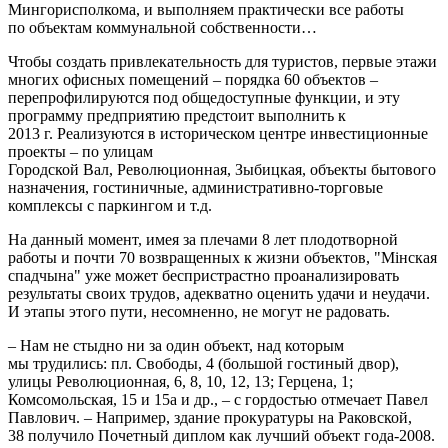
Мингорисполкома, и выполняем практически все работы
по объектам коммунальной собственности…
Чтобы создать привлекательность для туристов, первые этажи
многих офисных помещений – порядка 60 объектов –
перепрофилируются под общедоступные функции, и эту
программу предприятию предстоит выполнить к
2013 г. Реализуются в историческом центре инвестиционные
проекты – по улицам
Городской Вал, Революционная, Зыбицкая, объекты бытового
назначения, гостиничные, административно-торговые
комплексы с паркингом и т.д.
На данный момент, имея за плечами 8 лет плодотворной
работы и почти 70 возвращенных к жизни объектов, "Мінская
спадчына" уже может беспристрастно проанализировать
результаты своих трудов, адекватно оценить удачи и неудачи.
И этапы этого пути, несомненно, не могут не радовать.
– Нам не стыдно ни за один объект, над которым
мы трудились: пл. Свободы, 4 (большой гостиный двор),
улицы Революционная, 6, 8, 10, 12, 13; Герцена, 1;
Комсомольская, 15 и 15а
и
др., – с гордостью отмечает Павел
Павлович. – Например, здание прокуратуры на Раковской,
38 получило Почетный диплом как лучший объект года-2008.