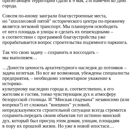
прилегающей территории сдали к 9 мая, 2-й намечен ко Дню
города.
Совсем по-иному заиграли благоустроенные места,
но "ахиллесовой пятой" исторического центра по-прежнему
является легковой транспорт. Мы планируем освободить
от него площадь и улицы и сделать их пешеходными –
в соответствии с программой благоустройства уже
прорабатывается вопрос строительства подземного паркинга.
Так что свою задачу – сохранить и воссоздать –
мы выполняем…
…Донести ценность архитектурного наследия до потомков –
задача нелегкая. Но все же возможная, убеждены специалисты
предприятия, – необходимо элементарное уважение к
историко-
культурному наследию города и, соответственно, к его
жителям и гостям, тонко чувствующим дух и атмосферу
белорусской столицы. И "Мінская спадчына" независимо (или
вопреки?) от сложных "внешних" условий,
непредсказуемости строительной ситуации всегда стремится
сохранить-передать своим объектам тот истинно минский
дух, который был присущ этим домам, улицам, площадям
в пору их прошлой жизни. Но уже в новой ипостаси…