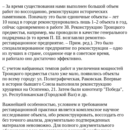
– За время существования нами выполнен большой объем
работ по воссозданию, реконструкции исторических
памятников. Поначалу это были единичные объекты – лет
10 назад в городе реконструировались лишь 1–2 объекта в год,
сейчас одновременно в работе 38. Реконструкцию Троицкого
предместья, например, мы проводили в качестве генерального
подрядчика (в то время П. Ш. возглавлял ремонтно-
реставрационное предприятие. –
Прим. ред.
). Это было
специализированное предприятие по реконструкции – одно
из лучших в стране, созданное еще в советское время,
и работало оно достаточно эффективно.
С учетом набранных темпов работ и увеличения мощностей
Троицкого предместья стало уже мало, появились объекты
по всему городу: ул. Полиграфическая, Раковская. Впервые
в истории бывшего Союза выполнили реконструкцию
хрущевки на Осипенко, 21. Затем были кинотеатр "Победа",
ул. Республиканская (Городской Вал) и др.
Важнейшей особенностью, условием и требованием
реставрационной практики является комплексное научное
исследование объекта, ибо реконструировать, воссоздать его
без точного анализа, документально подтвержденных
материалов невозможно. Для полного документального