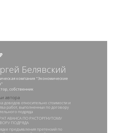
Р
ргей Белявский
ическая компания "Экономические
ы"
тор, собственник
ьи автора
а доводов относительно стоимости и
тва работ, выполненных по договору
тельного подряда
РАТ АВАНСА ПО РАСТОРГНУТОМУ
ВОРУ ПОДРЯДА
ядке предъявления претензий по