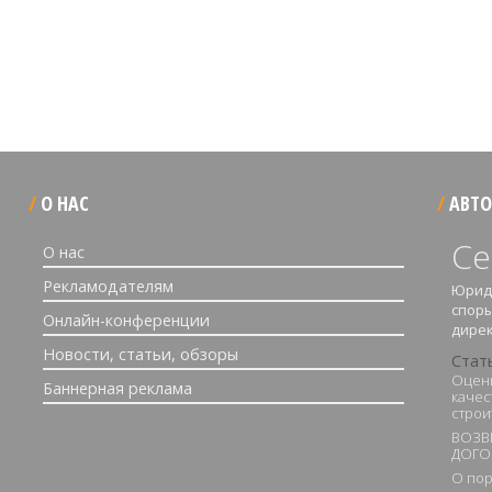
О НАС
АВТО
Се
О нас
Рекламодателям
Юрид
спор
Онлайн-конференции
дирек
Новости, статьи, обзоры
Стат
Оценк
Баннерная реклама
качес
строи
ВОЗВ
ДОГО
О пор