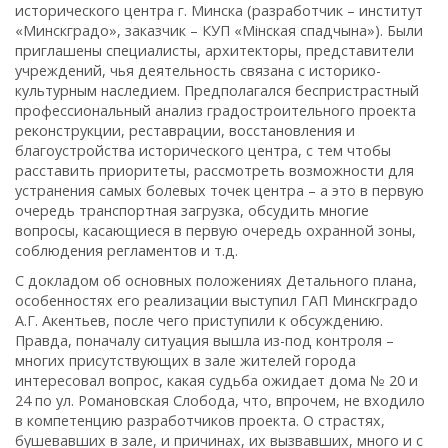
исторического центра г. Минска (разработчик – институт
«Минскградо», заказчик – КУП «Мінская спадчына»). Были
приглашены специалисты, архитекторы, представители
учреждений, чья деятельность связана с историко-
культурным наследием. Предполагался беспристрастный
профессиональный анализ градостроительного проекта
реконструкции, реставрации, восстановления и
благоустройства исторического центра, с тем чтобы
расставить приоритеты, рассмотреть возможности для
устранения самых болевых точек центра – а это в первую
очередь транспортная загрузка, обсудить многие
вопросы, касающиеся в первую очередь охранной зоны,
соблюдения регламентов и т.д.
С докладом об основных положениях Детального плана,
особенностях его реализации выступил ГАП Минскградо
А.Г. Акентьев, после чего приступили к обсуждению.
Правда, поначалу ситуация вышла из-под контроля –
многих присутствующих в зале жителей города
интересовал вопрос, какая судьба ожидает дома № 20 и
24 по ул. Романовская Слобода, что, впрочем, не входило
в компетенцию разработчиков проекта. О страстях,
бушевавших в зале, и причинах, их вызвавших, много и с