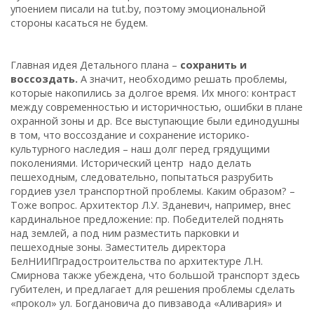
упоением писали на tut.by, поэтому эмоциональной
стороны касаться не будем.
Главная идея Детального плана –
сохранить и
воссоздать.
А значит, необходимо решать проблемы,
которые накопились за долгое время. Их много: контраст
между современностью и историчностью, ошибки в плане
охранной зоны и др. Все выступающие были единодушны
в том, что воссоздание и сохранение историко-
культурного наследия – наш долг перед грядущими
поколениями. Исторический центр надо делать
пешеходным, следовательно, попытаться разрубить
гордиев узел транспортной проблемы. Каким образом? –
Тоже вопрос. Архитектор Л.У. Зданевич, например, внес
кардинальное предложение: пр. Победителей поднять
над землей, а под ним разместить парковки и
пешеходные зоны. Заместитель директора
БелНИИПградостроительства по архитектуре Л.Н.
Смирнова также убеждена, что большой транспорт здесь
губителен, и предлагает для решения проблемы сделать
«прокол» ул. Богдановича до пивзавода «Аливария» и