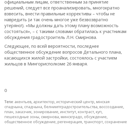
официальным лицам, ответственным за принятие
решений, следует все проанализировать, многократно
взвесить, внести правильные коррективы – чтобы не
навредить (и так очень многое уже безвозвратно
утеряно!). «Мы должны дать этому плану возможность
состояться», – с такими словами обратилась к участникам
обсуждения градостроитель Л.Н. Смирнова.
Следующее, по всей вероятности, последнее
общественное обсуждение вопросов Детального плана,
касающихся жилой застройки, состоялось с участием
жильцов в Мингорисполкоме 26 января.
0
Теги:
акентьев
,
архитектор
,
исторический центр
,
мінская
спадчына
,
спадчына
,
белниипградостроительства
,
воссоздание
,
план
,
заказчик
,
зонирование
,
институт
,
контраст
,
куп
,
пешеходные зоны
,
смирнова
,
минскградо
,
обсуждение
,
общественное обсуждение
,
регенерация
,
транспорт
,
сохранение