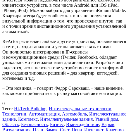
клиентских устройств, в том числе Android или iOS (iPad,
iPhone, iPod). Можно выбрать для управления iRidium Mobile.
Квартира всегда будет «online» как в плане получения
визуальной информации о том, что происходит внутри, так
и с точки зрения дистанционного управления установленной
автоматикой.
ReActor распознает любые другие устройства, появляющиеся
в сети, находит аналоги и устанавливает связь с ними.
Он полностью интегрирован в IP-сервисы
и коммуникационные среды (Twitter, Facebook), обладает
уникальными возможностями для аналитики. Разработчики
надеются, что в перспективе устройство станет платформой
для создания типовых решений – для квартир, коттеджей,
котельных и т.д.
– Эта новинка, – говорит Федор Сарокваш, – наше видение,
как можно приблизиться к рынку массовой автоматизации.
0
Теги:
Hi-Tech Building
,
Интеллектуальные технологии
,
Технологии
,
Автоматизация
,
Автомобиль
,
Интеллектуальное
здание
,
Комплекс
,
Интеллектуальные здания
,
Умный дом
,
Область
,
Безопасность
,
Бизнес
,
Взаимодействие
,
Взрыв
,
Визуализация
,
План
,
Замок
,
Свет
,
Цена
,
Интернет
,
Качество
,