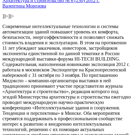
Архитектура и строительство № 6 (230) 2012 г.
Валентина Морозова
]]>
]]>
Современные интеллектуальные технологии и системы
автоматизации зданий повышают уровень их комфорта,
безопасности, энергоэффективности и позволяют снижать
стоимость владения и эксплуатации. В этом на протяжении
11 лет убеждают заказчиков, инвесторов, застройщиков
экспоненты единственной по данной тематике в России
международной выставки-форума HI-TECH BUILDING.
Содержательная, наполненная новинками экспозиция 2012 г.
работала в московском Экспоцентре на Краснопресненской
набережной с 31 октября по 3 ноября. По приглашению
Мидэкспо – компании-организатора выставки в ней
традиционно принимают участие представители журнала
«Архитектура и строительство», редакция которого под
эгидой Министерства архитектуры и строительства ежегодно
проводит международную научно-практическую
конференцию «Интеллектуальные здания и сооружения.
Тенденции и перспективы» в Минске. Оба мероприятия
стремятся поддерживать в профессиональном сообществе
интерес к развитию и внедрению интеллектуальных
технологий, решению с их помощью актуальных
современных проблем строительства и эксплуатации зданий.