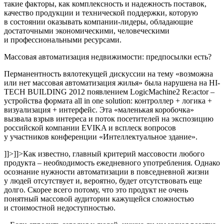
такие факторы, как комплексность и надежность поставок,
качество продукции и технической поддержки, которую
в состоянии оказывать компании-лидеры, обладающие
достаточными экономическими, человеческими
и профессиональными ресурсами.
Массовая автоматизация недвижимости: предпосылки есть?
Перманентность вялотекущей дискуссии на тему «возможна
или нет массовая автоматизация жилья» была нарушена на HI-
TECH BUILDING 2012 появлением LogicMachine2 Re:actor –
устройства формата all in one solution: контроллер + логика +
визуализация + интерфейс. Эта «маленькая коробочка»
вызвала взрыв интереса и поток посетителей на экспозицию
российской компании EVIKA и всплеск вопросов
у участников конференции «Интеллектуальное здание».
]]>
]]>
Как известно, главный критерий массовости любого
продукта – необходимость ежедневного употребления. Однако
осознание нужности автоматизации в повседневной жизни
у людей отсутствует и, вероятно, будет отсутствовать еще
долго. Скорее всего потому, что это продукт не очень
понятный массовой аудитории кажущейся сложностью
и стоимостной недоступностью.