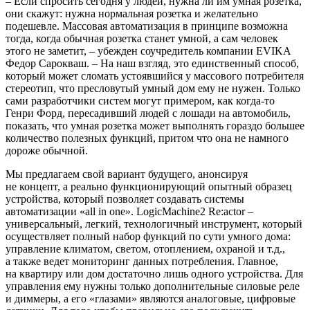
– Если спросить сегодня у людей, нужна ли им умная розетка,
они скажут: нужна нормальная розетка и желательно
подешевле. Массовая автоматизация в принципе возможна
тогда, когда обычная розетка станет умной, а сам человек
этого не заметит, – убежден соучредитель компании EVIKA
Федор Сарокваш. – На наш взгляд, это единственный способ,
который может сломать устоявшийся у массового потребителя
стереотип, что пресловутый умный дом ему не нужен. Только
сами разработчики систем могут примером, как когда-то
Генри Форд, пересадивший людей с лошади на автомобиль,
показать, что умная розетка может выполнять гораздо большее
количество полезных функций, притом что она не намного
дороже обычной.
Мы предлагаем свой вариант будущего, анонсируя
не концепт, а реально функционирующий опытный образец
устройства, который позволяет создавать системы
автоматизации «all in one».
LogicMachine2 Re:actor –
универсальный, легкий, технологичный инструмент, который
осуществляет полный набор функций по сути умного дома:
управление климатом, светом, отоплением, охраной и т.д.,
а также ведет мониторинг данных потребления. Главное,
на квартиру или дом достаточно лишь одного устройства. Для
управления ему нужны только дополнительные силовые реле
и диммеры, а его «глазами» являются аналоговые, цифровые