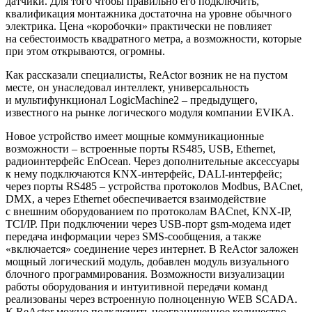
датчики. Для того чтобы правильно его подключить,
квалификация монтажника достаточна на уровне обычного
электрика. Цена «коробочки» практически не повлияет
на себестоимость квадратного метра, а возможности, которые
при этом открываются, огромны.
Как рассказали специалисты, ReActor возник не на пустом
месте, он унаследовал интеллект, универсальность
и мультифункционал LogicMachine2 – предыдущего,
известного на рынке логического модуля компании EVIKA.
Новое устройство имеет мощные коммуникационные
возможности – встроенные порты RS485, USB, Ethernet,
радиоинтерфейс EnOcean. Через дополнительные аксессуары
к нему подключаются KNX-интерфейс, DALI-интерфейс;
через порты RS485 – устройства протоколов Modbus, BACnet,
DMX, а через Ethernet обеспечивается взаимодействие
с внешним оборудованием по протоколам BACnet, KNX-IP,
TCI/IP. При подключении через USB-порт gsm-модема идет
передача информации через SMS-сообщения, а также
«включается» соединение через интернет. В ReActor заложен
мощный логический модуль, добавлен модуль визуального
блочного программирования.
Возможности визуализации
работы оборудования и интуитивной передачи команд
реализованы через встроенную полноценную WEB SCADA.
К ReActor можно подключить неограниченное количество