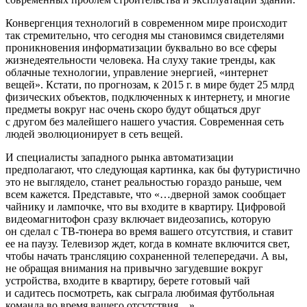
Конвергенция технологий в современном мире происходит
так стремительно, что сегодня мы становимся свидетелями
проникновения информатизации буквально во все сферы
жизнедеятельности человека. На слуху такие тренды, как
облачные технологии, управление энергией, «интернет
вещей». Кстати, по прогнозам, к 2015 г. в мире будет 25 млрд
физических объектов, подключенных к интернету, и многие
предметы вокруг нас очень скоро будут общаться друг
с другом без малейшего нашего участия. Современная сеть
людей эволюционирует в сеть вещей.
И специалисты западного рынка автоматизации
предполагают, что следующая картинка, как бы футуристично
это не выглядело, станет реальностью гораздо раньше, чем
всем кажется. Представьте, что «…дверной замок сообщает
чайнику и лампочке, что вы входите в квартиру. Цифровой
видеомагнитофон сразу включает видеозапись, которую
он сделал с ТВ-тюнера во время вашего отсутствия, и ставит
ее на паузу. Телевизор ждет, когда в комнате включится свет,
чтобы начать трансляцию сохраненной телепередачи. А вы,
не обращая внимания на привычно загудевшие вокруг
устройства, входите в квартиру, берете готовый чай
и садитесь посмотреть, как сыграла любимая футбольная
команда во время вашего отсутствия…»