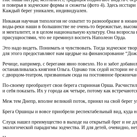
и поверья в зодческие формы и сюжеты (фото 4). Здесь исстар
Каждый берег уникален, индивидуален.
Никакая научная типология не охватит то разнообразие в нюанс
воды-реки наши в большинстве не очень-то бережистые, высок
и менталитет, и в целом национальную культуру. Она возрос
присущностями, что не преминул воспеть Наполеон Орда.
Это надо видеть. Понимать и чувствовать. Тогда зодческое тв
для этого предоставляют нам щедрые на финансирование “Дож
Речице, например, с берегами явно повезло. Но и забот добави
останавливалась княгиня Ольга. Однако ток седой истории не 
с дворцом-театром, призванным сюда на постоянное брежничань
По-своему преобразует свои берега старинная Орша. Расчистила
и себя показать. Их у города аж четыре, потому как встречаю
Меж тем Днепр, вполне великий поток, принял на свой берег у
Брега Оршицы и вовсе приобрели респектабельный вид, куда не 
Слуцк нашел преимущество в выходе на открытый брег и не для
экологической парадигмы зодчества. И для детей, очевидно, не