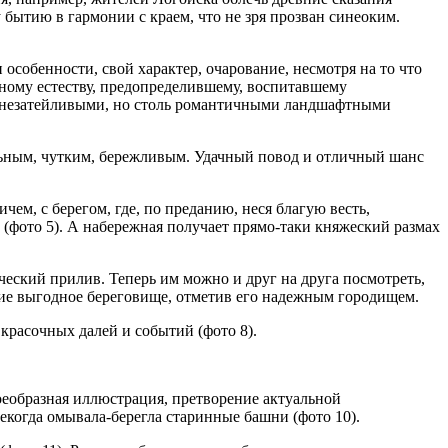
бытию в гармонии с краем, что не зря прозван синеоким.
особенности, свой характер, очарование, несмотря на то что
ному естеству, предопределившему, воспитавшему
ми незатейливыми, но столь романтичными ландшафтными
тельным, чутким, бережливым. Удачный повод и отличный шанс
чем, с берегом, где, по преданию, неся благую весть,
 (фото 5). А набережная получает прямо-таки княжеский размах
ический прилив. Теперь им можно и друг на друга посмотреть,
 сие выгодное береговище, отметив его надежным городищем.
красочных далей и событий (фото 8).
воеобразная иллюстрация, претворение актуальной
некогда омывала-берегла старинные башни (фото 10).