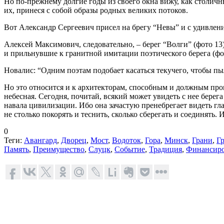
Но по-прежнему долгие годы из своего окна вижу, как столичн
их, принеся с собой образы родных великих потоков.
Вот Александр Сергеевич присел на брегу “Невы” и с удивлен
Алексей Максимович, следовательно, – берег “Волги” (фото 13
и прильнувшие к гранитной имитации поэтического берега (фот
Новалис:
“Одним поэтам подобает касаться текучего, чтобы пы
Но это относится и к архитекторам, способным и должным про
небесная. Сегодня, почитай, всякий может увидеть с нее берег
навала цивилизации. Ибо она зачастую пренебрегает видеть гл
не столько покорять и теснить, сколько сберегать и соединять
0
Теги:
Авангард
,
Дворец
,
Мост
,
Водоток
,
Гора
,
Минск
,
Грани
,
Г
Память
,
Преимущество
,
Слуцк
,
Событие
,
Традиция
,
Финансир