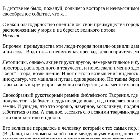
В детстве не было, пожалуй, большего восторга и неизъяснимог
своеобразное событие, что я…
С какой благодарностью оценили бы свои преимущества город
расположенные у моря и на берегах великого потока.
Новалис
Впрочем, преимущества эти люди-города познали-оценили давно 
и ни сюда. Водоток – и нешуточная преграда для неприятеля, ч
Летописцы, однако, акцентируют другое, немеркантильное и б
простора, растворенного в текучести, и повелевали именно зд
“берг” – гора, возвышение. И вот с этого возвышения виделось 
инокультур, что манила и пугала одновременно. По таким бер
зарывались в кручу приглянувшихся берегов, а на месте их п
Своеобразный рукотворный ремейк библейского Творения, где бе
получается: “Да будет твердь посреди воды, и да отделяет он
земли. И увидев, что это хорошо, наверное, воскликнул, подо
заботиться о нем. А главное, заселять его всякими тварями-люд
с лихвой хватило и одного.
Его волнение передалось и человеку, который с тех самых пор
(В. Даль), на феноменальной грани между двумя мирозданческим