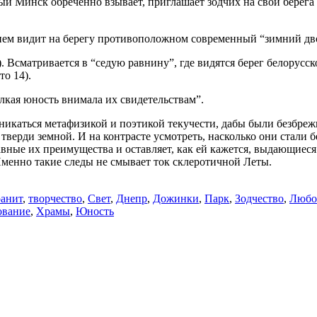
ый Минск обреченно взывает, приглашает зодчих на свои берега
ием видит на берегу противоположном современный “зимний дво
). Всматривается в “седую равнину”, где видятся берег белорус
о 14).
лкая юность внимала их свидетельствам”.
никаться метафизикой и поэтикой текучести, дабы были безбреж
а тверди земной. И на контрасте усмотреть, насколько они стал
авные их преимущества и оставляет, как ей кажется, выдающиеся
. Именно такие следы не смывает ток склеротичной Леты.
ранит
,
творчество
,
Свет
,
Днепр
,
Дожинки
,
Парк
,
Зодчество
,
Любо
ование
,
Храмы
,
Юность