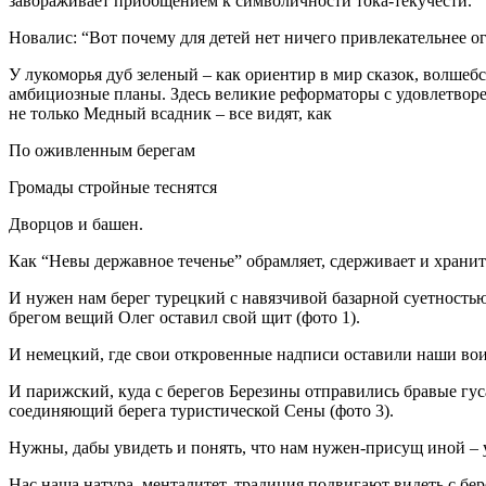
завораживает приобщением к символичности тока-текучести.
Новалис
: “Вот почему для детей нет ничего привлекательнее
У лукоморья дуб зеленый – как ориентир в мир сказок, волшебс
амбициозные планы. Здесь великие реформаторы с удовлетворе
не только Медный всадник – все видят, как
По оживленным берегам
Громады стройные теснятся
Дворцов и башен.
Как “Невы державное теченье” обрамляет, сдерживает и хран
И нужен нам берег турецкий с навязчивой базарной суетностью
брегом вещий Олег оставил свой щит (фото 1).
И немецкий, где свои откровенные надписи оставили наши воин
И парижский, куда с берегов Березины отправились бравые гус
соединяющий берега туристической Сены (фото 3).
Нужны, дабы увидеть и понять, что нам нужен-присущ иной – 
Нас наша натура, менталитет, традиция подвигают видеть с бер