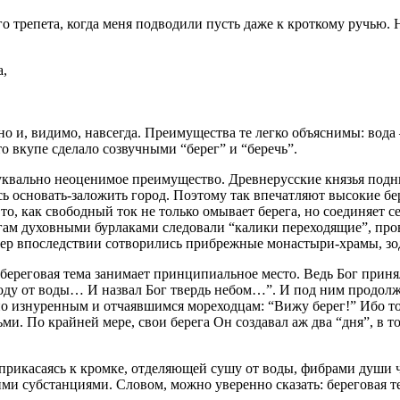
о трепета, когда меня подводили пусть даже к кроткому ручью. Н
а,
и, видимо, навсегда. Преимущества те легко объяснимы: вода – 
то вкупе сделало созвучными “берег” и “беречь”.
уквально неоценимое преимущество. Древнерусские князья подни
есь основать-заложить город. Поэтому так впечатляют высокие бе
то, как свободный ток не только омывает берега, но соединяет с
егам духовными бурлаками следовали “калики
переходящие”, пр
ещер впоследствии сотворились прибрежные монастыри-храмы, зо
реговая тема занимает принципиальное место. Ведь Бог принялся
а воду от воды… И назвал Бог твердь небом…”. И под ним продол
бно изнуренным и отчаявшимся мореходцам: “Вижу берег!” Ибо тол
ьми. По крайней мере, свои берега Он создавал аж два “дня”, в т
, прикасаясь к кромке, отделяющей сушу от воды, фибрами души 
и субстанциями. Словом, можно уверенно сказать: береговая тем