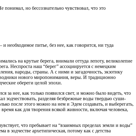
е понимал, но бессознательно чувствовал, что это
и необходимое питье, без нее, как говорится, ни туда
мались на крутые берега, внимали оттуда лепоту, великолепие
рега. Неспроста наш “берег” ассоциируется с немецким
еления, народы, страны. А с ними и загадочность, экзотику
оводники нового миропонимания, веры. И традиционно
дческие обереги целой эпохи.
 за нее, как только появился свет, и можно было видеть, что
жал зодчествовать, разделяя безбрежные воды твердью суши-
ько после этого можно на нем и Эдем создавать, и выберегать,
о время как для творения всякой живности, включая человека,
чувствует, что пребывает на “взаимных пределах земли и воды”
а в зодчестве архетипическая, потому как с детства