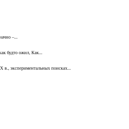
ачно –...
к будто ожил, Как...
 в., экспериментальных поисках...