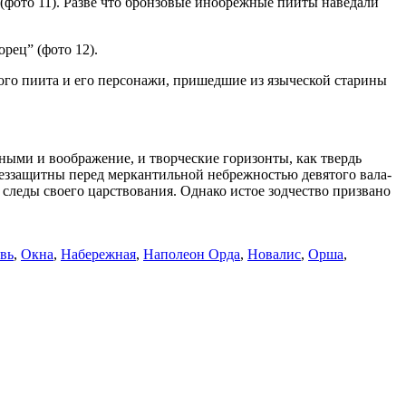
 (фото 11). Разве что бронзовые инобрежные пииты наведали
рец” (фото 12).
ского пиита и его персонажи, пришедшие из языческой старины
ными и воображение, и творческие горизонты, как твердь
и беззащитны перед меркантильной небрежностью девятого вала-
 следы своего царствования. Однако истое зодчество призвано
вь
,
Окна
,
Набережная
,
Наполеон Орда
,
Новалис
,
Орша
,