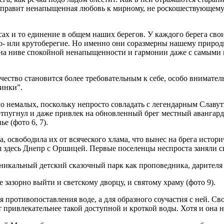
и правит ненапыщенная любовь к мирному, не роскошествующему 
ах и то единение в общем наших берегов. У каждого берега свои 
о- или крутоберегие. Но именно они соразмерны нашему природ
ла на ниве спокойной ненапыщенности и гармонии даже с самы
орчество становится более требовательным к себе, особо внима
инки”.
ло немалых, поскольку непросто совладать с легендарным Славути
отпугнул и даже привлек на обновленный брег местный авангард
е (фото 6, 7).
, освободила их от всяческого хлама, что вынес на брега истор
тся здесь Днепр с Оршицей. Первые поселенцы неспроста заняли
никальный детский сказочный парк как проповедника, дарителя 
зазорно выйти и светскому дворцу, и святому храму (фото 9).
 противопоставления воде, а для образного соучастия с ней. С
т привлекательнее такой доступной и кроткой воды. Хотя и она 