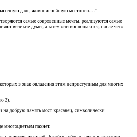
 красочную даль, живописнейшую местность…”
претворяются самые сокровенные мечты, реализуются самые
няют великие думы, а затем они воплощаются, после чего
х которых в знак овладения этим неприступным для многих
о 2).
ли на добрую память мост-красавец, символически
е многоцветьем пахнет.
ия, например, жителей Логойска облечь древние сказания