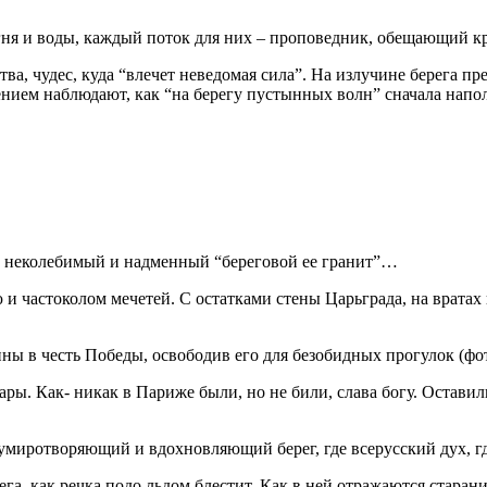
 огня и воды, каждый поток для них – проповедник, обещающий
тва, чудес, куда “влечет неведомая сила”. На излучине берега 
нием наблюдают, как “на берегу пустынных волн” сначала напол
ит неколебимый и надменный “береговой ее гранит”…
 и частоколом мечетей. С остатками стены Царьграда, на врата
ы в честь Победы, освободив его для безобидных прогулок (фот
ары. Как- никак в Париже были, но не били, слава богу. Остави
умиротворяющий и вдохновляющий берег, где всерусский дух, гд
ега, как речка подо льдом блестит. Как в ней отражаются старан