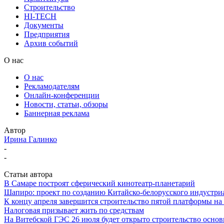
Строительство
HI-TECH
Документы
Предприятия
Архив событий
О нас
О нас
Рекламодателям
Онлайн-конференции
Новости, статьи, обзоры
Баннерная реклама
Автор
Ирина Галинко
-
-
Статьи автора
В Самаре построят сферический кинотеатр-планетарий
Шапиро: проект по созданию Китайско-белорусского индустри
К концу апреля завершится строительство пятой платформы н
Налоговая призывает жить по средствам
На Витебской ГЭС 26 июля будет открыто строительство осно