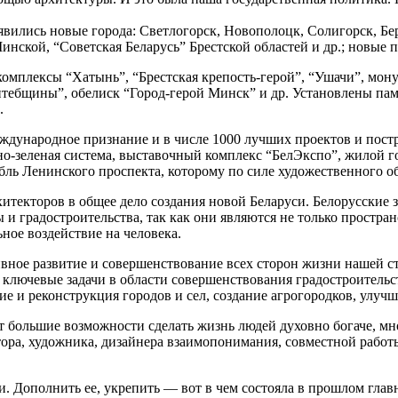
ились новые города: Светлогорск, Новополоцк, Солигорск, Бере
нской, “Советская Беларусь” Брестской областей и др.; новые
мплексы “Хатынь”, “Брестская крепость-герой”, “Ушачи”, мон
тебщины”, обелиск “Город-герой Минск” и др. Установлены памя
.
еждународное признание и в числе 1000 лучших проектов и пос
о-зеленая система, выставочный комплекс “БелЭкспо”, жилой го
ль Ленинского проспекта, которому по силе художественного об
текторов в общее дело создания новой Беларуси. Белорусские з
и градостроительства, так как они являются не только простра
ое воздействие на человека.
вное развитие и совершенствование всех сторон жизни нашей ст
 ключевые задачи в области совершенствования градостроительс
е и реконструкция городов и сел, создание агрогородков, улучш
ет большие возможности сделать жизнь людей духовно богаче, м
ктора, художника, дизайнера взаимопонимания, совместной рабо
и. Дополнить ее, укрепить — вот в чем состояла в прошлом глав