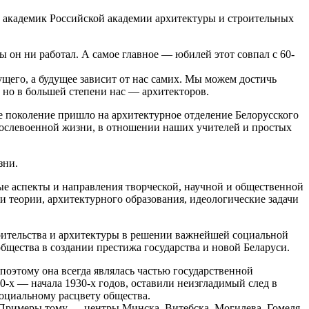
, академик Российской академии архитектуры и строительных
 он ни работал. А самое главное — юбилей этот совпал с 60-
щего, а будущее зависит от нас самих. Мы можем достичь
 но в большей степени нас — архитекторов.
е поколение пришло на архитектурное отделение Белорусского
 послевоенной жизни, в отношении наших учителей и простых
зни.
ые аспекты и направления творческой, научной и общественной
 теории, архитектурного образования, идеологические задачи
оительства и архитектуры в решении важнейшей социальной
бщества в создании престижа государства и новой Беларуси.
 поэтому она всегда являлась частью государственной
0-х — начала 1930-х годов, оставили неизгладимый след в
социальному расцвету общества.
 Примеры тому — центры Минска, Витебска, Могилева, Гомеля