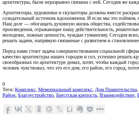
архитектуры, были неразрывно связаны с ней. Сегодня же каждо
Архитекторы, художники и скульпторы должны вместе раскрыт
созидательный источник вдохновения. И если мы это поймем, 
Наш долг — обогащать духовную жизнь общества, содействоват
произведения, отражающие нашу действительность, решительно
молодежи, ложные ценности, чуждые гуманизму. Сегодня ясно,
решать задачи, напрямую связанные с развитием и становление
Перед нами стоит задача совершенствования социальной сферы
качество архитектуры наших городов и сел, успешно решать к
своеобразных по архитектуре домах, хотят, чтобы каждый горо
человек чувствовал, что это его дом, его район, его город, по
0
Теги:
Комплекс
,
Мемориальный комплекс
,
Дом Правительства
Район
,
Благоустройство
,
Брестская крепость
,
Взаимодействие
,