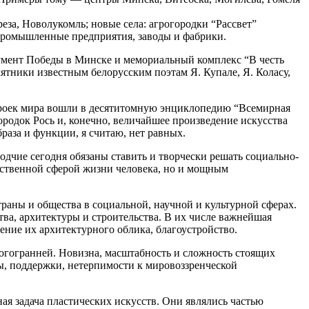
за, Новолукомль; новые села: агрогородки “Рассвет”
 промышленные предприятия, заводы и фабрики.
умент Победы в Минске и мемориальный комплекс “В честь
тники известным белорусским поэтам Я. Купале, Я. Коласу,
троек мира вошли в десятитомную энциклопедию “Всемирная
родок Рось и, конечно, величайшее произведение искусства
раза и функции, я считаю, нет равных.
одчие сегодня обязаны ставить и творчески решать социально-
нственной сферой жизни человека, но и мощным
раны и общества в социальной, научной и культурной сферах.
тва, архитектуры и строительства. В их числе важнейшая
ение их архитектурного облика, благоустройство.
ногогранней. Новизна, масштабность и сложность стоящих
ты, поддержки, нетерпимости к мировоззренческой
ная задача пластических искусств. Они являлись частью