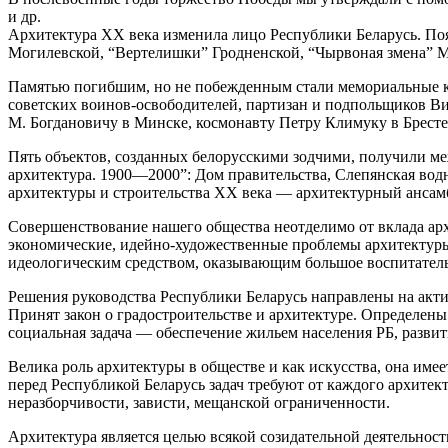
и др.
Архитектура XX века изменила лицо Республики Беларусь. Появ
Могилевской, “Вертелишки” Гродненской, “Чырвоная змена” Ми
Памятью погибшим, но не побежденным стали мемориальные ко
советских воинов-освободителей, партизан и подпольщиков Ви
М. Богдановичу в Минске, космонавту Петру Климуку в Бресте
Пять объектов, созданных белорусскими зодчими, получили м
архитектура. 1900—2000”: Дом правительства, Слепянская водн
архитектуры и строительства XX века — архитектурный ансамб
Совершенствование нашего общества неотделимо от вклада архи
экономические, идейно-художественные проблемы архитектуры 
идеологическим средством, оказывающим большое воспитательн
Решения руководства Республики Беларусь направлены на акти
Принят закон о градостроительстве и архитектуре. Определены
социальная задача — обеспечение жильем населения РБ, развити
Велика роль архитектуры в обществе и как искусства, она име
перед Республикой Беларусь задач требуют от каждого архите
неразборчивости, зависти, мещанской ограниченности.
Архитектура является целью всякой созидательной деятельност