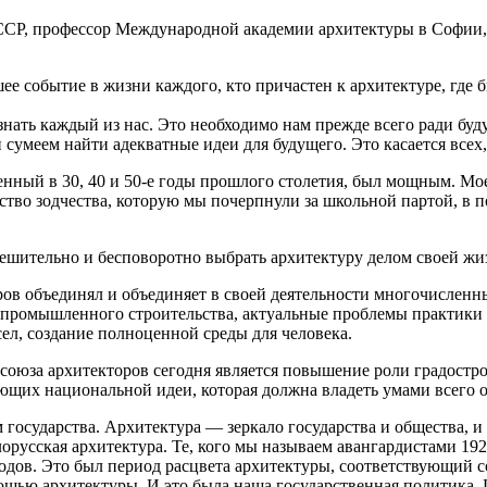
 БССР, профессор Международной академии архитектуры в Софии
 событие в жизни каждого, кто причастен к архитектуре, где бы
ать каждый из нас. Это необходимо нам прежде всего ради буду
умеем найти адекватные идеи для будущего. Это касается всех,
енный в 30, 40 и 50-е годы прошлого столетия, был мощным. Мо
сство зодчества, которую мы почерпнули за школьной партой, в
 решительно и бесповоротно выбрать архитектуру делом своей жи
ов объединял и объединяет в своей деятельности многочисленн
промышленного строительства, актуальные проблемы практики и
сел, создание полноценной среды для человека.
союза архитекторов сегодня является повышение роли градостр
ющих национальной идеи, которая должна владеть умами всего о
м государства. Архитектура — зеркало государства и общества, и
русская архитектура. Те, кого мы называем авангардистами 192
родов. Это был период расцвета архитектуры, соответствующий 
щью архитектуры. И это была наша государственная политика.