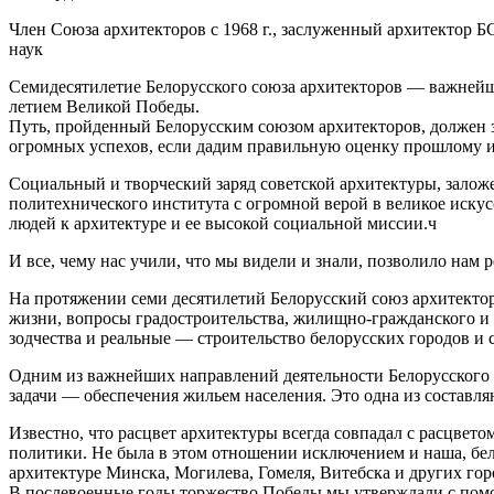
Член Союза архитекторов с 1968 г., заслуженный архитектор
наук
Семидесятилетие Белорусского союза архитекторов — важнейшее
летием Великой Победы.
Путь, пройденный Белорусским союзом архитекторов, должен зн
огромных успехов, если дадим правильную оценку прошлому и с
Социальный и творческий заряд советской архитектуры, залож
политехнического института с огромной верой в великое иску
людей к архитектуре и ее высокой социальной миссии.ч
И все, чему нас учили, что мы видели и знали, позволило нам
На протяжении семи десятилетий Белорусский союз архитектор
жизни, вопросы градостроительства, жилищно-гражданского и 
зодчества и реальные — строительство белорусских городов и 
Одним из важнейших направлений деятельности Белорусского 
задачи — обеспечения жильем населения. Это одна из составля
Известно, что расцвет архитектуры всегда совпадал с расцвето
политики. Не была в этом отношении исключением и наша, бело
архитектуре Минска, Могилева, Гомеля, Витебска и других го
В послевоенные годы торжество Победы мы утверждали с помо