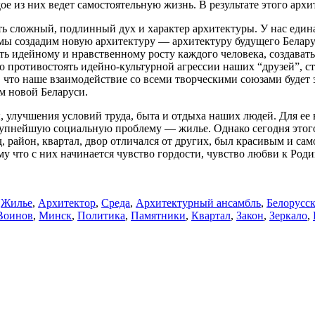
е из них ведет самостоятельную жизнь. В результате этого архи
ь сложный, подлинный дух и характер архитектуры. У нас един
мы создадим новую архитектуру — архитектуру будущего Белару
ь идейному и нравственному росту каждого человека, создавать
 противостоять идейно-культурной агрессии наших “друзей”, ст
 что наше взаимодействие со всеми творческими союзами будет
м новой Беларуси.
, улучшения условий труда, быта и отдыха наших людей. Для ее
рупнейшую социальную проблему — жилье. Однако сегодня этого
д, район, квартал, двор отличался от других, был красивым и с
тому что с них начинается чувство гордости, чувство любви к Род
,
Жилье
,
Архитектор
,
Среда
,
Архитектурный ансамбль
,
Белорусск
Воинов
,
Минск
,
Политика
,
Памятники
,
Квартал
,
Закон
,
Зеркало
,