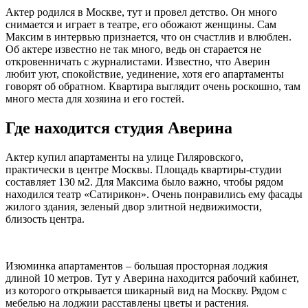
Актер родился в Москве, тут и провел детство. Он много
снимается и играет в театре, его обожают женщины. Сам
Максим в интервью признается, что он счастлив и влюблен.
Об актере известно не так много, ведь он старается не
откровенничать с журналистами. Известно, что Аверин
любит уют, спокойствие, уединение, хотя его апартаменты
говорят об обратном. Квартира выглядит очень роскошно, там
много места для хозяина и его гостей.
Где находится студия Аверина
Актер купил апартаменты на улице Гиляровского,
практически в центре Москвы. Площадь квартиры-студии
составляет 130 м2. Для Максима было важно, чтобы рядом
находился театр «Сатирикон». Очень понравились ему фасады
жилого здания, зеленый двор элитной недвижимости,
близость центра.
Изюминка апартаментов – большая просторная лоджия
длиной 10 метров. Тут у Аверина находится рабочий кабинет,
из которого открывается шикарный вид на Москву. Рядом с
мебелью на лоджии расставлены цветы и растения.