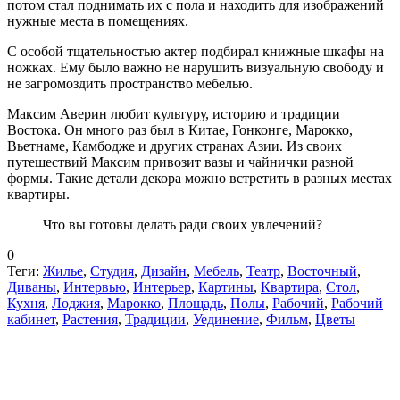
потом стал поднимать их с пола и находить для изображений
нужные места в помещениях.
С особой тщательностью актер подбирал книжные шкафы на
ножках. Ему было важно не нарушить визуальную свободу и
не загромоздить пространство мебелью.
Максим Аверин любит культуру, историю и традиции
Востока. Он много раз был в Китае, Гонконге, Марокко,
Вьетнаме, Камбодже и других странах Азии. Из своих
путешествий Максим привозит вазы и чайнички разной
формы. Такие детали декора можно встретить в разных местах
квартиры.
Что вы готовы делать ради своих увлечений?
0
Теги:
Жилье
,
Студия
,
Дизайн
,
Мебель
,
Театр
,
Восточный
,
Диваны
,
Интервью
,
Интерьер
,
Картины
,
Квартира
,
Стол
,
Кухня
,
Лоджия
,
Марокко
,
Площадь
,
Полы
,
Рабочий
,
Рабочий
кабинет
,
Растения
,
Традиции
,
Уединение
,
Фильм
,
Цветы