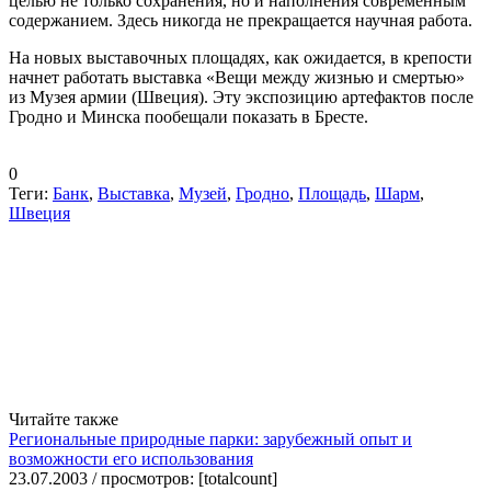
целью не только сохранения, но и наполнения современным
содержанием. Здесь никогда не прекращается научная работа.
На новых выставочных площадях, как ожидается, в крепости
начнет работать выставка «Вещи между жизнью и смертью»
из Музея армии (Швеция). Эту экспозицию артефактов после
Гродно и Минска пообещали показать в Бресте.
0
Теги:
Банк
,
Выставка
,
Музей
,
Гродно
,
Площадь
,
Шарм
,
Швеция
Читайте также
Региональные природные парки: зарубежный опыт и
возможности его использования
23.07.2003 / просмотров: [totalcount]