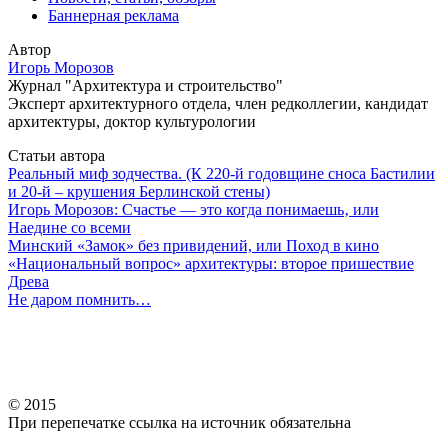
Баннерная реклама
Автор
Игорь Морозов
Журнал "Архитектура и строительство"
Эксперт архитектурного отдела, член редколлегии, кандидат
архитектуры, доктор культурологии
Статьи автора
Реальный миф зодчества. (К 220-й годовщине сноса Бастилии
и 20-й – крушения Берлинской стены)
Игорь Морозов: Счастье — это когда понимаешь‚ или
Наедине со всеми
Минский «Замок» без привидений, или Поход в кино
«Национальный вопрос» архитектуры: второе пришествие
Древа
Не даром помнить…
© 2015
При перепечатке ссылка на источник обязательна