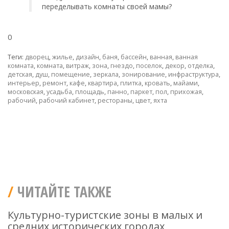
переделывать комнаты своей мамы?
0
Теги:
дворец
,
жилье
,
дизайн
,
баня
,
бассейн
,
ванная
,
ванная
комната
,
комната
,
витраж
,
зона
,
гнездо
,
поселок
,
декор
,
отделка
,
детская
,
душ
,
помещение
,
зеркала
,
зонирование
,
инфраструктура
,
интерьер
,
ремонт
,
кафе
,
квартира
,
плитка
,
кровать
,
майами
,
московская
,
усадьба
,
площадь
,
панно
,
паркет
,
пол
,
прихожая
,
рабочий
,
рабочий кабинет
,
рестораны
,
цвет
,
яхта
ЧИТАЙТЕ ТАКЖЕ
Культурно-туристские зоны в малых и
средних исторических городах