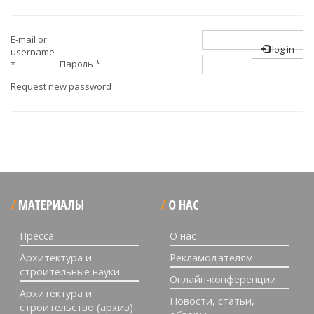
E-mail or
log in
username
Пароль
*
*
Request new password
МАТЕРИАЛЫ
О НАС
Пресса
О нас
Архитектура и
Рекламодателям
строительные науки
Онлайн-конференции
Архитектура и
Новости, статьи,
строительство (архив)