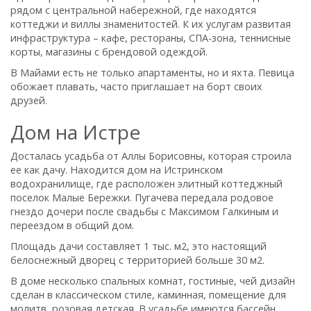
рядом с центральной набережной, где находятся
коттеджи и виллы знаменитостей. К их услугам развитая
инфраструктура – кафе, рестораны, СПА-зона, теннисные
корты, магазины с брендовой одеждой.
В Майами есть не только апартаменты, но и яхта. Певица
обожает плавать, часто приглашает на борт своих
друзей.
Дом на Истре
Досталась усадьба от Аллы Борисовны, которая строила
ее как дачу. Находится дом на Истринском
водохранилище, где расположен элитный коттеджный
поселок Малые Бережки. Пугачева передала родовое
гнездо дочери после свадьбы с Максимом Галкиным и
переездом в общий дом.
Площадь дачи составляет 1 тыс. м2, это настоящий
белоснежный дворец с территорией больше 30 м2.
В доме несколько спальных комнат, гостиные, чей дизайн
сделан в классическом стиле, каминная, помещение для
молитв, розовая детская. В усадьбе имеются бассейн,