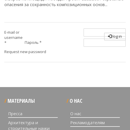
опасения за сохранность композиционных основ...
E-mail or
log in
username
Пароль
*
*
Request new password
МАТЕРИАЛЫ
О НАС
Пресса
О нас
Архитектура и
Рекламодателям
строительные науки