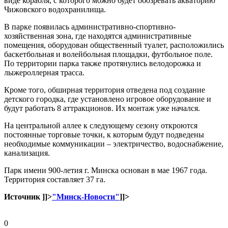
виде корабля, с которого можно будет обозревать акваторию
Чижовского водохранилища.
В парке появилась административно-спортивно-
хозяйственная зона, где находятся административные
помещения, оборудован общественный туалет, расположились
баскетбольная и волейбольная площадки, футбольное поле.
По территории парка также протянулись велодорожка и
лыжероллерная трасса.
Кроме того, обширная территория отведена под создание
детского городка, где установлено игровое оборудование и
будут работать 8 аттракционов. Их монтаж уже начался.
На центральной аллее к следующему сезону откроются
постоянные торговые точки, к которым будут подведены
необходимые коммуникации – электричество, водоснабжение,
канализация.
Парк имени 900-летия г. Минска основан в мае 1967 года.
Территория составляет 37 га.
Источник
]]>
"Минск-Новости"
]]>
0