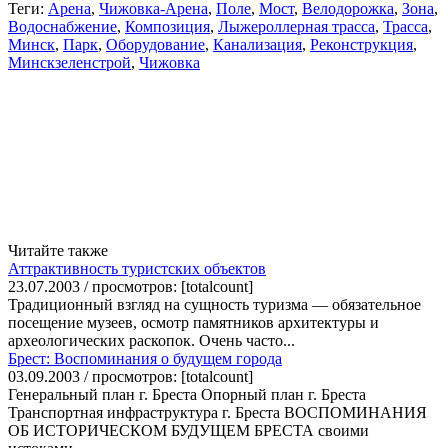
Теги:
Арена
,
Чижовка-Арена
,
Поле
,
Мост
,
Велодорожка
,
Зона
,
Водоснабжение
,
Композиция
,
Лыжероллерная трасса
,
Трасса
,
Минск
,
Парк
,
Оборудование
,
Канализация
,
Реконструкция
,
Минскзеленстрой
,
Чижовка
Читайте также
Аттрактивность туристских объектов
23.07.2003 / просмотров: [totalcount]
Традиционный взгляд на сущность туризма — обязательное
посещение музеев, осмотр памятников архитектуры и
археологических раскопок. Очень часто...
Брест: Воспоминания о будущем города
03.09.2003 / просмотров: [totalcount]
Генеральный план г. Бреста Опорный план г. Бреста
Транспортная инфраструктура г. Бреста ВОСПОМИНАНИЯ
ОБ ИСТОРИЧECКОМ БУДУЩЕМ БРЕСТА своими