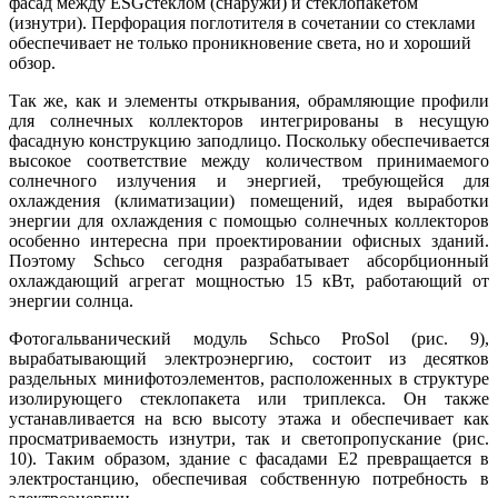
фасад между ESGстеклом (снаружи) и стеклопакетом
(изнутри). Перфорация поглотителя в сочетании со стеклами
обеспечивает не только проникновение света, но и хороший
обзор.
Так же, как и элементы открывания, обрамляющие профили
для солнечных коллекторов интегрированы в несущую
фасадную конструкцию заподлицо. Поскольку обеспечивается
высокое соответствие между количеством принимаемого
солнечного излучения и энергией, требующейся для
охлаждения (климатизации) помещений, идея выработки
энергии для охлаждения с помощью солнечных коллекторов
особенно интересна при проектировании офисных зданий.
Поэтому Schьco сегодня разрабатывает абсорбционный
охлаждающий агрегат мощностью 15 кВт, работающий от
энергии солнца.
Фотогальванический модуль Schьco ProSol (рис. 9),
вырабатывающий электроэнергию, состоит из десятков
раздельных минифотоэлементов, расположенных в структуре
изолирующего стеклопакета или триплекса. Он также
устанавливается на всю высоту этажа и обеспечивает как
просматриваемость изнутри, так и светопропускание (рис.
10). Таким образом, здание с фасадами Е2 превращается в
электростанцию, обеспечивая собственную потребность в