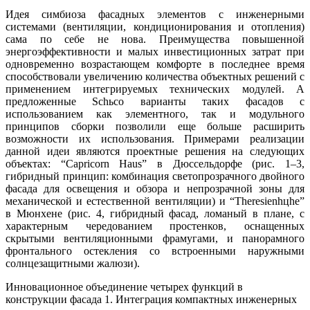
Идея симбиоза фасадных элементов с инженерными
системами (вентиляции, кондиционирования и отопления)
сама по себе не нова. Преимущества повышенной
энергоэффективности и малых инвестиционных затрат при
одновременно возрастающем комфорте в последнее время
способствовали увеличению количества объектных решений с
применением интегрируемых технических модулей. А
предложенные Schьco варианты таких фасадов с
использованием как элементного, так и модульного
принципов сборки позволили еще больше расширить
возможности их использования. Примерами реализации
данной идеи являются проектные решения на следующих
объектах: “Capricorn Haus” в Дюссельдорфе (рис. 1–3,
гибридный принцип: комбинация светопрозрачного двойного
фасада для освещения и обзора и непрозрачной зоны для
механической и естественной вентиляции) и “Theresienhцhe”
в Мюнхене (рис. 4, гибридный фасад, ломаный в плане, с
характерным чередованием простенков, оснащенных
скрытыми вентиляционными фрамугами, и панорамного
фронтального остекления со встроенными наружными
солнцезащитными жалюзи).
Инновационное объединение четырех функций в
конструкции фасада 1. Интеграция компактных инженерных