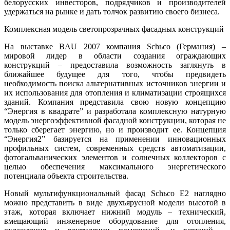
белорусских инвесторов, подрядчиков и производителей
удержаться на рынке и дать толчок развитию своего бизнеса.
Комплексная модель светопрозрачных фасадных конструкций
На выставке BAU 2007 компания Schьco (Германия) –
мировой лидер в области создания ограждающих
конструкций – предоставила возможность заглянуть в
ближайшее будущее для того, чтобы предвидеть
необходимость поиска альтернативных источников энергии и
их использования для отопления и климатизации строящихся
зданий. Компания представила свою новую концепцию
“Энергия в квадрате” и разработала комплексную натурную
модель энергоэффективной фасадной конструкции, которая не
только сберегает энергию, но и производит ее. Концепция
“Энергия2” базируется на применении инновационных
профильных систем, современных средств автоматизации,
фотогальванических элементов и солнечных коллекторов с
целью обеспечения максимального энергетического
потенциала объекта строительства.
Новый мультифункциональный фасад Schьco Е2 наглядно
можно представить в виде двухъярусной модели высотой в
этаж, которая включает нижний модуль – технический,
вмещающий инженерное оборудование для отопления,