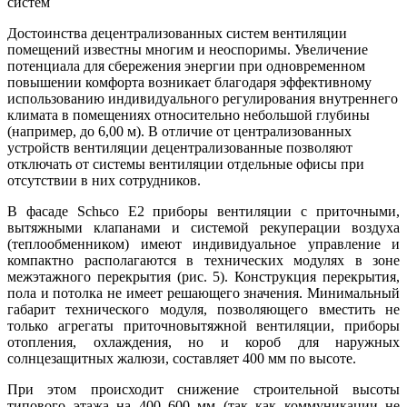
систем
Достоинства децентрализованных систем вентиляции
помещений известны многим и неоспоримы. Увеличение
потенциала для сбережения энергии при одновременном
повышении комфорта возникает благодаря эффективному
использованию индивидуального регулирования внутреннего
климата в помещениях относительно небольшой глубины
(например, до 6,00 м). В отличие от централизованных
устройств вентиляции децентрализованные позволяют
отключать от системы вентиляции отдельные офисы при
отсутствии в них сотрудников.
В фасаде Schьco Е2 приборы вентиляции с приточными,
вытяжными клапанами и системой рекуперации воздуха
(теплообменником) имеют индивидуальное управление и
компактно располагаются в технических модулях в зоне
межэтажного перекрытия (рис. 5). Конструкция перекрытия,
пола и потолка не имеет решающего значения. Минимальный
габарит технического модуля, позволяющего вместить не
только агрегаты приточновытяжной вентиляции, приборы
отопления, охлаждения, но и короб для наружных
солнцезащитных жалюзи, составляет 400 мм по высоте.
При этом происходит снижение строительной высоты
типового этажа на 400–600 мм (так как коммуникации не