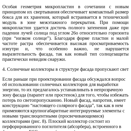
Особая геометрия микропластин в сочетании с новым
принципом их свертывания обеспечивает компактный размер
бокса для их хранения, который встраивается в технический
модуль в зоне межэтажного перекрытия. При помощи
микропластин удается достичь полного затенения даже при
падении лучей солнца под углом 26о относительно горизонта
(при “низком солнце”). Благодаря форме пластин и малой
частоте растра обеспечивается высокая просматриваемость
изнутри и, что особенно важно, не нарушается
выразительность фасада, так как новый тип солнцезащиты
практически невидим снаружи.
4. Солнечные коллекторы в структуре фасада пропускают свет
Если раньше при проектировании фасада обсуждался вопрос
об использовании солнечных коллекторов для выработки
энергии, то их предлагалось устанавливать в непрозрачную
зону фасада (парапет или простенок) для того, чтобы избежать
потерь по светопропусканию. Новый фасад, напротив, имеет
конструкцию “настоящего солярного фасада”, так как в нем
применяются крупногабаритные интегрируемые элементы с
новыми транслюцентными (просвечивающимися)
коллекторами (рис. 8). Плоский коллектор состоит из
перфорированного поглотителя (абсорбера), встроенного в