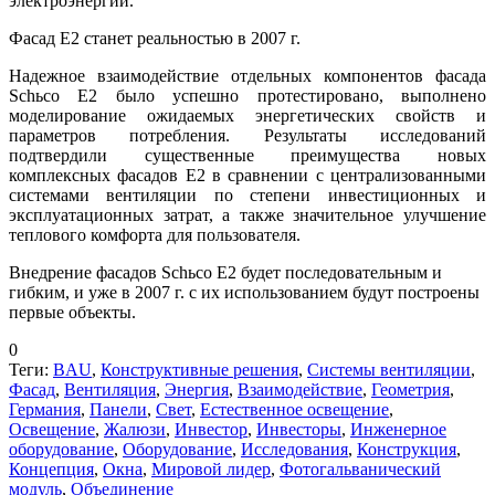
электроэнергии.
Фасад Е2 станет реальностью в 2007 г.
Надежное взаимодействие отдельных компонентов фасада
Schьco Е2 было успешно протестировано, выполнено
моделирование ожидаемых энергетических свойств и
параметров потребления. Результаты исследований
подтвердили существенные преимущества новых
комплексных фасадов Е2 в сравнении с централизованными
системами вентиляции по степени инвестиционных и
эксплуатационных затрат, а также значительное улучшение
теплового комфорта для пользователя.
Внедрение фасадов Schьco Е2 будет последовательным и
гибким, и уже в 2007 г. с их использованием будут построены
первые объекты.
0
Теги:
BAU
,
Конструктивные решения
,
Системы вентиляции
,
Фасад
,
Вентиляция
,
Энергия
,
Взаимодействие
,
Геометрия
,
Германия
,
Панели
,
Свет
,
Естественное освещение
,
Освещение
,
Жалюзи
,
Инвестор
,
Инвесторы
,
Инженерное
оборудование
,
Оборудование
,
Исследования
,
Конструкция
,
Концепция
,
Окна
,
Мировой лидер
,
Фотогальванический
модуль
,
Объединение