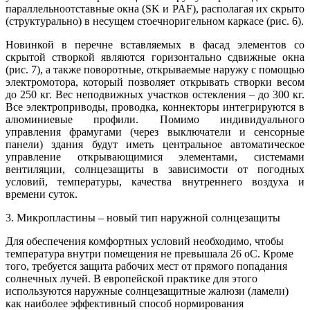
параллельно­отставные окна (SK и PAF), располагая их скрыто
(структурально) в несущем стоечно­ригельном каркасе (рис. 6).
Новинкой в перечне вставляемых в фасад элементов со
скрытой створкой являются горизонтально сдвижные окна
(рис. 7), а также поворотные, открываемые наружу с помощью
электромотора, который позволяет открывать створки весом
до 250 кг. Вес неподвижных участков остекления – до 300 кг.
Все электроприводы, проводка, коннекторы интегрируются в
алюминиевые профили. Помимо индивидуального
управления фрамугами (через выключатели и сенсорные
панели) здания будут иметь центральное автоматическое
управление открывающимися элементами, системами
вентиляции, солнцезащиты в зависимости от погодных
условий, температуры, качества внутреннего воздуха и
времени суток.
3. Микропластины – новый тип наружной солнцезащиты
Для обеспечения комфортных условий необходимо, чтобы
температура внутри помещения не превышала 26 оС. Кроме
того, требуется защита рабочих мест от прямого попадания
солнечных лучей. В европейской практике для этого
используются наружные солнцезащитные жалюзи (ламели)
как наиболее эффективный способ нормирования