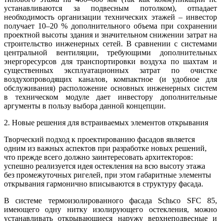
устанавливаются за подвесным потолком), отпадает
необходимость организации технических этажей – инвестор
получает 10–20 % дополнительного объема при сохранении
проектной высоты здания и значительном снижении затрат на
строительство инженерных сетей. В сравнении с системами
центральной вентиляции, требующими дополнительных
энергоресурсов для транспортировки воздуха по шахтам и
существенных эксплуатационных затрат по очистке
воздухопроводящих каналов, компактное (и удобное для
обслуживания) расположение основных инженерных систем
в техническом модуле дает инвестору дополнительные
аргументы в пользу выбора данной концепции.
2. Новые решения для встраиваемых элементов открывания
Творческий подход к проектированию фасадов является
одним из важных аспектов при разработке новых решений,
что прежде всего должно заинтересовать архитекторов:
успешно реализуется идея остекления на всю высоту этажа
без промежуточных ригелей, при этом габаритные элементы
открывания гармонично вписываются в структуру фасада.
В системе термоизолированного фасада Schьco SFC 85,
имеющего одну нитку изолирующего остекления, можно
устанавливать открывающиеся наружу верхнеподвесные и