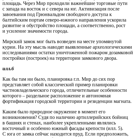
площадь. Через Мир проходили важнейшие торговые пути
с запада на восток и с севера на юг. Активизация после
завоевания под Грюнвальдом свободного доступа к
балтийским портам северо-южного направления ускорила
развитие и обустройство площади, а соответственно, рост
и усиление значимости города.
Мирский замок мог быть возведен на месте упомянутой
курии. На эту мысль наводят выявленные археологическими
исследованиями остатки уничтоженной пожаром дозамковой
постройки (построек) на территории замкового двора.
илл.6
Как бы там ни было, планировка г.п. Мир до сих пор
представляет собой классический пример планировки
частновладельческого города, отличительные особенности
которого – раздельное расположение и автономная
фортификация городской территории и резиденции магната.
Каким было природное окружение в момент его
возникновения? Судя по наличию артиллерийских бойниц
в башнях и стенах, наиболее укрепленными являлись
восточный и особенно южный фасады крепости (илл. 5).
С юга от замка сейчас находится пруд. Если предположить,