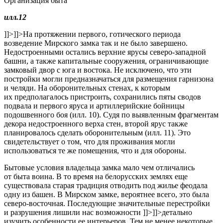
Организация быта
илл.12
]]>
]]>
На протяжении первого, готического периода
возведение Мирского замка так и не было завершено.
Недостроенными остались верхние ярусы северо-западной
башни, а также капитальные сооружения, ограничивающие
замковый двор с юга и востока. Не исключено, что эти
постройки могли предназначаться для размещения гарнизона
и челяди. На оборонительных стенах, к которым
их предполагалось пристроить, сохранились пяты сводов
подвала и первого яруса и артиллерийские бойницы
подошвенного боя (илл. 10). Судя по выявленным фрагментам
декора недостроенного верха стен, второй ярус также
планировалось сделать оборонительным (илл. 11). Это
свидетельствует о том, что для проживания могли
использоваться те же помещения, что и для обороны.
Бытовые условия владельца замка мало чем отличались
от быта воина. В то время на белорусских землях еще
существовала старая традиция отводить под жилье феодала
одну из башен. В Мирском замке, вероятнее всего, это была
северо-восточная. Последующие значительные перестройки
и разрушения лишили нас возможности
]]>
]]>
детально
изучить особенности ее интерьеров. Тем не менее некоторые