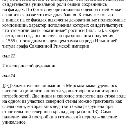
свидетельства уникальной роли башни сохранились
на фасадах. По богатству оригинального декора с ней может
сравниться разве что въездная башня. К тому же только
в нишах на ее фасадах выявлены декоративные полихромные
композиции, характер исполнения которых свидетельствует,
что это могли быть "оказийные" росписи (илл. 12). Скорее
всего, они созданы по случаю празднования получения
в 1555 г. последним владельцем замка из рода Ильиничей
титула графа Священной Римской империи.
илл.11
Инженерное оборудование
илл.14
]]>
]]>
Значительное внимание в Мирском замке уделялось
гигиене и цивилизованности удовлетворения санитарных
потребностей. Две ниши и сквозное отверстие для стока воды
на одном из участков северной стены можно трактовать как
следы бани, которая впоследствии была разрушена при
строительстве северного крыла дворца (илл. 13). Само
наличие такой постройки в готический период – явление
уникальное.