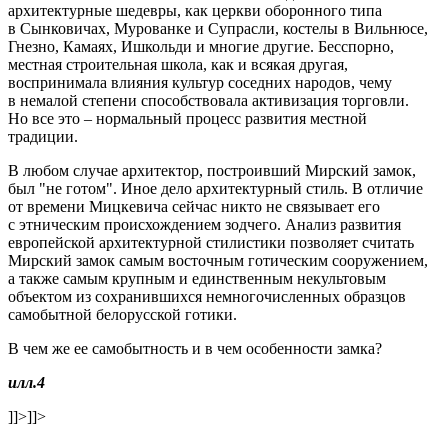
архитектурные шедевры, как церкви оборонного типа
в Сынковичах, Мурованке и Супрасли, костелы в Вильнюсе,
Гнезно, Камаях, Ишкольди и многие другие. Бесспорно,
местная строительная школа, как и всякая другая,
воспринимала влияния культур соседних народов, чему
в немалой степени способствовала активизация торговли.
Но все это – нормальный процесс развития местной
традиции.
В любом случае архитектор, построивший Мирский замок,
был "не готом". Иное дело архитектурный стиль. В отличие
от времени Мицкевича сейчас никто не связывает его
с этническим происхождением зодчего. Анализ развития
европейской архитектурной стилистики позволяет считать
Мирский замок самым восточным готическим сооружением,
а также самым крупным и единственным некультовым
объектом из сохранившихся немногочисленных образцов
самобытной белорусской готики.
В чем же ее самобытность и в чем особенности замка?
илл.4
]]>
]]>