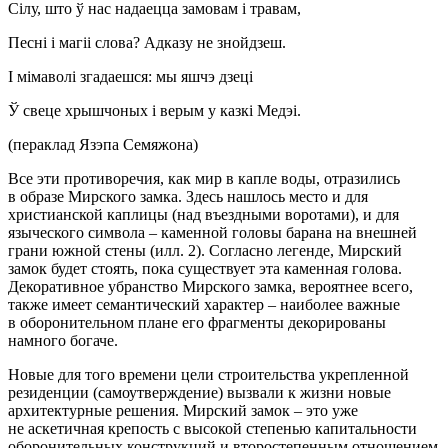
Сілу, што ў нас надаецца замовам і травам,
Песні і магіі слова? Адказу не знойдзеш.
І мімаволі згадаешся: мы яшчэ дзеці
Ў свеце хрышчоных і верым у казкі Медэі.
(
пераклад Язэпа Семяжона
)
Все эти противоречия, как мир в капле воды, отразились
в образе Мирского замка. Здесь нашлось место и для
христианской каплицы (над въездными воротами), и для
языческого символа – каменной головы барана на внешней
грани южной стены (илл. 2). Согласно легенде, Мирский
замок будет стоять, пока существует эта каменная голова.
Декоративное убранство Мирского замка, вероятнее всего,
также имеет семантический характер – наиболее важные
в оборонительном плане его фрагменты декорированы
намного богаче.
Новые для того времени цели строительства укрепленной
резиденции (самоутверждение) вызвали к жизни новые
архитектурные решения. Мирский замок – это уже
не аскетичная крепость с высокой степенью капитальности
оборонительных конструкций и второстепенным отношением