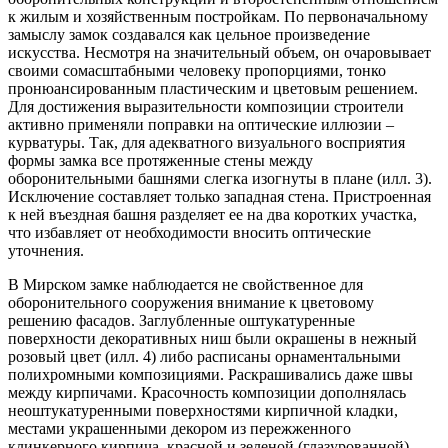
к жилым и хозяйственным постройкам. По первоначальному
замыслу замок создавался как цельное произведение
искусства. Несмотря на значительный объем, он очаровывает
своими сомасштабными человеку пропорциями, тонко
пронюансированным пластическим и цветовым решением.
Для достижения выразительности композиции строители
активно применяли поправки на оптические иллюзии –
курватуры. Так, для адекватного визуального восприятия
формы замка все протяженные стены между
оборонительными башнями слегка изогнуты в плане (илл. 3).
Исключение составляет только западная стена. Пристроенная
к ней въездная башня разделяет ее на два коротких участка,
что избавляет от необходимости вносить оптические
уточнения.
В Мирском замке наблюдается не свойственное для
оборонительного сооружения внимание к цветовому
решению фасадов. Заглубленные оштукатуренные
поверхности декоративных ниш были окрашены в нежный
розовый цвет (илл. 4) либо расписаны орнаментальными
полихромными композициями. Раскрашивались даже швы
между кирпичами. Красочность композиции дополнялась
неоштукатуренными поверхностями кирпичной кладки,
местами украшенными декором из пережженного
клинкерного кирпича, красной и зеленой (глазурованной)