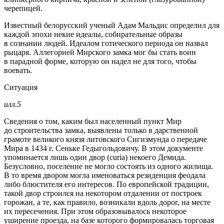
черепицей.
Известный белорусский ученый Адам Мальдис определил для
каждой эпохи некие идеалы, собирательные образы
в сознании людей.
Идеалом готического периода
он назвал
рыцаря. Аллегорией Мирского замка мог бы стать воин
в парадной форме, которую он надел не для того, чтобы
воевать.
Ситуация
илл.5
Сведения о том, каким был населенный пункт Мир
до строительства замка, выявлены только в дарственной
грамоте великого князя литовского Сигизмунда о передаче
Мира в 1434 г. Сеньке Гедыгольдовичу. В этом документе
упоминается лишь один двор (curia) некоего Демида.
Безусловно, поселение не могло состоять из одного жилища.
В то время двором могла именоваться резиденция феодала
либо блюстителя его интересов. По европейской традиции,
такой двор строился на некотором отдалении от построек
горожан, а те, как правило, возникали вдоль дорог, на месте
их пересечения. При этом образовывалось некоторое
уширение проезда, на базе которого формировалась торговая