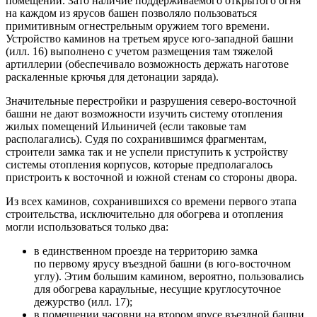
помещений. Зато наличие поддерживаемого открытого огня
на каждом из ярусов башен позволяло пользоваться
примитивным огнестрельным оружием того времени.
Устройство каминов на третьем ярусе юго-западной башни
(илл. 16) выполнено с учетом размещения там тяжелой
артиллерии (обеспечивало возможность держать наготове
раскаленные крючья для детонации заряда).
Значительные перестройки и разрушения северо-восточной
башни не дают возможности изучить систему отопления
жилых помещений Ильиничей (если таковые там
располагались). Судя по сохранившимся фрагментам,
строители замка так и не успели приступить к устройству
системы отопления корпусов, которые предполагалось
пристроить к восточной и южной стенам со стороны двора.
Из всех каминов, сохранившихся со времени первого этапа
строительства, исключительно для обогрева и отопления
могли использоваться только два:
в единственном проезде на территорию замка
по первому ярусу въездной башни (в юго-восточном
углу). Этим большим камином, вероятно, пользовались
для обогрева караульные, несущие круглосуточное
дежурство (илл. 17);
в помещении часовни на втором ярусе въездной башни