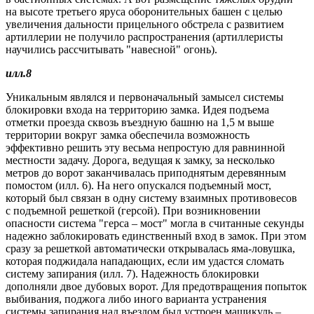
на высоте третьего яруса оборонительных башен с целью
увеличения дальности прицельного обстрела с развитием
артиллерии не получило распространения (артиллеристы
научились рассчитывать "навесной" огонь).
илл.8
Уникальным являлся и первоначальный замысел системы
блокировки входа на территорию замка. Идея подъема
отметки проезда сквозь въездную башню на 1,5 м выше
территории вокруг замка обеспечила возможность
эффективно решить эту весьма непростую для равнинной
местности задачу. Дорога, ведущая к замку, за несколько
метров до ворот заканчивалась приподнятым деревянным
помостом (илл. 6). На него опускался подъемный мост,
который был связан в одну систему взаимных противовесов
с подъемной решеткой (герсой). При возникновении
опасности система "герса – мост" могла в считанные секунды
надежно заблокировать единственный вход в замок. При этом
сразу за решеткой автоматически открывалась яма-ловушка,
которая поджидала нападающих, если им удастся сломать
систему запирания (илл. 7). Надежность блокировки
дополняли двое дубовых ворот. Для предотвращения попыток
выбивания, поджога либо иного варианта устранения
системы запирания над въездом был устроен машикуль –