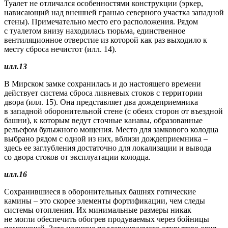
Туалет не отличался особенностями конструкции (эркер,
нависающий над внешней гранью северного участка западной
стены). Примечательно место его расположения. Рядом
с туалетом внизу находилась тюрьма, единственное
вентиляционное отверстие из которой как раз выходило к
месту сброса нечистот (илл. 14).
илл.13
В Мирском замке сохранилась и до настоящего времени
действует система сброса ливневых стоков с территории
двора (илл. 15). Она представляет два дождеприемника
в западной оборонительной стене (с обеих сторон от въездной
башни), к которым ведут сточные канавы, образованные
рельефом булыжного мощения. Место для замкового колодца
выбрано рядом с одной из них, вблизи дождеприемника –
здесь ее заглубления достаточно для локализации и вывода
со двора стоков от эксплуатации колодца.
илл.16
Сохранившиеся в оборонительных башнях готические
камины – это скорее элементы фортификации, чем следы
системы отопления. Их минимальные размеры никак
не могли обеспечить обогрев продуваемых через бойницы