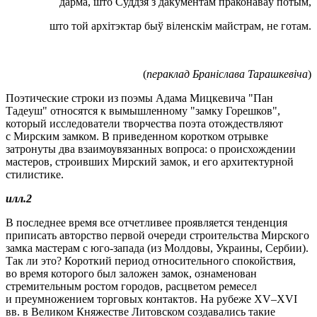
дарма, што Суддзя з дакументам праконаваў потым,
што той архітэктар быў віленскім майстрам, не готам.
(
пераклад Браніслава Тарашкевіча
)
Поэтические строки из поэмы Адама Мицкевича "Пан
Тадеуш" относятся к вымышленному "замку Горешков",
который исследователи творчества поэта отождествляют
с Мирским замком. В приведенном коротком отрывке
затронуты два взаимоувязанных вопроса: о происхождении
мастеров, строивших Мирский замок, и его архитектурной
стилистике.
илл.2
В последнее время все отчетливее проявляется тенденция
приписать авторство первой очереди строительства Мирского
замка мастерам с юго-запада (из Молдовы, Украины, Сербии).
Так ли это? Короткий период относительного спокойствия,
во время которого был заложен замок, ознаменован
стремительным ростом городов, расцветом ремесел
и преумножением торговых контактов. На рубеже XV–XVI
вв. в Великом Княжестве Литовском создавались такие