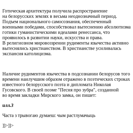
Готическая архитектура получила распространение
на белорусских землях в весьма неоднозначный период.
Подъем национального самосознания, обеспеченный
военными победами, способствовал вытеснению абсолютизма
готики гуманистическими идеалами ренессанса, что
проявилось в развитии науки, искусства и права.
В религиозном мировоззрении рудименты язычества активно
вытеснялись христианством. В христианстве усиливалась
экспансия католицизма.
Наличие рудиментов язычества в подсознании белорусов того
времени наилучшим образом отражено в поэтических строках
известного белорусского поэта и дипломата Николая
Гусовского. В своей поэме "Песня про зубра", созданной
во время закладки Мирского замка, он пишет:
илл.3
Часта з трывогаю думаеш: чым растлумачыць
]]>
]]>