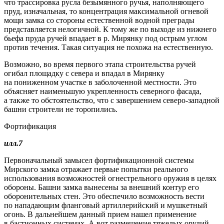
что трассировка русла безымянного ручья, наполняющего
пруд, изначальная, то концентрация максимальной огневой
мощи замка со стороны естественной водной преграды
представляется нелогичной. К тому же по выходе из нижнего
бьефа пруда ручей впадает в р. Мирянку под острым углом
против течения. Такая ситуация не похожа на естественную.
Возможно, во время первого этапа строительства ручей
огибал площадку с севера и впадал в Мирянку
на пониженном участке в заболоченной местности. Это
объясняет наименьшую укрепленность северного фасада,
а также то обстоятельство, что с завершением северо-западной
башни строители не торопились.
Фортификация
илл.7
Первоначальный замысел фортификационной системы
Мирского замка отражает первые попытки реального
использования возможностей огнестрельного оружия в целях
обороны. Башни замка вынесены за внешний контур его
оборонительных стен. Это обеспечило возможность вести
по нападающим фланговый артиллерийский и мушкетный
огонь. В дальнейшем данный прием нашел применение
в бастионных системах. А вот размещение тяжелых орудий