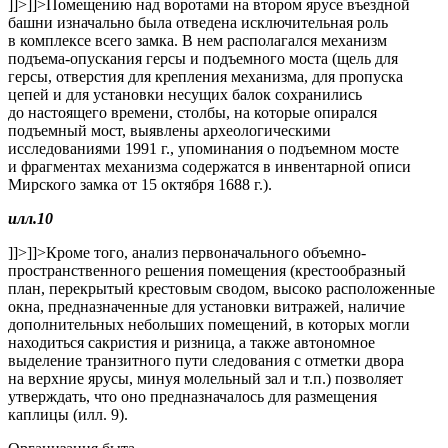
]]>
]]>
Помещению над воротами на втором ярусе въездной
башни изначально была отведена исключительная роль
в комплексе всего замка. В нем располагался механизм
подъема-опускания герсы и подъемного моста (щель для
герсы, отверстия для крепления механизма, для пропуска
цепей и для установки несущих балок сохранились
до настоящего времени, столбы, на которые опирался
подъемный мост, выявлены археологическими
исследованиями 1991 г., упоминания о подъемном мосте
и фрагментах механизма содержатся в инвентарной описи
Мирского замка от 15 октября 1688 г.).
илл.10
]]>
]]>
Кроме того, анализ первоначального объемно-
пространственного решения помещения (крестообразный
план, перекрытый крестовым сводом, высоко расположенные
окна, предназначенные для установки витражей, наличие
дополнительных небольших помещений, в которых могли
находиться сакристия и ризница, а также автономное
выделение транзитного пути следования с отметки двора
на верхние ярусы, минуя молельный зал и т.п.) позволяет
утверждать, что оно предназначалось для размещения
каплицы (илл. 9).