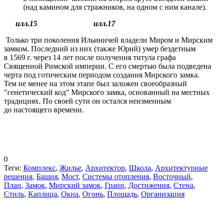
(над камином для стражников, на одном с ним канале).
илл.15 илл.17
Только три поколения Ильиничей владели Миром и Мирским
замком. Последний из них (также Юрий) умер бездетным
в 1569 г. через 14 лет после получения титула графа
Священной Римской империи. С его смертью была подведена
черта под готическим периодом создания Мирского замка.
Тем не менее на этом этапе был заложен своеобразный
"генетический код" Мирского замка, основанный на местных
традициях. По своей сути он остался неизменным
до настоящего времени.
0
Теги:
Комплекс
,
Жилье
,
Архитектор
,
Школа
,
Архитектурные
решения
,
Башня
,
Мост
,
Системы отопления
,
Восточный
,
План
,
Замок
,
Мирский замок
,
Грани
,
Достижения
,
Стена
,
Стиль
,
Каплица
,
Окна
,
Огонь
,
Площадь
,
Организация