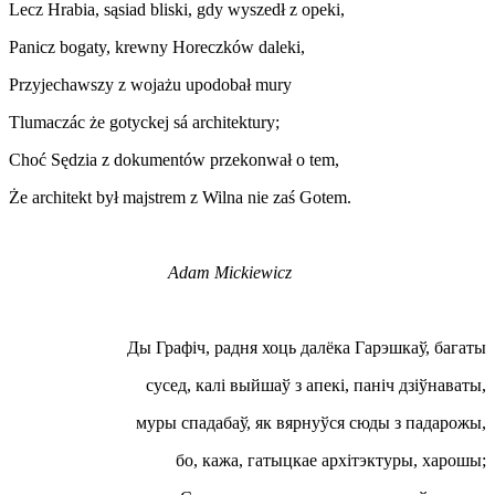
Lecz Hrabia, sąsiad bliski, gdy wyszedł z opeki,
Panicz bogaty, krewny Horeczków daleki,
Przyjechawszy z wojażu upodobał mury
Tlumaczác że gotyckej sá architektury;
Choć Sędzia z dokumentów przekonwał o tem,
Że architekt był majstrem z Wilna nie zaś Gotem.
Adam Mickiewicz
Ды Графіч, радня хоць далёка Гарэшкаў, багаты
сусед, калі выйшаў з апекі, паніч дзіўнаваты,
муры спадабаў, як вярнуўся сюды з падарожы,
бо, кажа, гатыцкае архітэктуры, харошы;