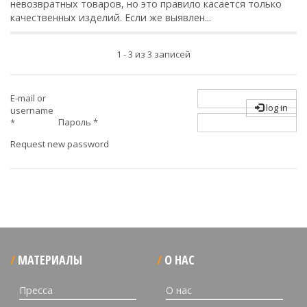
невозвратных товаров, но это правило касается только
качественных изделий. Если же выявлен...
1 - 3 из 3 записей
E-mail or
log in
username
Пароль
*
*
Request new password
МАТЕРИАЛЫ
О НАС
Пресса
О нас