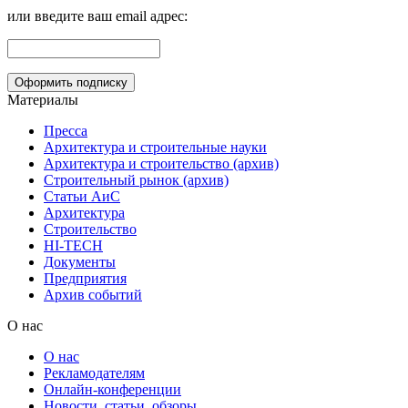
или введите ваш email адрес:
Материалы
Пресса
Архитектура и строительные науки
Архитектура и строительство (архив)
Строительный рынок (архив)
Статьи АиС
Архитектура
Строительство
HI-TECH
Документы
Предприятия
Архив событий
О нас
О нас
Рекламодателям
Онлайн-конференции
Новости, статьи, обзоры