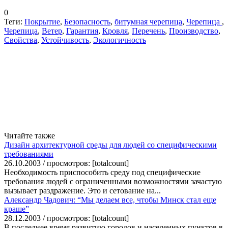
0
Теги:
Покрытие
,
Безопасность
,
битумная черепица
,
Черепица
,
Черепица
,
Ветер
,
Гарантия
,
Кровля
,
Перечень
,
Производство
,
Свойства
,
Устойчивость
,
Экологичность
Читайте также
Дизайн архитектурной среды для людей со специфическими
требованиями
26.10.2003 / просмотров: [totalcount]
Необходимость приспособить среду под специфические
требования людей с ограниченными возможностями зачастую
вызывает раздражение. Это и сетование на...
Александр Чадович: “Мы делаем все, чтобы Минск стал еще
краше”
28.12.2003 / просмотров: [totalcount]
В последнее время развитию городов и населенных пунктов в