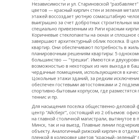
Независимости и ул. Стариновской “разбавляет
цветов — красный кирпич стен и зеленая метал
этажей воссоздает уютную сомасштабную челов
выигрышно за счет добротных строительных ма
специально привезенным из Риги красным кирпи
Коричневые стеклопакеты на окнах и сплошное 
завершают архитектурный облик поселка. В це
квартир. Они обеспечивают потребность в жилье
планировочным решениям квартиры: 5 однокомн
большинство — “трешки”. Имеются и двухуровне
возможностью в некоторых из них выхода в баш
чердачные помещения, использующиеся в качест
Цокольные этажи зданий, за редким исключени
обеспечен гостевыми автостоянками и 2 подзем
спортивно-бытовым корпусом, где разместятся п
теннис и пр.
Для насыщения поселка общественно-деловой ф
центр “Айсберг”, состоящий из 2 объемов: офис
на главной столичной магистрали, вытянутое в 
Минск, так и на выезд. Плавные линии подчерк
объекту. Аналогичный рижский кирпич в отдел
пленкой в колеровке цветов “красный–зеленый” 