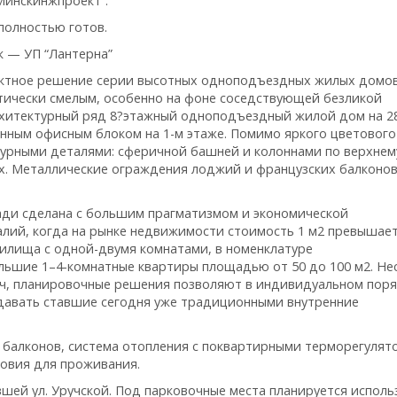
Минскинжпроект”.
 полностью готов.
 — УП “Лантерна”
ктное решение серии высотных одноподъездных жилых домов 
ически смелым, особенно на фоне соседствующей безликой
рхитектурный ряд 8?этажный одноподъездный жилой дом на 2
нным офисным блоком на 1-м этаже. Помимо яркого цветового
урными деталями: сферичной башней и колоннами по верхнему
х. Металлические ограждения лоджий и французских балконов
ади сделана с большим прагматизмом и экономической
лий, когда на рынке недвижимости стоимость 1 м2 превышает
жилища с одной-двумя комнатами, в номенклатуре
льшие 1–4-комнатные квартиры площадью от 50 до 100 м2. Не
пич, планировочные решения позволяют в индивидуальном пор
давать ставшие сегодня уже традиционными внутренние
 балконов, система отопления с поквартирными терморегулят
овия для проживания.
шей ул. Уручской. Под парковочные места планируется исполь