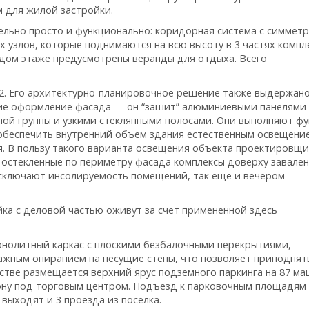
 для жилой застройки.
льно просто и функционально: коридорная система с симмет
 узлов, которые поднимаются на всю высоту в 3 частях компл
аждом этаже предусмотрены веранды для отдыха. Всего
2. Его архитектурно-планировочное решение также выдержано
ие оформление фасада — он “зашит” алюминиевыми панелями 
дной группы и узкими стеклянными полосами. Они выполняют ф
 обеспечить внутренний объем здания естественным освещени
я. В пользу такого варианта освещения объекта проектировщ
 остекленные по периметру фасада комплексы доверху завале
исключают инсолируемость помещений, так еще и вечером
йка с деловой частью оживут за счет примененной здесь
онолитный каркас с плоскими безбалочными перекрытиями,
ажным опиранием на несущие стены, что позволяет приподнят
стве размещается верхний ярус подземного паркинга на 87 м
зону под торговым центром. Подъезд к парковочным площадям
 выходят и 3 проезда из поселка.