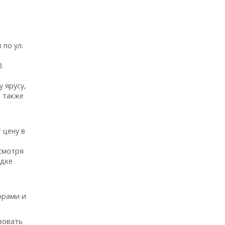
по ул.
8
 ярусу,
 также
 цену в
смотря
ядке
орами и
зовать