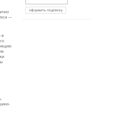
рично
екса —
 в
со
ункцию
ем.
ики
ны
ь
ашино-