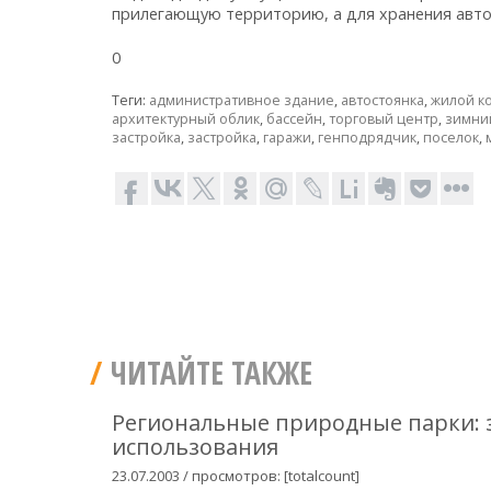
прилегающую территорию, а для хранения авто
0
Теги:
административное здание
,
автостоянка
,
жилой к
архитектурный облик
,
бассейн
,
торговый центр
,
зимни
застройка
,
застройка
,
гаражи
,
генподрядчик
,
поселок
,
ЧИТАЙТЕ ТАКЖЕ
Региональные природные парки: 
использования
23.07.2003 / просмотров: [totalcount]