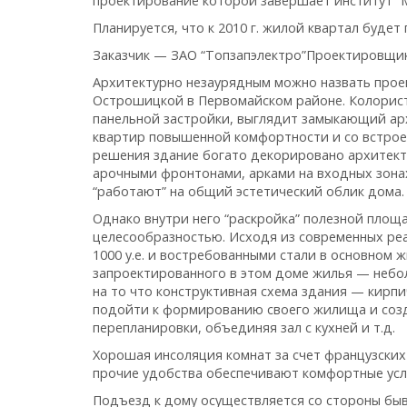
проектирование которой завершает институт “
Планируется, что к 2010 г. жилой квартал будет
Заказчик — ЗАО “Топзапэлектро”Проектировщик
Архитектурно незаурядным можно назвать прое
Острошицкой в Первомайском районе. Колорист
панельной застройки, выглядит замыкающий а
квартир повышенной комфортности и со встрое
решения здание богато декорировано архитект
арочными фронтонами, арками на входных зона
“работают” на общий эстетический облик дома.
Однако внутри него “раскройка” полезной площ
целесообразностью. Исходя из современных реа
1000 у.е. и востребованными стали в основном 
запроектированного в этом доме жилья — небо
на то что конструктивная схема здания — кир
подойти к формированию своего жилища и соз
перепланировки, объединяя зал с кухней и т.д.
Хорошая инсоляция комнат за счет французских
прочие удобства обеспечивают комфортные усл
Подъезд к дому осуществляется со стороны быв