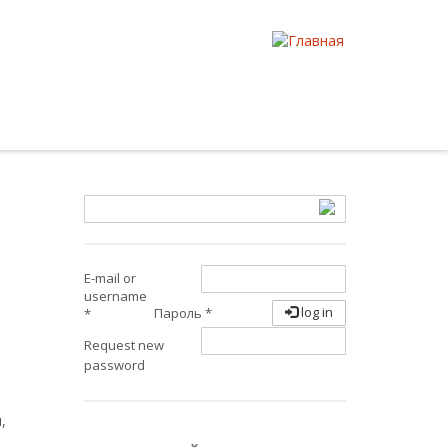
E-mail or
username
log in
Пароль
*
*
Request new
password
о
,