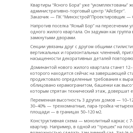
Квартиры “Ясного Бора” уже “укомплектованы” жи
административно-торговый центр “Айсберг”.
Заказчик — ПК “Минскстрой”Проектировщик — 
Напротив поселка “Ясный Бор” на пересечении у
одного жилого квартала. Он задуман как групп
замкнутыми дворами.
Секции увязаны друг с другом общими стилист
вертикальных и горизонтальных членений, приг
насыщенности декоративных деталей повторяющ
Доминантой нового жилого квартала станет 12–
которого находится сейчас на завершающей ста
продиктовало определенные требования к выраз
облицовано керамогранитом, башенки как высот
которым спрятан технический этаж, довершат е
Переменная высотность 3 других домов — 10–12
30–40% — трехкомнатные, пара-тройка четырех
площади — в границах 50–120 м2.
Конструктивная схема — монолитный каркас с 
квартир. Например, в одной из “трешек” на пос
возможностью сделать там зимний сад. Зал (в о