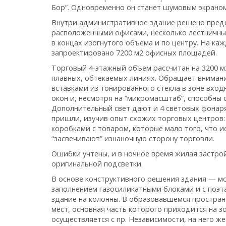
Бор”. Одновременно он станет шумовым экраном
Внутри административное здание решено преде
расположенными офисами, несколько лестничных
в концах изогнутого объема и по центру. На к
запроектировано 7200 м2 офисных площадей.
Торговый 4-этажный объем рассчитан на 3200 м
плавных, обтекаемых линиях. Обращает вниман
вставками из тонированного стекла в зоне вхо
окон и, несмотря на “микромасштаб”, способны
Дополнительный свет дают и 4 световых фонар
пришли, изучив опыт схожих торговых центров:
коробками с товаром, которые мало того, что 
“засвечивают” изнаночную сторону торговли.
Ошибки учтены, и в ночное время жилая застро
оригинальной подсветки.
В основе конструктивного решения здания — м
заполнением газосиликатными блоками и с поэт
здание на колонны. В образовавшемся простран
мест, основная часть которого приходится на 
осуществляется с пр. Независимости, на него же