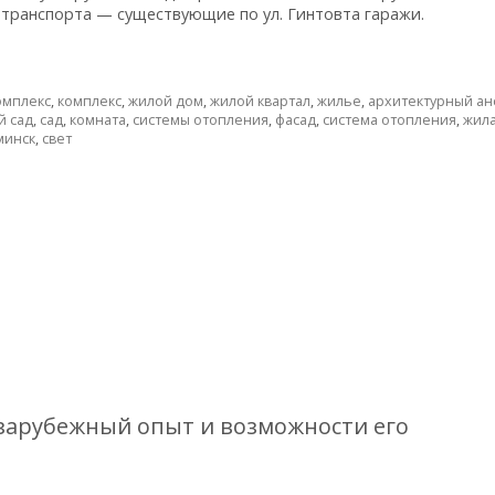
транспорта — существующие по ул. Гинтовта гаражи.
омплекс
,
комплекс
,
жилой дом
,
жилой квартал
,
жилье
,
архитектурный ан
й сад
,
сад
,
комната
,
системы отопления
,
фасад
,
система отопления
,
жил
минск
,
свет
зарубежный опыт и возможности его