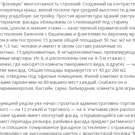
” “фоновую” многоэтажность строений. Созданный на контрасте
лочерепица крыш, жилой поселок при средней высотности дом
еку усадебную застройку. Простая архитектура зданий смотр
териалов: фасады облицованы со стилизацией под старину
чом, цоколи и нижние этажи — качественной керамической пл
остекление балконов с башенками и флигелями по верхнему яр
лом в
нем построено 15 домов общей площадью 50 тыс. м2 на 3
 1,5 тыс. человек и имеют в своем составе различные по
атных, 15 двухкомнатных, 8 четырехкомнатных, превалирующ
вые квартиры. Их 6, и расположены они на 4–5-м этажах с
енки, где находятся комнаты панорамного вида, в других — н
ве мансард. Общая площадь варьируется от 45 до 260 м2.
ем, отведены под офисные помещения. Жилой комплекс в полн
ными паркингами на 89 машино-мест каждый. Снабжен он и
арикмахерская, бассейн, сауна, бильярдная, комната для игры
ункцией рядом уже начал строиться административно-торго
ного — на 12 этажей и торгового — на 4. Учитывая свое распо
плане здание имеет изогнутый фасад, открывающийся как на в
ивают перепады рельефа, разбивка фасада придает ритмичнос
ке и сплошное тонированное фасадное остекление с отражающ
позволяют не диссонировать центру с архитектурой поселка “