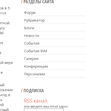
РАЗДЕЛЫ САЙТА
ов в 5
Форум
ится
Рубрикатор
иткой.
усу
Блоги
86
Новости
ее
События
События BIM
а
Галереи
ой мере
Конференции
 в
Персоналии
вый
ложение
ПОДПИСКА
ъезд в
ть
RSS канал
ей
или введите ваш email адрес:
Ясный