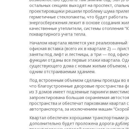
остальных секциях выходят на проспект, спаль
проектировщики решили проблему шума прилега
герметичные стеклопакеты, что будет работать
энергосбережения лежит в основе создания жи
качественные утеплители, системы отопления “
поквартирного учета тепла.
Началом квартала является уже реализованный 
офисная вставка (всего их в квартале 2) — при
заняты под лифт и лестницы, а три — под офис
функции отданы все первые этажи квартала. О
существующего дома с новым жилым объемом, с
одним отстраиваемым зданием.
Под встроенным объемом сделаны проезды во вн
что благоустроенные дворовые пространства ф
из 3 домов имеет подземные паркинги вместимо
запроектирована большая охраняемая автостоя
пространства и обеспечат парковками квартал с
автотранспорта, за исключением машин “Скоро
Квартал обеспечен хорошими транспортными ра
дополнительно будет проложена дорога-дублер