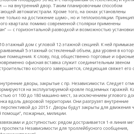
ни — на внутренний двор. Таким планировочным способом
ющей автомагистрали. Кроме того, на окнах установлены
 не только на достижение шумо-, но и теплоизоляции. Принцип
лого квартала: помимо современной столярки применены
Кан” — с горизонтальной разводкой и возможностью установки
10-этажный дом с угловой 12-этажной секцией. К ней примыка
страиваемый 5-этажный остекленный объем, два уровня в кото
ные помещения. К слову, под общественно-торговые и офисны
дновременно офисная вставка служит соединительным звеном
троительство которого завершается, следующая свяжет его 
утренние дворы, закрытые с пр. Независимости. Следует отм
ормируются на эксплуатируемой кровле подземных гаражей. 
стью от 100 до 180 машино-мест, за исключением углового до
нка вдоль дворовой территории. Они разгрузят внутренние
 перспективой до 2015 г. Дворы будут закрыты для движения 
й помощи”, пожарных, милиции.
звязками и доступностью: рядом достраивается 1-я линия ме
 проспекта Независимости для троллейбусного сообщения,