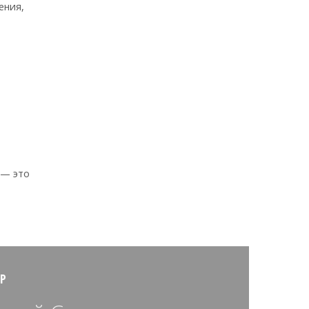
ения,
 — это
Р