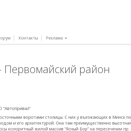
орум
Контакты
Реклама
– Первомайский район
О “Автопривал”
осточными воротами столицы. С них у въезжающих в Минск п
родом и его архитектурой. Она там преимущественно высотная
осы колоритный жилой массив “Ясный Бор” на пересечении пр.