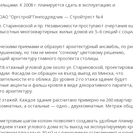
льцами. К 2008 г. планируется сдать в эксплуатацию и
ОАО “Оргстрой”Генподрядчик — Стройтрест №4
л. Стариновской и пр. Независимости проступают очертания е
а высотных многоквартирных жилых домов из 5–6 секций с соци
ическими приемами и образуют архитектурный ансамбль, по р
лушенному, но тем не менее “сочному” цветовому решению,
ий архитектуру главного проспекта столицы.
18-этажный угловой дом около ул. Стариновской, проектирова
дии. Фасадом он обращен на въезд-выезд из Минска, что
ительности его облика. До уровня 2-го этажа здание будет
ные акценты и фальш-кровля в виде декоративного парапета,
го архитектуру.
 этажей. Каждое здание рассчитано примерно на 260 квартир:
комнатных, а остальные — одно-, двухкомнатные. Метраж об
7-метровым шагом колонн позволяет создавать удобные плани
леднем этаже углового дома есть выход на эксплуатируемую к
сновном площадью 30 м2 и с панорамным остеклением) и кухня