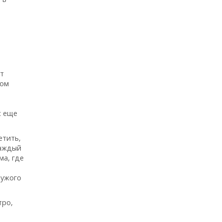
ет
ром
е
с еще
етить,
Каждый
ма, где
чужого
тро,