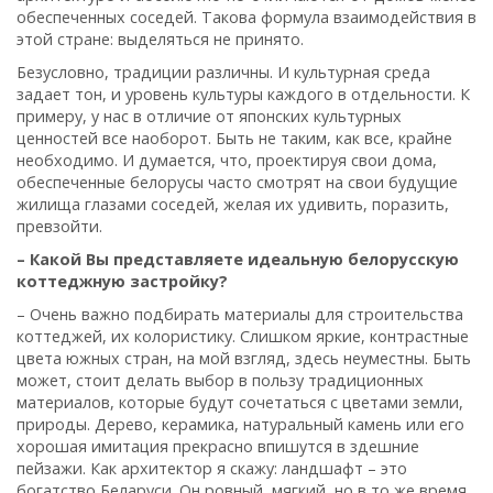
обеспеченных соседей. Такова формула взаимодействия в
этой стране: выделяться не принято.
Безусловно, традиции различны. И культурная среда
задает тон, и уровень культуры каждого в отдельности. К
примеру, у нас в отличие от японских культурных
ценностей все наоборот. Быть не таким, как все, крайне
необходимо. И думается, что, проектируя свои дома,
обеспеченные белорусы часто смотрят на свои будущие
жилища глазами соседей, желая их удивить, поразить,
превзойти.
– Какой Вы представляете идеальную белорусскую
коттеджную застройку?
– Очень важно подбирать материалы для строительства
коттеджей, их колористику. Слишком яркие, контрастные
цвета южных стран, на мой взгляд, здесь неуместны. Быть
может, стоит делать выбор в пользу традиционных
материалов, которые будут сочетаться с цветами земли,
природы. Дерево, керамика, натуральный камень или его
хорошая имитация прекрасно впишутся в здешние
пейзажи. Как архитектор я скажу: ландшафт – это
богатство Беларуси. Он ровный, мягкий, но в то же время