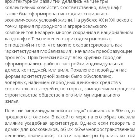
архитектурном развитии делались на “центры
коллективных хозяйств”. Соответственно, ландшафт
также был сформирован исходя из социально­
экономических условий жизни. На рубеже ХХ и XXI веков с
точки зрения природного и аграрно­сельского
компонентов Беларусь многое сохранила в национальном
ландшафте.Тем не менее с приходом рыночных
отношений и того, что можно охарактеризовать как
“архитектурная глобализация”, начались преобразующие
процессы. Практически вокруг всех крупных городов
сформировались районы застройки индивидуальных
домов, коттеджей, или вилл. Появление новой для нас
формы архитектурной жизни было обусловлено,
вопервых, наличием свободных денежных средств у
состоятельных людей и, вовторых, замедлением процесса
строительства общественного или муниципального
жилья.
Понятие “индивидуальный коттедж” появилось в 90е годы
прошлого столетия. В какой­то мере на его образ оказала
влияние усадебная архитектура. Однако если говорить о
домах для колхозников, об их объемно­пространственном
решении, планировке, то эти параметры брались из той