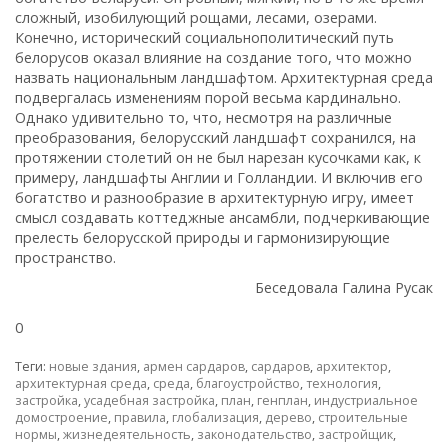
сложный, изобилующий рощами, лесами, озерами.
Конечно, исторический социально­политический путь
белорусов оказал влияние на создание того, что можно
назвать национальным ландшафтом. Архитектурная среда
подвергалась изменениям порой весьма кардинально.
Однако удивительно то, что, несмотря на различные
преобразования, белорусский ландшафт сохранился, на
протяжении столетий он не был нарезан кусочками как, к
примеру, ландшафты Англии и Голландии. И включив его
богатство и разнообразие в архитектурную игру, имеет
смысл создавать коттеджные ансамбли, подчеркивающие
прелесть белорусской природы и гармонизирующие
пространство.
Беседовала Галина Русак
0
Теги:
новые здания
,
армен сардаров
,
сардаров
,
архитектор
,
архитектурная среда
,
среда
,
благоустройство
,
технология
,
застройка
,
усадебная застройка
,
план
,
генплан
,
индустриальное
домостроение
,
правила
,
глобализация
,
дерево
,
строительные
нормы
,
жизнедеятельность
,
законодательство
,
застройщик
,