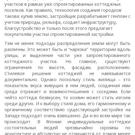
участков в рамках уже спроектированных коттеджных
поселков. Как правило, технология создания городков
такова: купив землю, застройщик разрабатывает генплан с
учетом природы, рельефа, создает инфраструктуру,
благоустройство и только после этого предлагает
покупателям участки спроектированной застройки.
Тем не менее подходы распределения земли могут быть
различны. Это может быть и “нарезка” территории вдоль
улицы, и выделение части уже запроектированного
коттеджного участка. Но главное, существуют
ограничения по высоте, фасадам, расположению.
Стилевое решение коттеджей не навязывается
документально. Однако поскольку стиль жилища – это
показатель вкуса живущих в нем людей, созданная ими
среда отражает и взаимоотношения с соседями. Если
чей­то коттедж безвкусен, то хозяин может стать изгоем
среди других. И к выбору стиля дома, его гармоничному и
органичному соответствию существующей застройке на
Западе подходят очень взвешенно. Да и во всем мире так
происходит. В Японии индивидуальные коттеджи
состоятельных людей чрезвычайно скромны по
архитектуре и абсолютно не отличаются от домов менее