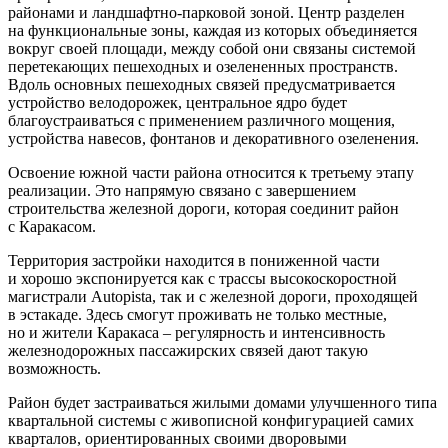
районами и ландшафтно-парковой зоной. Центр разделен
на функциональные зоны, каждая из которых объединяется
вокруг своей площади, между собой они связаны системой
перетекающих пешеходных и озелененных пространств.
Вдоль основных пешеходных связей предусматривается
устройство велодорожек, центральное ядро будет
благоустраиваться с применением различного мощения,
устройства навесов, фонтанов и декоративного озеленения.
Освоение южной части района относится к
третьему этапу
реализации. Это напрямую связано с завершением
строительства железной дороги, которая соединит район
с Каракасом.
Территория застройки находится в пониженной части
и хорошо экспонируется как с трассы высокоскоростной
магистрали Autopista, так и с железной дороги, проходящей
в эстакаде. Здесь смогут проживать не только местные,
но и жители Каракаса – регулярность и интенсивность
железнодорожных пассажирских связей дают такую
возможность.
Район будет застраиваться жилыми домами улучшенного типа
квартальной системы с живописной конфигурацией самих
кварталов, ориентированных своими дворовыми