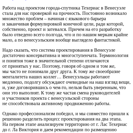
Работа над проектом города-спутника Техериас в Венесуэле
стала для нас проверкой на прочность. Постоянно возникало
множество проблем – начиная с языкового барьера
и заканчивая формулировкой конечной цели, ради которой,
собственно, проект и затевался. Причем на его разработку
было отведено всего полгода, что и по нашим меркам крайне
мало, а по венесуэльским вообще выглядело фантастикой.
Надо сказать, что система проектирования в Венесуэле
достаточно консервативна
и многоступенчата. Терминология
и понятия тоже в значительной степени отличаются
от принятых у нас. Поэтому, говоря об одном и том же,
мы часто не понимали друг друга. К тому же своеобразие
менталитета наших коллег… Венесуэльцы работают
медленно, подолгу обсуждают очевидные на наш взгляд вещи,
и, уже договорившись о чем-то, нельзя быть уверенным, что
они это выполнят. К тому же частая смена руководителей
и участников проекта с венесуэльской стороны
не способствовала активному продвижению работы.
Однако профессионализм победил, и мы совместно пришли к
решению разделить процесс проектирования на два этапа.
На первом этапе анализируем территорию от г. Лас Техериас
до г. Ла Виктория и даем рекомендации по размещению