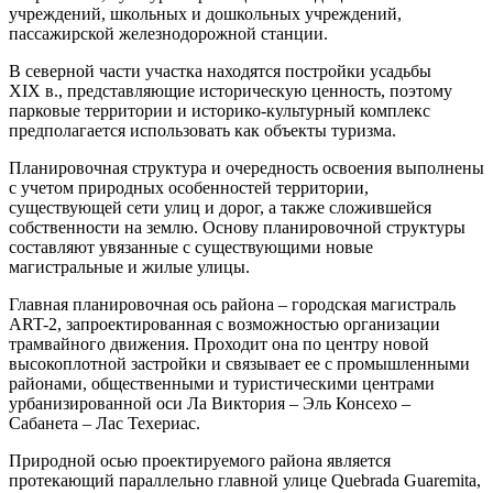
учреждений, школьных и дошкольных учреждений,
пассажирской железнодорожной станции.
В северной части участка находятся постройки усадьбы
XIX в., представляющие историческую ценность, поэтому
парковые территории и историко-культурный комплекс
предполагается использовать как объекты туризма.
Планировочная структура и очередность освоения выполнены
с учетом природных особенностей территории,
существующей сети улиц и дорог, а также сложившейся
собственности на землю. Основу планировочной структуры
составляют увязанные с существующими новые
магистральные и жилые улицы.
Главная планировочная ось района – городская магистраль
АRT-2, запроектированная с возможностью организации
трамвайного движения. Проходит она по центру новой
высокоплотной застройки и связывает ее с промышленными
районами, общественными и туристическими центрами
урбанизированной оси Ла Виктория – Эль Консехо –
Сабанета – Лас Техериас.
Природной осью проектируемого района является
протекающий параллельно главной улице Quebrada Guaremita,