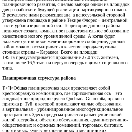
планировочного развития, с целью выбора одной из площадок
для разработки и будущей реализации партикулярного плана.
В результате нами рекомендована, а венесуэльской стороной
утверждена площадка в районе Текире Флорес – центральной
части урбанизированной оси. Территория данного района
позволяет создать компактное градостроительное образование
качественно нового уровня жилой среды. А когда будет
налажено устойчивое железнодорожное сообщение, данный
район можно рассматривать в качестве города-спутника
столицы страны – Каракаса. Всего на площади
195 га предусматривается проживание 27,0 тыс. жителей,
в том числе 16,5 тыс. на первую очередь в домах социального
типа.
Планировочная структура района
]]>
]]>
Общая планировочная идея представляет собой
крестообразную композицию, где горизонтальная ось – это
ландшафтное природное русло Quebrada Guaremita, правого
притока р. Туй, к которой примыкают жилые образования,
а вертикальная – урбанизированное многофункциональное
пространство. Здесь предусматривается размещение новой
жилой застройки, объектов обслуживания, административно-
общественных и офисных помещений, торговых, бытовых,
спортивных, культурно-зрелищных и медицинских