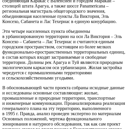
соединяющая Каракас с Валенсией и городом Маракай –
столицей штата Арагуа, а также шоссе Panamericana –
региональная магистраль общегородского значения,
объединяющая населенные пункты Ла Виктория, Эль
Консехо, Сабанета и Лас Техериас в единую конурбацию.
Эти четыре населенных пункта объединены
в урбанизированную территорию на оси Ла Виктория – Эль
Консехо – Сабанета – Лас Техериас и считаются единым
городским пространством, состоящим из более мелких
функционально-пространственных территориальных единиц,
в состав которых входят застраиваемые и свободные
территории. Долины рек Арагуа и Туй являются природным
экологическим каркасом оси урбанизации. Жилая застройка
чередуется с промышленными территориями
и сельскохозяйственными угодьями.
В обосновывающей части проекта собраны исходные данные
и исследованы основные составляющие: жилые,
промышленные и природные территории, транспортные
и инженерные коммуникации. Проанализирована реализация
генерального плана на эту территорию, выполненного
в 1995 г. Правда, анализ проведен экспертно по материалам
Основных положений, чертежа функционального
зонирования и натурного обследования, так как сам проект