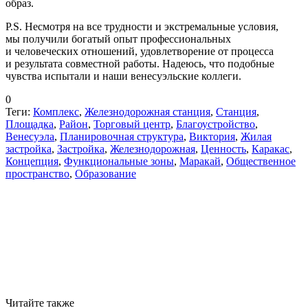
образ.
P.S.
Несмотря на все трудности и экстремальные условия,
мы получили богатый опыт профессиональных
и человеческих отношений, удовлетворение от процесса
и результата совместной работы. Надеюсь, что подобные
чувства испытали и наши венесуэльские коллеги.
0
Теги:
Комплекс
,
Железнодорожная станция
,
Станция
,
Площадка
,
Район
,
Торговый центр
,
Благоустройство
,
Венесуэла
,
Планировочная структура
,
Виктория
,
Жилая
застройка
,
Застройка
,
Железнодорожная
,
Ценность
,
Каракас
,
Концепция
,
Функциональные зоны
,
Маракай
,
Общественное
пространство
,
Образование
Читайте также