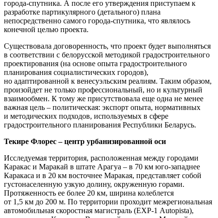
города-спутника. А после его утверждения приступаем к
разработке партикулярного (детального) плана
непосредственно самого города-спутника, что являлось
конечной целью проекта.
Существовала договоренность, что проект будет выполняться
в соответствии с белорусской методикой градостроительного
проектирования (на основе опыта градостроительного
планирования социалистических городов),
но адаптированной к венесуэльским реалиям. Таким образом,
произойдет не только профессиональный, но и культурный
взаимообмен. К тому же присутствовала еще одна не менее
важная цель – политическая: экспорт опыта, нормативных
и методических подходов, используемых в сфере
градостроительного планирования Республики Беларусь.
Текире Флорес – центр урбанизированной оси
Исследуемая территория, расположенная между городами
Каракас и Маракай в штате Арагуа – в 70 км юго-западнее
Каракаса и в 20 км восточнее Маракая, представляет собой
густонаселенную узкую долину, окруженную горами.
Протяженность ее более 20 км, ширина колеблется
от 1,5 км до 200 м. По территории проходит межрегиональная
автомобильная скоростная магистраль (ЕХР-1 Autopista),