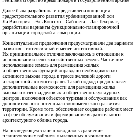
генплана сгорел во время пожара в Государственном архиве.
Далее была разработана и представлена концепция
градостроительного развития урбанизированной оси
Ла Виктория – Эль Консехо – Сабанета – Лас Техериас,
разработаны варианты функционально-планировочной
организации городской агломерации.
Концептуальные предложения предусматривали два варианта
развития – интенсивный и менее интенсивный.
Их принципиальное отличие заключалось в отношении к
использованию сельскохозяйственных земель. Частичное
использование земель для размещения жилых
и общественных функций оправдано необходимостью
активного выхода города к трассе железной дороги
и скоростной автомагистрали. Такой подход предоставляет
дополнительные возможности для размещения жилья
высокого качества, деловых и общественно-культурных
центров, включения объектов туризма и обслуживания как
дополнительного потенциала экономического развития
территории. Кроме того, обеспечивает создание рабочих мест
в сфере обслуживания и формирование выразительного
архитектурного облика города.
На последующем этапе проводилось сравнение
планировочных районов, выделенных в концепции