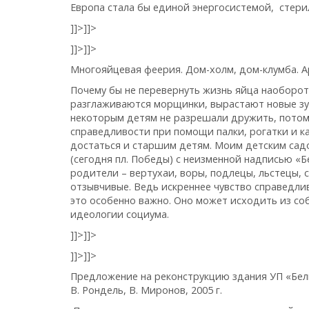
Европа стала бы единой энергосистемой, стери
]]>
]]>
]]>
]]>
Многояйцевая феерия. Дом-холм, дом-клумба. Арх
Почему бы не перевернуть жизнь яйца наоборот 
разглаживаются морщинки, вырастают новые зубы
некоторым детям не разрешали дружить, потому
справедливости при помощи палки, рогатки и ка
достаться и старшим детям. Моим детским сад
(сегодня пл. Победы) с неизменной надписью «Б
родители – вертухаи, воры, подлецы, льстецы,
отзывчивые. Ведь искреннее чувство справедлив
это особенно важно. Оно может исходить из со
идеологии социума.
]]>
]]>
]]>
]]>
Предложение на реконструкцию здания УП «Белп
В. Рондель, В. Миронов, 2005 г.