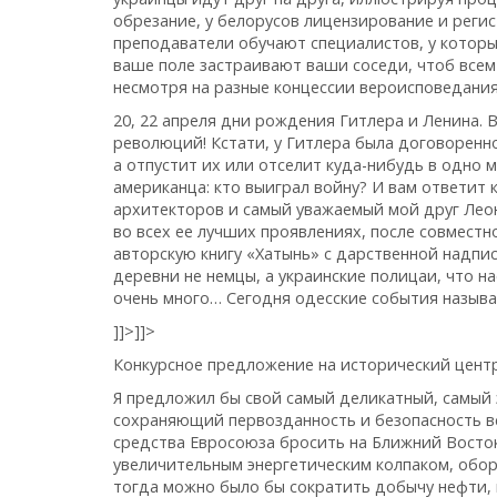
обрезание, у белорусов лицензирование и рег
преподаватели обучают специалистов, у которых
ваше поле застраивают ваши соседи, чтоб всем
несмотря на разные концессии вероисповедания
20, 22 апреля дни рождения Гитлера и Ленина. В
революций! Кстати, у Гитлера была договоренно
а отпустит их или отселит куда-нибудь в одно
американца: кто выиграл войну? И вам ответит
архитекторов и самый уважаемый мой друг Лео
во всех ее лучших проявлениях, после совместн
авторскую книгу «Хатынь» с дарственной надпис
деревни не немцы, а украинские полицаи, что 
очень много… Сегодня одесские события называю
]]>
]]>
Конкурсное предложение на исторический центр г.
Я предложил бы свой самый деликатный, самый 
сохраняющий первозданность и безопасность в
средства Евросоюза бросить на Ближний Восто
увеличительным энергетическим колпаком, обор
тогда можно было бы сократить добычу нефти, г