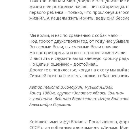
Толстой. Война и Мир. Добро и Зло. Движение 
жизни в ее рождении начал – чистой криницы, п
первого ребенка – только, что проклюнувшегос
жизни?.. А Кащеям жить и жить, ведь они бессм
Мы волки, и нас по сравненью с собак мало –
Под грохот двухстволки год от году нас убывал
Вы серыми были, вы смелыми были вначале.
Но вас прикормили и вы в стороне измельчали.
И льстить и служить вы за хлебную крошк
Но цепь и ошейник – достойная...
Дрожите в подхлестье, когда на охоту мы выйд
Сильней всех на свете мы, волки, собак ненавид
Автор текста В.Солоухин, музыка А.Волк.
Конец 1960-х, группа «Золотые яблоки Солнца»
с участием Леонида Барткевича, Игоря Волчкова
Александра Сорокина
Комплекс имени футболиста Погальникова, формы
СССР стал победным для команды «Динамо Минс