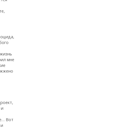
те,
ноцида,
бого
 жизнь
рил мне
кие
ожжено
роект,
 и
ре… Вот
 и