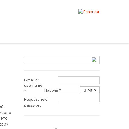
E-mail or
username
log in
Пароль
*
*
Request new
password
ой.
мерно
 это
аевич