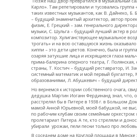
Позже наш двор превратился в музыкальный са
Карло». Там репетировали и тусовались группа
таких известных музыкантов, как В. Дайнеко, Б
– будущий знаменитый архитектор, автор проект
физик, Е. Грецкий – зам. генерального директо
музыки, С. Шульга – будущий лучший актер в р
композитор. Хулиганствующее музыкальное воз
трогать» и на всю оставшуюся жизнь оказывало
хиппи – это дети цветов. Конечно, была и груп
озаряя затухшие лица и искрящиеся глаза маль
прима-балерина оперного театра, Г. Полянская
страны, Т. Костич – будущий реставратор, И. З
системный математик и мой первый бухгалтер, 
образованиями, Л. Абушкевич – будущий директ
Но вернемся к истории собственного очага, сви
дедушка Мартин Иоганн Фердинанд знал, что, о
расстрелял бы в Питере в 1938 г. в Большом До
мамой Анной Юрьевной, моей бабушкой, не высл
по рабочим клубам своим семейным оркестром: п
пролетариат Питера. А те, кто стреляли и доно
убирали урожаи, пели песни только про любовь
В соседнем доме на Круглой площади в Минске