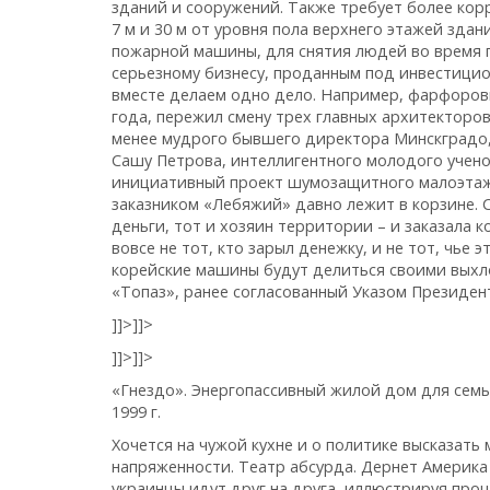
зданий и сооружений. Также требует более кор
7 м и 30 м от уровня пола верхнего этажей зд
пожарной машины, для снятия людей во время 
серьезному бизнесу, проданным под инвестици
вместе делаем одно дело. Например, фарфоровы
года, пережил смену трех главных архитекторо
менее мудрого бывшего директора Минскградо, 
Сашу Петрова, интеллигентного молодого учено
инициативный проект шумозащитного малоэтаж
заказником «Лебяжий» давно лежит в корзине. С
деньги, тот и хозяин территории – и заказала 
вовсе не тот, кто зарыл денежку, и не тот, чье э
корейские машины будут делиться своими выхл
«Топаз», ранее согласованный Указом Президе
]]>
]]>
]]>
]]>
«Гнездо». Энергопассивный жилой дом для семьи
1999 г.
Хочется на чужой кухне и о политике высказать
напряженности. Театр абсурда. Дернет Америка 
украинцы идут друг на друга, иллюстрируя проц