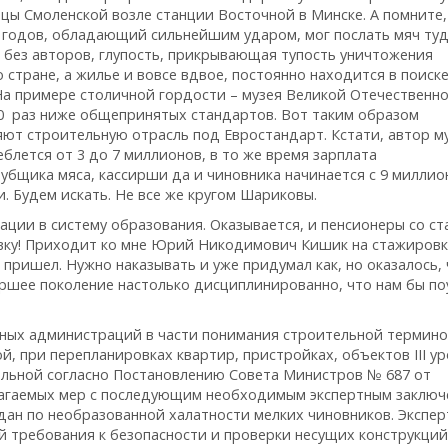
цы Смоленской возле станции Восточной в Минске. А помните,
 годов, обладающий сильнейшим ударом, мог послать мяч туд
а без авторов, глупость, прикрывающая тупость уничтожения
 стране, а жилье и вовсе вдвое, постоянно находится в поиске
а примере столичной гордости – музея Великой Отечественн
20 раз ниже общепринятых стандартов. Вот таким образом
яют строительную отрасль под Евростандарт. Кстати, автор м
блется от 3 до 7 миллионов, в то же время зарплата
убщика мяса, кассирши да и чиновника начинается с 9 миллио
и. Будем искать. Не все же кругом Шариковы.
ации в систему образования. Оказывается, и пенсионеры со с
ку! Приходит ко мне Юрий Никодимович Кишик на стажировку
не пришел. Нужно наказывать и уже придумал как, но оказалось,
аршее поколение настолько дисциплинированно, что нам бы по
ных администраций в части понимания строительной термино
й, при перепланировках квартир, пристройках, объектов III у
ельной согласно Постановлению Совета Министров № 687 от
длагаемых мер с последующим необходимым экспертным заключ
ждан по необразованной халатности мелких чиновников. Экспер
 требования к безопасности и проверки несущих конструкций