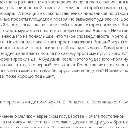
ректного разъяснения в части верхних пределов ограничения 
ания до планировочной отметки земли, по которой возможен по
пожара. А позиции высокопоставленных чиновников по отнош
онные проекты площадкам постоянно вызывают удивление. Вр
й завод, согласование эскизной стадии которого длилось бо
в города: мудрого и опытного профессионала Виктора Никитин
знающего не понаслышке, что такое справедливость, моего д
го Николая Власюка. Ответ прост: там живет бывший мэр. Его
ного экологического жилого района вдоль улицы Тимирязев
егодняшняя власть пошла по самому простому пути: у кого ес
корректировку ПДП. А будущий хозяин этого чудесного «поля ч
то поле, а тот, кто первый ее выкопал. Представляете, их японо
опными газами с нашими белорусскими лебедями?! И жилой р
нта, тоже хорошо подышит.
 с приемными детьми. Архит. В. Рондель, С. Верховодко, Л. Ба
 мнение о Великом еврейском государстве – очаге постоянной
за ниточку – палестинцы стреляют, дернет за другую – братья
ессы зачисток люстрацией, у евреев похожая зачистка называ