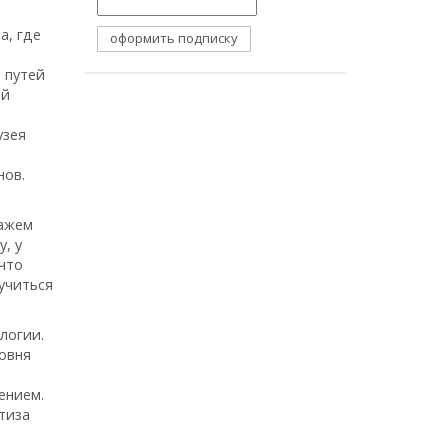
а, где
 путей
ой
узея
нов.
тажем
, у
 что
учиться
логии.
ровня
ением.
тиза