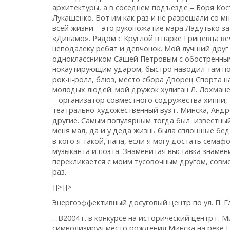
архитектуры, а в соседнем подъезде – Боря Кос
Лукашенко. Вот им как раз и не разрешали со 
всей жизни – это рукопожатие мэра Ладутько з
«Динамо». Рядом с Круглой в парке Грицевца 
неподалеку ребят и девчонок. Мой лучший друг
одноклассником Сашей Петровым с обостренным
нокаутирующим ударом, быстро наводил там пор
рок-н-ролл, блюз, место сбора Дворец Спорта 
молодых людей: мой дружок хулиган Л. Лохмане
– организатор совместного содружества хиппи
театрально-художественный вуз г. Минска, Анд
другие. Самым популярным тогда был известный
меня мал, да и у деда жизнь была сплошные беды
в кого я такой, папа, если я могу достать семаф
музыканта и поэта. Знаменитая выставка знаме
перекликается с моим тусовочным другом, совме
раз.
]]>
]]>
Энергоэффективный досуговый центр по ул. П. Гле
…В2004 г. в конкурсе на исторический центр г. 
символизируя место рождения Минска на реке Н