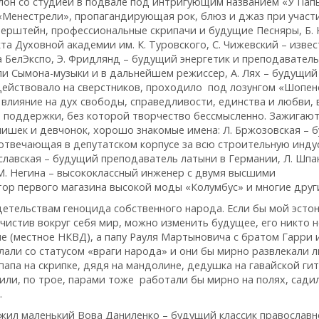
лон со студией в подвале под интригующим названием «У Пап
 «Менестрели», пропагандирующая рок, блюз и джаз при участ
. Берштейн, профессиональные скрипачи и будущие Песняры, Б.
а Духовной академии им. К. Туровского, С. Чижевский – изве
ра БелЭкспо, Э. Фридлянд – будущий энергетик и преподаватель
оли Сымона-музыки и в дальнейшем режиссер, А. Лях – будущий
действовало на сверстников, проходило под лозунгом «Шопен
 влияние на дух свободы, справедливости, единства и любви, 
па поддержки, без которой творчество бессмысленно. Зажигают
чишек и девчонок, хорошо знакомые имена: Л. Бржозовская – 
, отвечающая в депутатском корпусе за всю строительную инд
аславская – будущий преподаватель латыни в Германии, Л. Шпа
М. Негина – высококлассный инженер с двумя высшими
ор первого магазина высокой моды «Колумбус» и многие друг
детельствам геноцида собственного народа. Если бы мой эсто
чистив вокруг себя мир, можно изменить будущее, его никто н
ме (местное НКВД), а папу Рауля Мартыновича с братом Гарри 
али со статусом «враги народа» и они бы мирно развлекали 
апа на скрипке, дядя на мандолине, дедушка на гавайской гит
сили, по трое, парами тоже работали бы мирно на полях, сади
.
 жил маленький Вова Даниленко – будущий классик православ