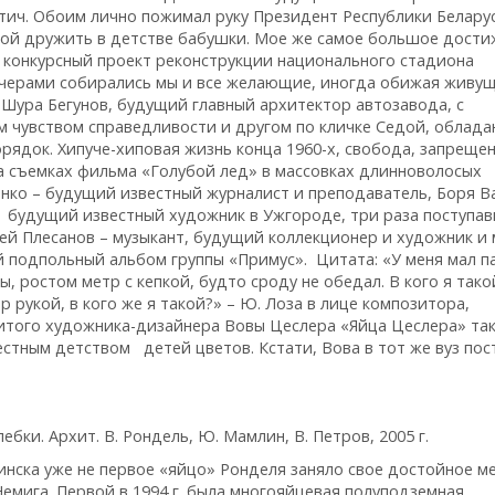
тич. Обоим лично пожимал руку Президент Республики Беларусь
мной дружить в детстве бабушки. Мое же самое большое дост
а конкурсный проект реконструкции национального стадиона
вечерами собирались мы и все желающие, иногда обижая живу
 Шура Бегунов, будущий главный архитектор автозавода, с
 чувством справедливости и другом по кличке Седой, обла
ядок. Хипуче-хиповая жизнь конца 1960-х, свобода, запреще
на съемках фильма «Голубой лед» в массовках длинноволосых
нко – будущий известный журналист и преподаватель, Боря В
, будущий известный художник в Ужгороде, три раза поступа
рей Плесанов – музыкант, будущий коллекционер и художник и
 подпольный альбом группы «Примус». Цитата: «У меня мал па
, ростом метр с кепкой, будто сроду не обедал. В кого я такой
ор рукой, в кого же я такой?» – Ю. Лоза в лице композитора,
нитого художника-дизайнера Вовы Цеслера «Яйца Цеслера» та
стным детством детей цветов. Кстати, Вова в тот же вуз пос
бки. Архит. В. Рондель, Ю. Мамлин, В. Петров, 2005 г.
Минска уже не первое «яйцо» Ронделя заняло свое достойное м
емига. Первой в 1994 г. была многояйцевая полуподземная