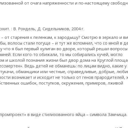
лизованной от очага напряженности и по-настоящему свободн
ит. : В. Рондель, Д. Сидельников, 2004 г.
– от старения к пеленкам, к зародышу? Смотрю в зеркало и ви
, волосы стали погуще – и тут же вспомнил, что со мной в д
 что я был первый хулиган во дворе, который решал вопросы
мней. Если кого-то обижали, то мы собирались кучей, могло
ом и школой познания жизни был двор дома на Круглой площ
ессмертен». Ведь детей не обманешь: по лицам видно, какие у
 стукачи, обманщики или честные, справедливые, добрые, люб
ости возникает и исходит не только от генов прародителей, 
бственных ошибок, поступков, окружения, примеров, лживой
ромпроект» в виде стилизованного яйца – символа Замчища. 