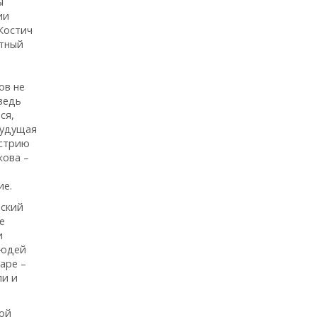
ы
ии
 Костич
стный
ов не
ведь
ся,
будущая
устрию
кова –
ие.
нский
е
и
людей
аре –
ли и
ной