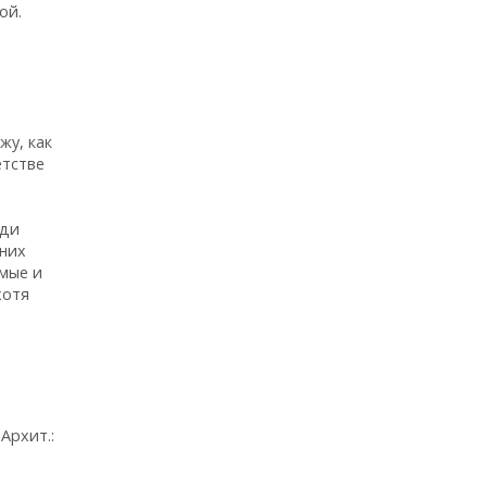
ой.
жу, как
етстве
ади
 них
имые и
хотя
Архит.: