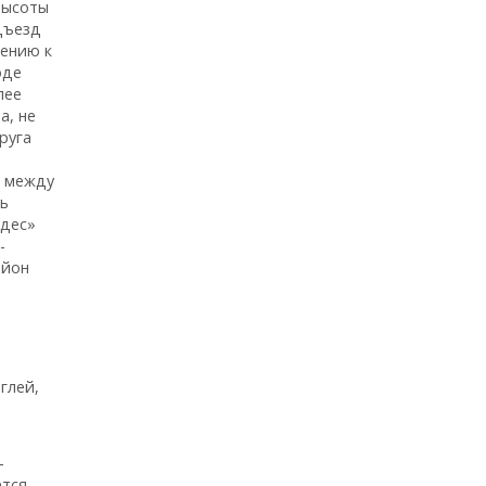
высоты
дъезд
ению к
оде
лее
а, не
руга
а между
ть
удес»
-
айон
глей,
-
ется