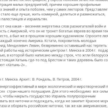
истрация малых предприятий, причем хорошие профильные
 знаний и опыта поболее, чем у самих лекторов. Представляе
 стало еще лучше, жить коммуной, делиться и размножаться,
 палестинцев и израильтян.
от она какая – весенняя энергетика слов разжигателей войн и
сть с Америкой, что он не тронет богатых евреев во время ге
 место, а был же в прошлом хорошим художником. Спросите лю
 каждый: конечно Америка. Кстати, покровитель молодых
нид Менделевич Левин, безвременно оставивший нас терпеть
ой работы над историческим центром г. Минска в 2004 г. пода
ью, в которой было написано между строк, что жгли белорусс
настоящая Хатынь где-то под Брестом и таких деревень было с
т «Хатынь-2»...
 Минска. Архит.: В. Рондель, В. Петров, 2004 г.
энергоэффективный в мире экологический и миротворческий п
сех стран нашего полушария. Для этого необходимо все силы
к, чтобы накрыть государство Израиль полупрозрачным
вать все ниточки и подождать, когда же закипит Красное мо
аза и оборвать российские ниточки, так же как американские,