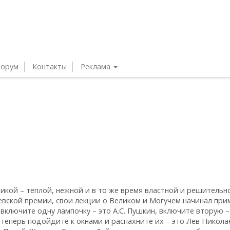
орум
Контакты
Реклама
икой – теплой, нежной и в то же время властной и решительн
вской премии, свои лекции о Великом и Могучем начинал при
включите одну лампочку – это А.С. Пушкин, включите вторую –
 А теперь подойдите к окнами и распахните их – это Лев Никол