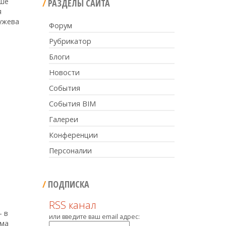
чше
РАЗДЕЛЫ САЙТА
я
ужева
Форум
Рубрикатор
Блоги
Новости
События
События BIM
Галереи
Конференции
Персоналии
ПОДПИСКА
RSS канал
– в
или введите ваш email адрес:
ума