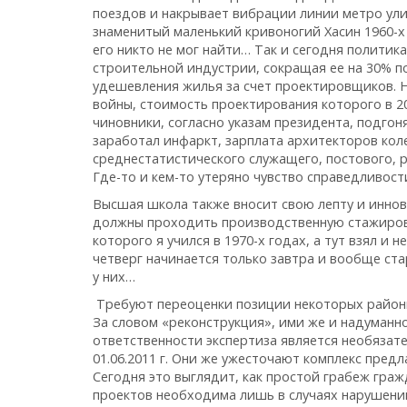
поездов и накрывает вибрации линии метро ули
знаменитый маленький кривоногий Хасин 1960-х
его никто не мог найти… Так и сегодня политик
строительной индустрии, сокращая ее на 30% по
удешевления жилья за счет
проектировщиков. Н
войны, стоимость проектирования которого в 
чиновники, согласно указам президента, подгон
заработал инфаркт, зарплата архитекторов коле
среднестатистического служащего, постового, р
Где-то и кем-то утеряно чувство справедливост
Высшая школа также вносит свою лепту и иннов
должны проходить производственную стажиров
которого я учился в 1970-х годах, а тут взял и 
четверг начинается только завтра и вообще ст
у них…
Требуют переоценки позиции некоторых район
За словом «реконструкция», ими же и надуманно
ответственности экспертиза является необязат
01.06.2011 г. Они же ужесточают комплекс пре
Сегодня это выглядит, как простой грабеж гра
проектов необходима лишь в случаях нарушений