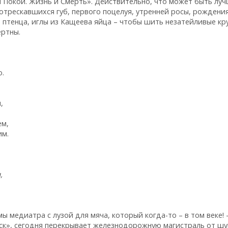
и Покой. Жизнь и Смерть». Действительно, что может быть лу
отрескавшихся губ, первого поцелуя, утренней росы, рождени
я птенца, иглы из Кащеева яйца – чтобы шить незатейливые кр
ертны.
о.
у рады,
ем,
им.
,
 медиатра с лузой для мяча, который когда-то – в том веке! 
к», сегодня перекрывает железнодорожную магистраль от ш