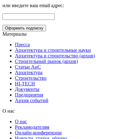
или введите ваш email адрес:
Материалы
Пресса
Архитектура и строительные науки
Архитектура и строительство (архив)
Строительный рынок (архив)
Статьи АиС
Архитектура
Строительство
HI-TECH
Документы
Предприятия
Архив событий
О нас
О нас
Рекламодателям
Онлайн-конференции
Новости, статьи, обзоры